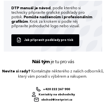
DTP manuál je návod
, podle kterého si
technicky připravíte grafické podklady pro
potisk.
Pomůže nadšencům i profesionálním
grafikům
. Krok za krokem si podle něj
připravíte jednoduché logo nebo vizuál.
Jak připravit podklady pro tisk
Náš tým
je tu pro vás
Nevíte si rady?
Kontaktujte některého z našich odborníků,
který vám poradí s výběrem a nákupem.
+420 222 367 900
Kontakty na obchodníky
obchod@inetprint.cz