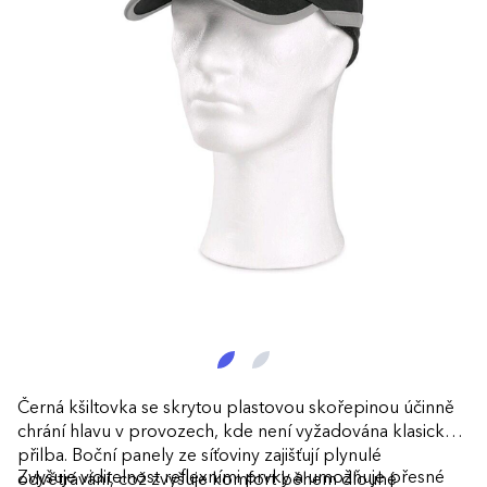
Černá kšiltovka se skrytou plastovou skořepinou účinně
chrání hlavu v provozech, kde není vyžadována klasická
přilba. Boční panely ze síťoviny zajišťují plynulé
Zvyšuje viditelnost reflexními prvky a umožňuje přesné
odvětrávání, což zvyšuje komfort během dlouhé