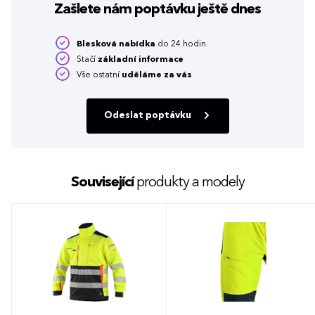
Zašlete nám poptávku
ještě dnes
Blesková nabídka
do 24 hodin
Stačí
základní informace
Vše ostatní
uděláme za vás
Odeslat poptávku
Související
produkty a modely