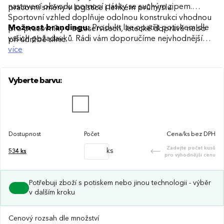
nastavení obvodu pomocí pásky se suchým zipem.
pracovní směny v logistice i lehkém průmyslu.
Sportovní vzhled doplňuje odolnou konstrukci vhodnou
Možnost brandingu:
Produkt lze opatřit potiskem dle
pro pracovníky v autoservisech, letecké dopravě nebo
vašich požadavků. Rádi vám doporučíme nejvhodnější
při údržbě silnic.
technologii potisku s ohledem na design i váš rozpočet.
více
Vyberte barvu:
Dostupnost
Počet
Cena/ks bez DPH
Zadejte počet kusů
ks
534
ks
pro výhodnější cenu
Potřebuji zboží s potiskem nebo jinou technologii - výběr
v dalším kroku
Cenový rozsah dle množství