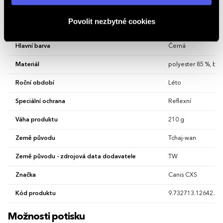
Vlastnosti
osobních údajů
.
Povolit nezbytné cookies
Gramáž
179 g/m²
Hlavní barva
Černá
Materiál
polyester 85 %, bav
Roční období
Léto
Speciální ochrana
Reflexní
Váha produktu
210 g
Země původu
Tchaj-wan
Země původu - zdrojová data dodavatele
TW
Značka
Canis CXS
Kód produktu
9.732713.12642.20
Možnosti potisku