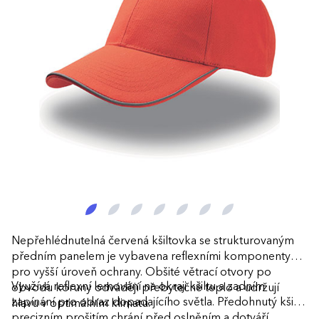
Nepřehlédnutelná červená kšiltovka se strukturovaným
předním panelem je vybavena reflexními komponenty
pro vyšší úroveň ochrany. Obšité větrací otvory po
Využívá reflexní lemování na okraji kšiltu a zadním
obvodu koruny odvádějí přebytečné teplo a udržují
zapínání pro odraz dopadajícího světla. Předohnutý kšilt s
hlavu v optimálním klimatu.
precizním prošitím chrání před oslněním a dotváří