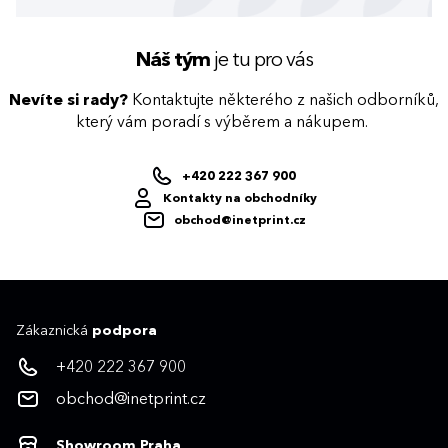
Náš tým
je tu pro vás
Nevíte si rady?
Kontaktujte některého z našich odborníků,
který vám poradí s výběrem a nákupem.
+420 222 367 900
Kontakty na obchodníky
obchod@inetprint.cz
Zákaznická
podpora
+420 222 367 900
obchod@inetprint.cz
Showroom Praha