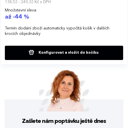
138,52 - 249,32 Kč
s DPH
Množstevní sleva
až -44 %
Termín dodání zboží automaticky vypočítá košík v dalších
krocích objednávky
Konfigurovat a vložit do košíku
Zašlete nám poptávku
ještě dnes