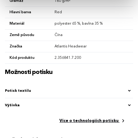
Gramáž
180 g/m²
Hlavní barva
Red
Materiál
polyester 65 %, bavlna 35 %
Země původu
Čína
Značka
Atlantis Headwear
Kód produktu
2.356841.7.200
Možnosti potisku
Potisk textilu
Výšivka
Více o technologiích potisku