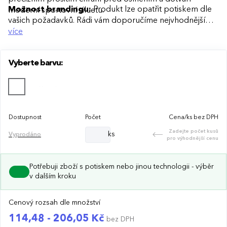
Možnost brandingu:
Produkt lze opatřit potiskem dle
moderní sportovní siluetu.
vašich požadavků. Rádi vám doporučíme nejvhodnější
technologii potisku s ohledem na design i váš rozpočet.
více
Vyberte barvu:
Dostupnost
Počet
Cena/ks bez DPH
Zadejte počet kusů
ks
Vyprodáno
pro výhodnější cenu
Potřebuji zboží s potiskem nebo jinou technologii - výběr
v dalším kroku
Cenový rozsah dle množství
114,48 - 206,05 Kč
bez DPH