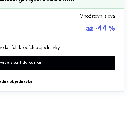
echnologii - výběr v dalším kroku
Množstevní sleva
až -44 %
v dalších krocích objednávky
at a vložit do košíku
adná objednávka