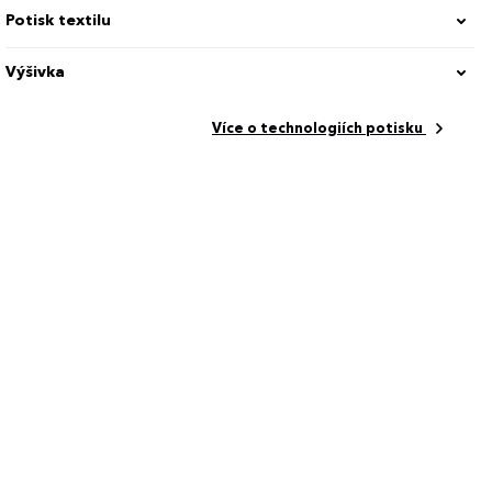
Potisk textilu
Výšivka
Více o technologiích potisku