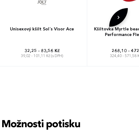
Unisexový kšilt Sol´s Visor Ace
Kšiltovka Myrtle bea
Performance Fle
32,25 - 83,56 Kč
268,10 - 472
39,02 - 101,11 Kč (s DPH)
324,40 - 571,58 K
Univerzální
S/M
L/
Možnosti potisku