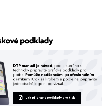
tiskové podklady
DTP manuál je návod
, podle kterého si
technicky připravíte grafické podklady pro
potisk.
Pomůže nadšencům i profesionálním
grafikům
. Krok za krokem si podle něj připravíte
jednoduché logo nebo vizuál.
Jak připravit podklady pro tisk