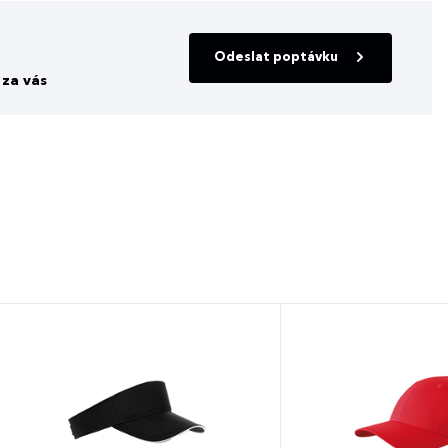
Odeslat poptávku
za vás