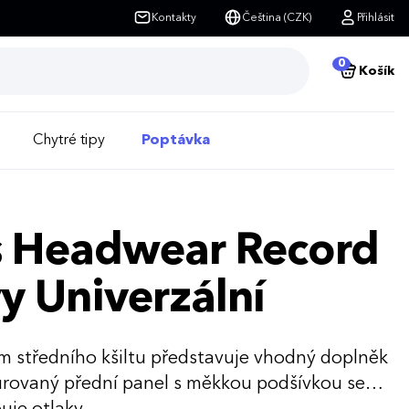
Kontakty
Čeština (CZK)
Přihlásit
0
Košík
Chytré tipy
Poptávka
is Headwear Record
y Univerzální
 středního kšiltu představuje vhodný doplněk
turovaný přední panel s měkkou podšívkou se