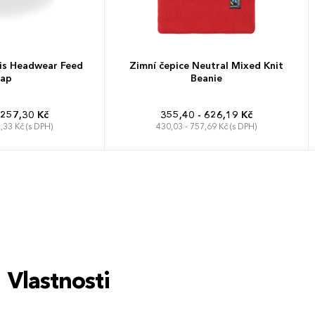
tis Headwear Feed
Zimní čepice Neutral Mixed Knit
ap
Beanie
 257,30 Kč
355,40 - 626,19 Kč
,33 Kč (s DPH)
430,03 - 757,69 Kč (s DPH)
rzální
Univerzální
Vlastnosti