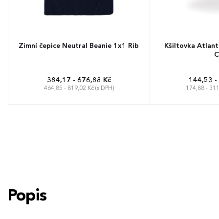
Zimní čepice Neutral Beanie 1x1 Rib
Kšiltovka Atlan
C
384,17 - 676,88 Kč
144,53 -
464,85 - 819,02 Kč (s DPH)
174,88 - 311
Univerzální
Unive
Popis