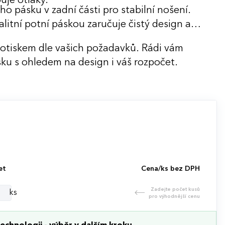
uje otlaky.
o pásku v zadní části pro stabilní nošení.
litní potní páskou zaručuje čistý design a
potiskem dle vašich požadavků. Rádi vám
ku s ohledem na design i váš rozpočet.
et
Cena/ks bez DPH
Zadejte počet kusů
ks
pro výhodnější cenu