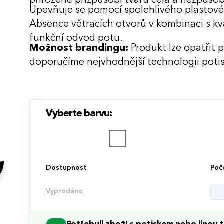
přirozeně přizpůsobí tvaru čela a nezpůsob
Upevňuje se pomocí spolehlivého plastovéh
Absence větracích otvorů v kombinaci s kva
funkční odvod potu.
Možnost brandingu:
Produkt lze opatřit 
doporučíme nejvhodnější technologii potis
Vyberte barvu:
Dostupnost
Poč
Vyprodáno