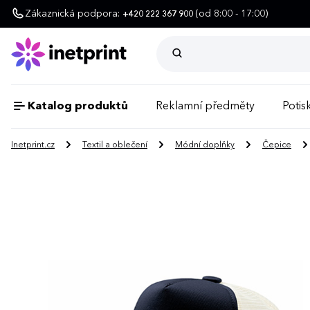
Zákaznická podpora:
(od 8:00 - 17:00)
+420 222 367 900
Katalog produktů
Reklamní předměty
Potisk
Inetprint.cz
Textil a oblečení
Módní doplňky
Čepice