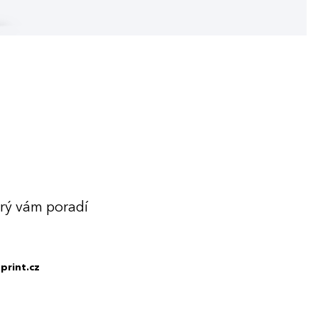
erý vám poradí
print.cz