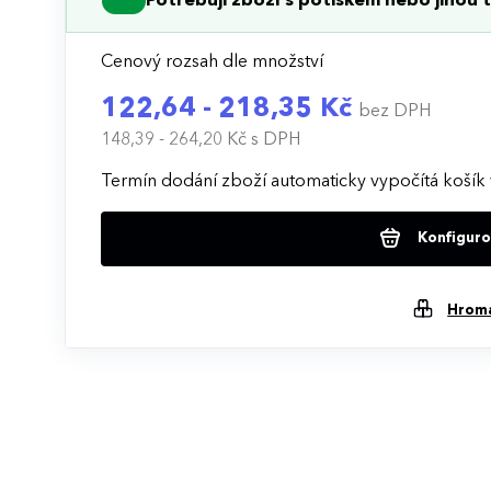
Potřebuji zboží s potiskem nebo jinou t
Cenový rozsah dle množství
122,64 - 218,35 Kč
bez DPH
148,39 - 264,20 Kč
s DPH
Termín dodání zboží automaticky vypočítá košík 
Konfigurov
Hrom