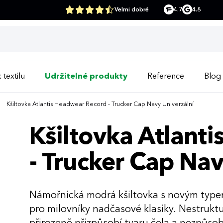
Velmi dobré
4.7
4.8
 textilu
Udržitelné produkty
Reference
Blog
Kšiltovka Atlantis Headwear Record - Trucker Cap Navy Univerzální
Kšiltovka Atlant
- Trucker Cap Nav
Námořnická modrá kšiltovka s novým typem
pro milovníky nadčasové klasiky. Nestruk