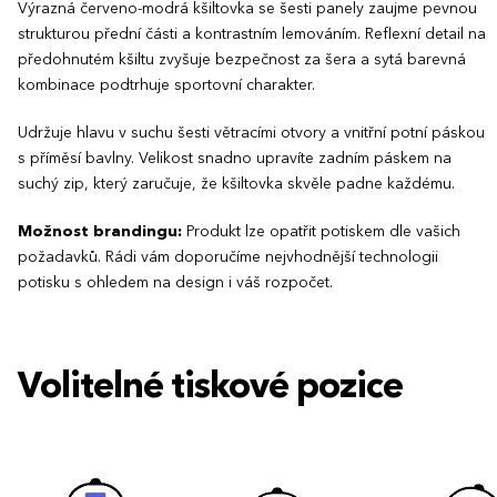
Výrazná červeno-modrá kšiltovka se šesti panely zaujme pevnou
strukturou přední části a kontrastním lemováním. Reflexní detail na
předohnutém kšiltu zvyšuje bezpečnost za šera a sytá barevná
kombinace podtrhuje sportovní charakter.
Udržuje hlavu v suchu šesti větracími otvory a vnitřní potní páskou
s příměsí bavlny. Velikost snadno upravíte zadním páskem na
suchý zip, který zaručuje, že kšiltovka skvěle padne každému.
Možnost brandingu:
Produkt lze opatřit potiskem dle vašich
požadavků. Rádi vám doporučíme nejvhodnější technologii
potisku s ohledem na design i váš rozpočet.
Volitelné tiskové pozice