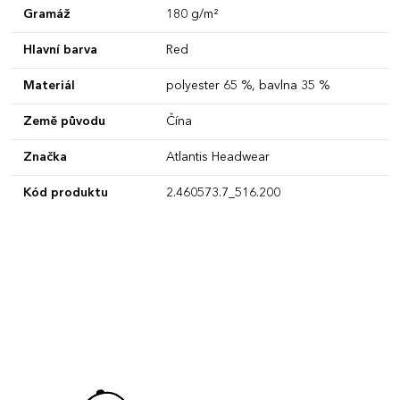
Gramáž
180 g/m²
Hlavní barva
Red
Materiál
polyester 65 %, bavlna 35 %
Země původu
Čína
Značka
Atlantis Headwear
Kód produktu
2.460573.7_516.200