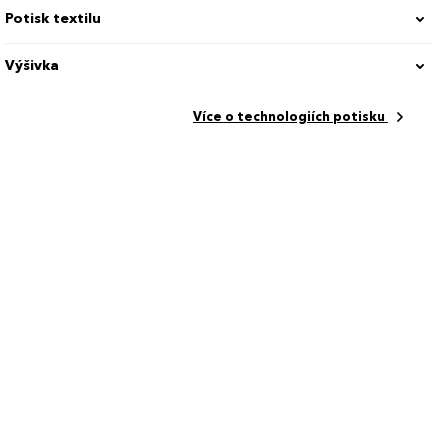
Potisk textilu
Výšivka
Více o technologiích potisku