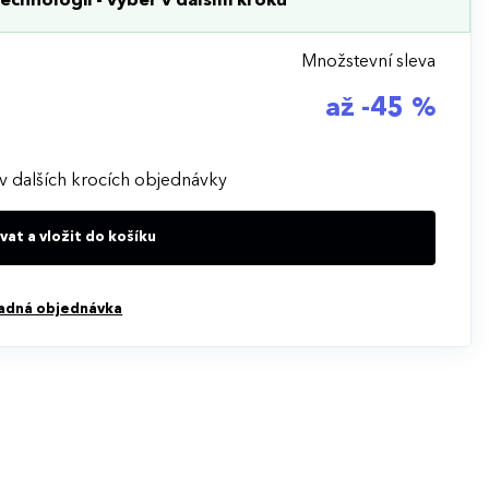
echnologii - výběr v dalším kroku
Množstevní sleva
až -45 %
v dalších krocích objednávky
at a vložit do košíku
adná objednávka