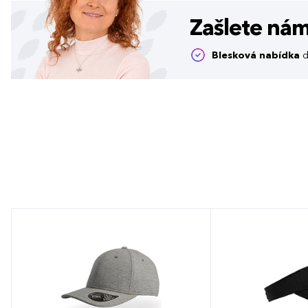
Zašlete ná
Blesková nabídka
d