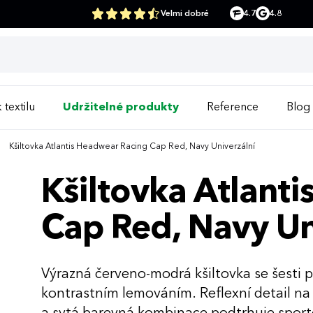
Velmi dobré
4.7
4.8
 textilu
Udržitelné produkty
Reference
Blog
Kšiltovka Atlantis Headwear Racing Cap Red, Navy Univerzální
Kšiltovka Atlant
Cap Red, Navy Un
Výrazná červeno-modrá kšiltovka se šesti 
kontrastním lemováním. Reflexní detail na