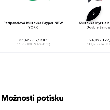
Pětipanelová kšiltovka Payper NEW
Kšiltovka Myrtle b
YORK
Double Sandw
55,42 - 83,13 Kč
94,09 - 177
67,06 - 100,59 Kč (s DPH)
113,85 - 214,80 K
Univerzá
Univerzální
Možnosti potisku