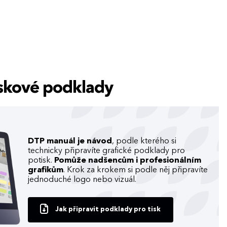
tiskové podklady
DTP manuál je návod
, podle kterého si
technicky připravíte grafické podklady pro
potisk.
Pomůže nadšencům i profesionálním
grafikům
. Krok za krokem si podle něj připravíte
jednoduché logo nebo vizuál.
Jak připravit podklady pro tisk