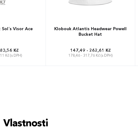
 Sol´s Visor Ace
Klobouk Atlantis Headwear Powell
Bucket Hat
 83,56 Kč
147,49 - 262,61 Kč
,11 Kč (s DPH)
178,46 - 317,76 Kč (s DPH)
rzální
Univerzální
Vlastnosti