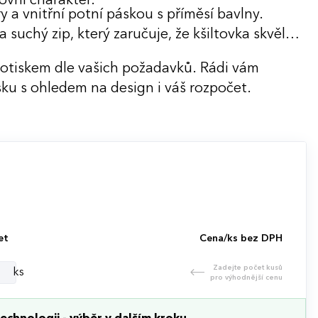
ovní charakter.
y a vnitřní potní páskou s příměsí bavlny.
suchý zip, který zaručuje, že kšiltovka skvěle
potiskem dle vašich požadavků. Rádi vám
ku s ohledem na design i váš rozpočet.
et
Cena/ks bez DPH
Zadejte počet kusů
ks
pro výhodnější cenu