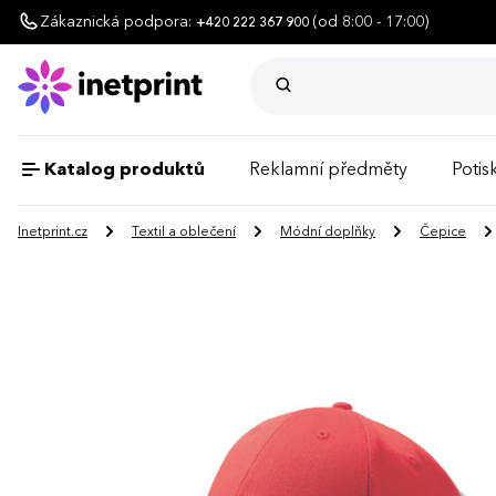
Zákaznická podpora:
(od 8:00 - 17:00)
+420 222 367 900
Katalog produktů
Reklamní předměty
Potisk
Inetprint.cz
Textil a oblečení
Módní doplňky
Čepice