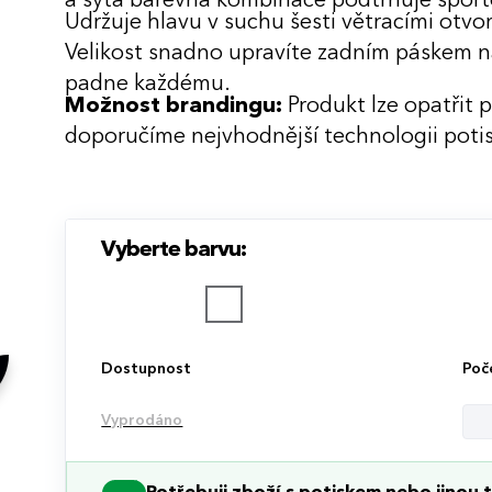
a sytá barevná kombinace podtrhuje sport
Udržuje hlavu v suchu šesti větracími otvor
Velikost snadno upravíte zadním páskem na 
padne každému.
Možnost brandingu:
Produkt lze opatřit 
doporučíme nejvhodnější technologii potis
Vyberte barvu:
Dostupnost
Poč
Vyprodáno