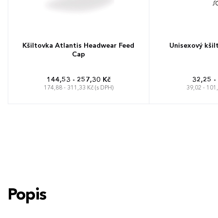
Kšiltovka Atlantis Headwear Feed
Unisexový kšilt
Cap
144,53 - 257,30 Kč
32,25 -
174,88 - 311,33 Kč (s DPH)
39,02 - 101
Univerzální
Unive
Popis