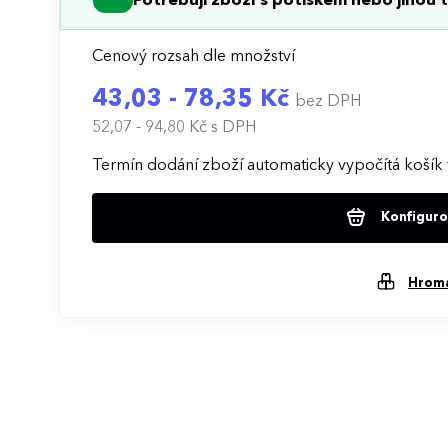
Potřebuji zboží s potiskem nebo jinou t
Cenový rozsah dle množství
43,03 - 78,35 Kč
bez DPH
52,07 - 94,80 Kč
s DPH
Termín dodání zboží automaticky vypočítá košík 
Konfigurov
Hrom