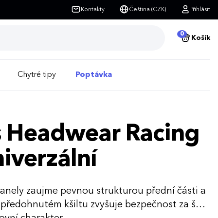
Kontakty
Čeština (CZK)
Přihlásit
0
Košík
Chytré tipy
Poptávka
is Headwear Racing
iverzální
panely zaujme pevnou strukturou přední části a
 předohnutém kšiltu zvyšuje bezpečnost za šera