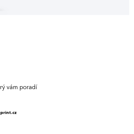
erý vám poradí
print.cz