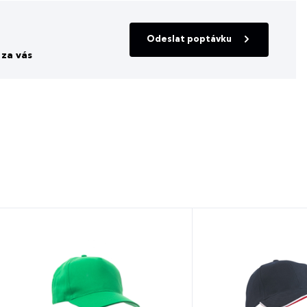
Odeslat poptávku
za vás