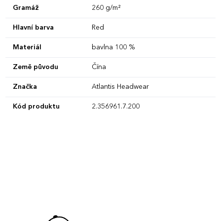
Gramáž
260 g/m²
Hlavní barva
Red
Materiál
bavlna 100 %
Země původu
Čína
Značka
Atlantis Headwear
Kód produktu
2.356961.7.200