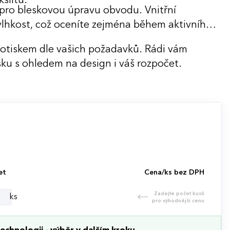
kšiltu.
 pro bleskovou úpravu obvodu. Vnitřní
vlhkost, což oceníte zejména během aktivního
potiskem dle vašich požadavků. Rádi vám
ku s ohledem na design i váš rozpočet.
et
Cena/ks bez DPH
Zadejte počet kusů
ks
pro výhodnější cenu