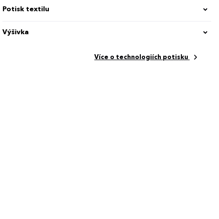
Potisk textilu
Výšivka
Více o technologiích potisku