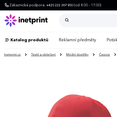
Zákaznická podpora:
(od 8:00 - 17:00)
+420 222 367 900
Katalog produktů
Reklamní předměty
Potisk
Inetprint.cz
Textil a oblečení
Módní doplňky
Čepice