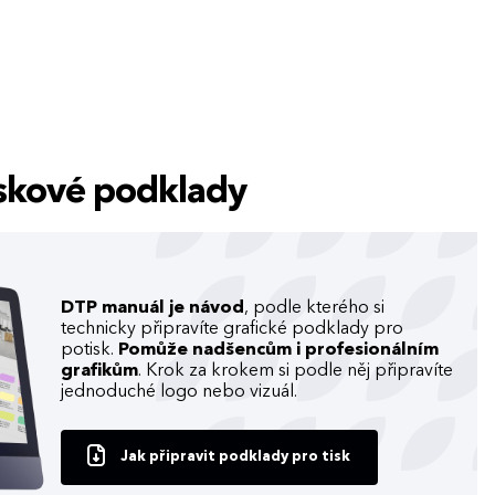
tiskové podklady
DTP manuál je návod
, podle kterého si
technicky připravíte grafické podklady pro
potisk.
Pomůže nadšencům i profesionálním
grafikům
. Krok za krokem si podle něj připravíte
jednoduché logo nebo vizuál.
Jak připravit podklady pro tisk