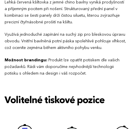
Lehká červená kšiltovka z jemné chino bavlny vyniká prodyšností
a příjemným pocitem při nošení. Strukturovaný přední panel v
kombinaci se šesti panely drží čistou siluetu, kterou zvýrazňuje
precizní čtyřnásobné prošití na kšiltu.
Využívá jednoduché zapínání na suchý zip pro bleskovou úpravu
obvodu. Vnitřní bavlněná potní páska spolehlivě pohlcuje vlhkost,
což oceníte zejména během aktivního pohybu venku.
Možnost brandingu:
Produkt lze opatřit potiskem dle vašich
požadavků. Rádi vám doporučíme nejvhodnější technologii
potisku s ohledem na design i váš rozpočet.
Volitelné tiskové pozice