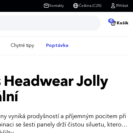
Kontakty
Čeština (CZK)
Přihlásit
0
Košík
Chytré tipy
Poptávka
s Headwear Jolly
lní
lny vyniká prodyšností a příjemným pocitem při
aci se šesti panely drží čistou siluetu, kterou