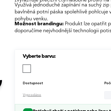
zvýrazňuje precizní čtyřnásobné prošití na 
Využívá jednoduché zapínání na suchý zip
bavlněná potní páska spolehlivě pohlcuje 
pohybu venku.
Možnost brandingu:
Produkt lze opatřit 
doporučíme nejvhodnější technologii potis
Vyberte barvu:
Dostupnost
Poč
Vyprodáno