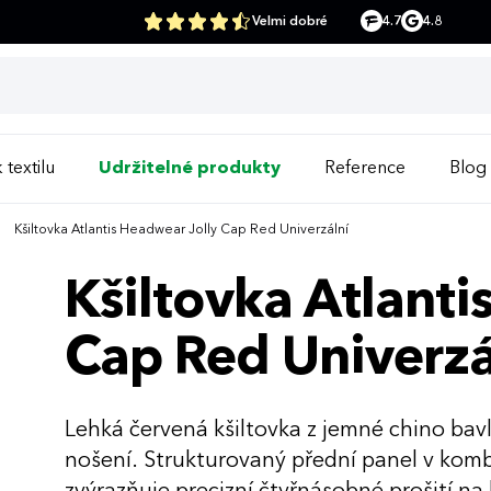
Velmi dobré
4.7
4.8
 textilu
Udržitelné produkty
Reference
Blog
Kšiltovka Atlantis Headwear Jolly Cap Red Univerzální
Kšiltovka Atlanti
Cap Red Univerzá
Lehká červená kšiltovka z jemné chino bav
nošení. Strukturovaný přední panel v kombin