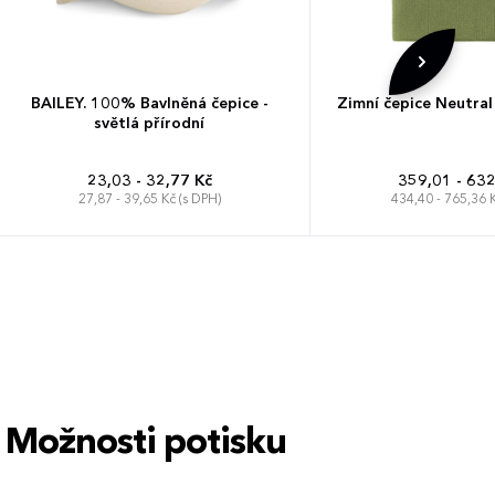
BAILEY. 100% Bavlněná čepice -
Zimní čepice Neutral
světlá přírodní
23,03 - 32,77 Kč
359,01 - 632
27,87 - 39,65 Kč (s DPH)
434,40 - 765,36 K
Univerzá
Možnosti potisku