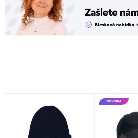
Zašlete ná
Blesková nabídka
d
NOVINKA