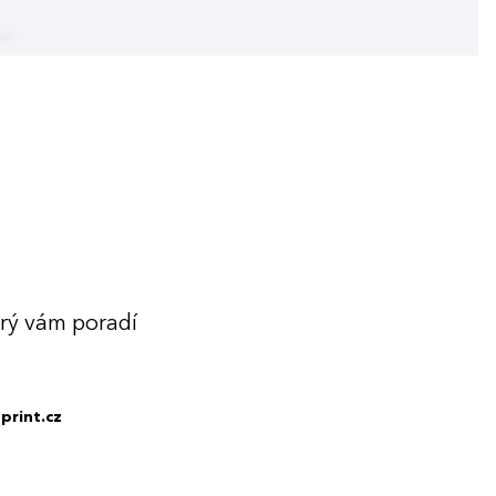
erý vám poradí
print.cz