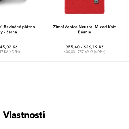
 Bavlněné plátno
Zimní čepice Neutral Mixed Knit
y - černá
Beanie
 45,02 Kč
355,40 - 626,19 Kč
47 Kč (s DPH)
430,03 - 757,69 Kč (s DPH)
Univerzální
Vlastnosti