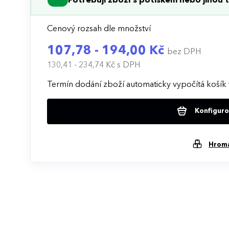
Potřebuji zboží s potiskem nebo jinou t
Cenový rozsah dle množství
107,78 - 194,00 Kč
bez DPH
130,41 - 234,74 Kč
s DPH
Termín dodání zboží automaticky vypočítá košík 
Konfigurov
Hrom