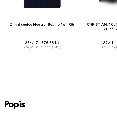
Zimní čepice Neutral Beanie 1x1 Rib
CHRISTIAN. 100%
kšiltovk
384,17 - 676,88 Kč
32,41 -
464,85 - 819,02 Kč (s DPH)
39,22 - 54,
Univerzální
Popis