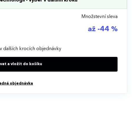
echnologii - výběr v dalším kroku
Množstevní sleva
až -44 %
v dalších krocích objednávky
at a vložit do košíku
adná objednávka