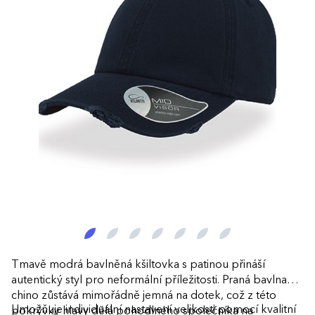
Tmavě modrá bavlněná kšiltovka s patinou přináší
autentický styl pro neformální příležitosti. Praná bavlna
chino zůstává mimořádně jemná na dotek, což z této
Umožňuje individuální nastavení velikosti pomocí kvalitní
pokrývky hlavy dělá pohodlného společníka na