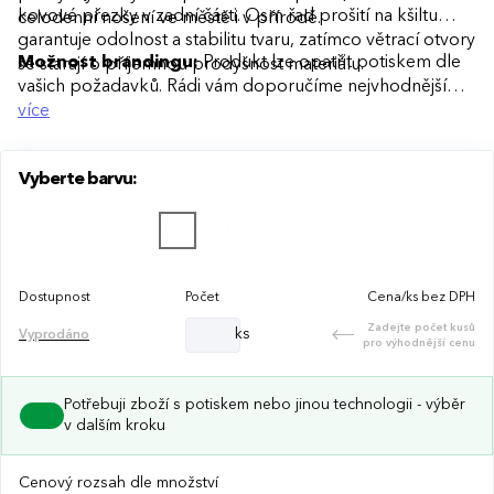
kovové přezky v zadní části. Osm řad prošití na kšiltu
celodenní nošení ve městě i v přírodě.
garantuje odolnost a stabilitu tvaru, zatímco větrací otvory
Možnost brandingu:
Produkt lze opatřit potiskem dle
se starají o příjemnou prodyšnost materiálu.
vašich požadavků. Rádi vám doporučíme nejvhodnější
technologii potisku s ohledem na design i váš rozpočet.
více
Vyberte barvu:
Dostupnost
Počet
Cena/ks bez DPH
Zadejte počet kusů
ks
Vyprodáno
pro výhodnější cenu
Potřebuji zboží s potiskem nebo jinou technologii - výběr
v dalším kroku
Cenový rozsah dle množství