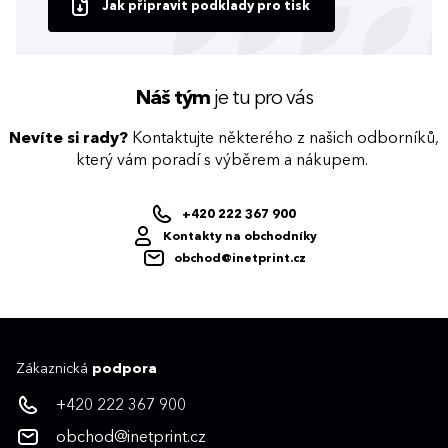
Jak připravit podklady pro tisk
Náš tým
je tu pro vás
Nevíte si rady?
Kontaktujte některého z našich odborníků,
který vám poradí s výběrem a nákupem.
+420 222 367 900
Kontakty na obchodníky
obchod@inetprint.cz
Zákaznická
podpora
+420 222 367 900
obchod@inetprint.cz