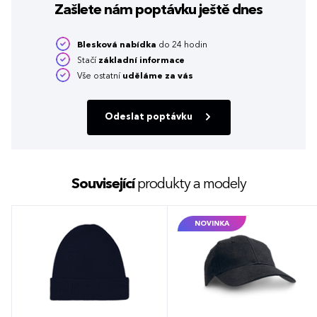
Zašlete nám poptávku
ještě dnes
Blesková nabídka
do 24 hodin
Stačí
základní informace
Vše ostatní
uděláme za vás
Odeslat poptávku
Související
produkty a modely
NOVINKA