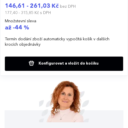
146,61 - 261,03 Kč
bez DPH
177,40 - 315,85 Kč
s DPH
Množstevní sleva
až -44 %
Termín dodání zboží automaticky vypočítá košík v dalších
krocích objednávky
Konfigurovat a vložit do košíku