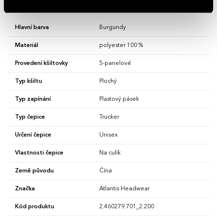
Vlastnosti
Hlavní barva
Burgundy
Materiál
polyester 100 %
Provedení kšiltovky
5-panelové
Typ kšiltu
Plochý
Typ zapínání
Plastový pásek
Typ čepice
Trucker
Určení čepice
Unisex
Vlastnosti čepice
Na culík
Země původu
Čína
Značka
Atlantis Headwear
Kód produktu
2.460279.701_2.200