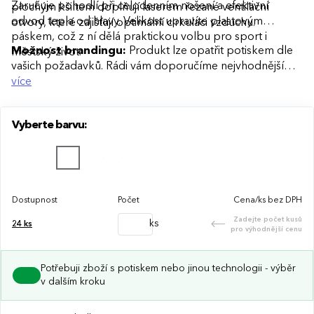
Zaručuje pohodlí při celodenním nošení a efektivní
plochým kšiltem doplňují laserem řezané ventilační
odvod tepla od hlavy. Velikost upravíte plastovým
otvory, které zajišťují optimální cirkulaci vzduchu.
páskem, což z ní dělá praktickou volbu pro sport i
Možnost brandingu:
Produkt lze opatřit potiskem dle
městský život.
vašich požadavků. Rádi vám doporučíme nejvhodnější
technologii potisku s ohledem na design i váš rozpočet.
více
Vyberte barvu:
Dostupnost
Počet
Cena/ks bez DPH
Zadejte počet kusů
ks
24
ks
pro výhodnější cenu
Potřebuji zboží s potiskem nebo jinou technologii - výběr
v dalším kroku