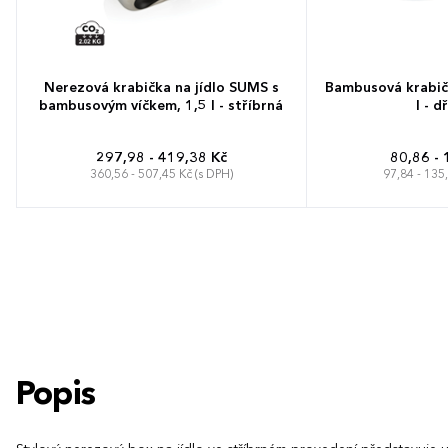
Nerezová krabička na jídlo SUMS s
Bambusová krabičk
bambusovým víčkem, 1,5 l - stříbrná
l - d
297,98 - 419,38 Kč
80,86 - 
360,56 - 507,45 Kč (s DPH)
97,84 - 135
Popis