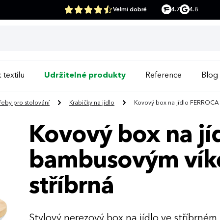
Velmi dobré
4.7
4.8
 textilu
Udržitelné produkty
Reference
Blog
řeby pro stolování
Krabičky na jídlo
Kovový box na jídlo FERROCA s
Kovový box na j
bambusovým víke
stříbrná
Stylový nerezový box na jídlo ve stříbrném