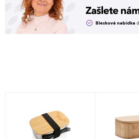
Zašlete ná
Blesková nabídka
d