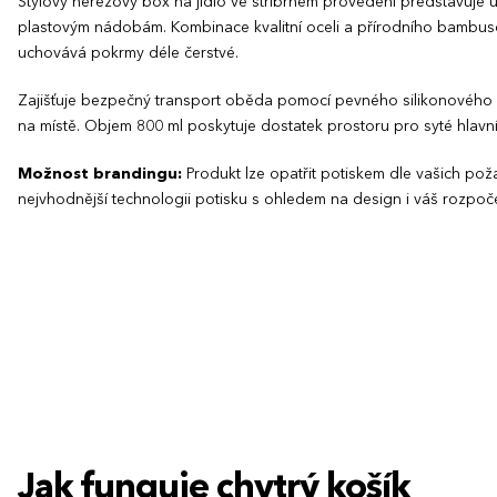
Stylový nerezový box na jídlo ve stříbrném provedení představuje u
plastovým nádobám. Kombinace kvalitní oceli a přírodního bambus
uchovává pokrmy déle čerstvé.
Zajišťuje bezpečný transport oběda pomocí pevného silikonového pá
na místě. Objem 800 ml poskytuje dostatek prostoru pro syté hlavní 
Možnost brandingu:
Produkt lze opatřit potiskem dle vašich p
nejvhodnější technologii potisku s ohledem na design i váš rozpoče
Jak funguje chytrý košík