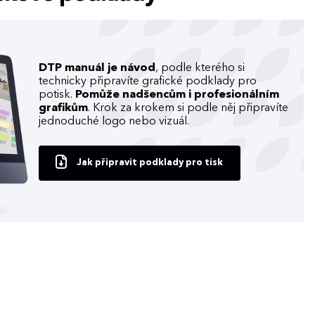
DTP manuál je návod
, podle kterého si
technicky připravíte grafické podklady pro
potisk.
Pomůže nadšencům i profesionálním
grafikům
. Krok za krokem si podle něj připravíte
jednoduché logo nebo vizuál.
Jak připravit podklady pro tisk