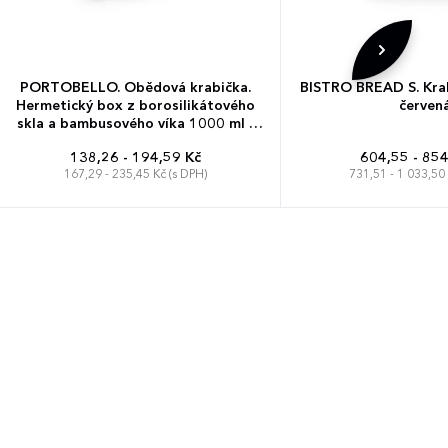
PORTOBELLO. Obědová krabička.
BISTRO BREAD S. Krab
Hermetický box z borosilikátového
červen
skla a bambusového víka 1000 ml -
přírodní
138,26 - 194,59 Kč
604,55 - 854
167,29 - 235,45 Kč (s DPH)
731,51 - 1 033,50 