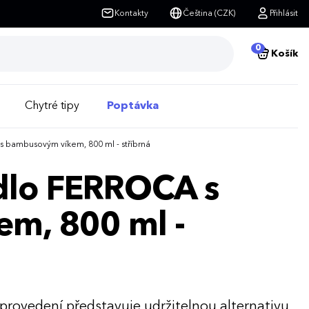
Kontakty
Čeština (CZK)
Přihlásit
0
Košík
Chytré tipy
Poptávka
 bambusovým víkem, 800 ml - stříbrná
ídlo FERROCA s
m, 800 ml -
 provedení představuje udržitelnou alternativu