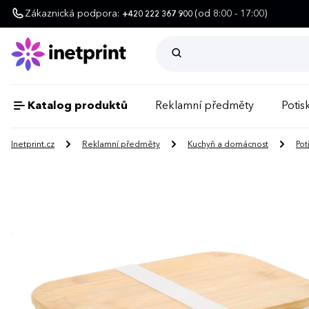
Zákaznická podpora:
(od 8:00 - 17:00)
+420 222 367 900
Katalog produktů
Reklamní předměty
Potisk
Inetprint.cz
Reklamní předměty
Kuchyň a domácnost
Pot