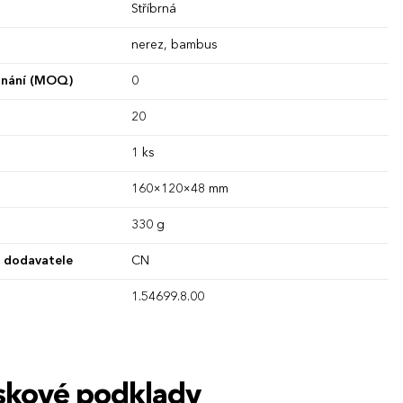
Stříbrná
nerez, bambus
dnání (MOQ)
0
20
1 ks
160×120×48 mm
330 g
 dodavatele
CN
1.54699.8.00
tiskové podklady