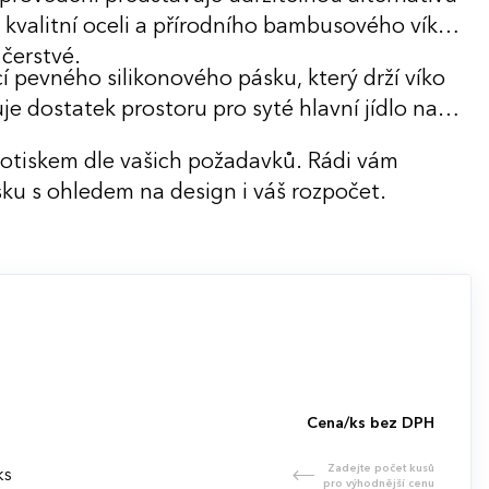
valitní oceli a přírodního bambusového víka
čerstvé.
 pevného silikonového pásku, který drží víko
e dostatek prostoru pro syté hlavní jídlo na
potiskem dle vašich požadavků. Rádi vám
ku s ohledem na design i váš rozpočet.
Cena/ks bez DPH
Zadejte počet kusů
ks
pro výhodnější cenu