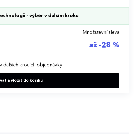
echnologii - výběr v dalším kroku
Množstevní sleva
až -28 %
v dalších krocích objednávky
at a vložit do košíku