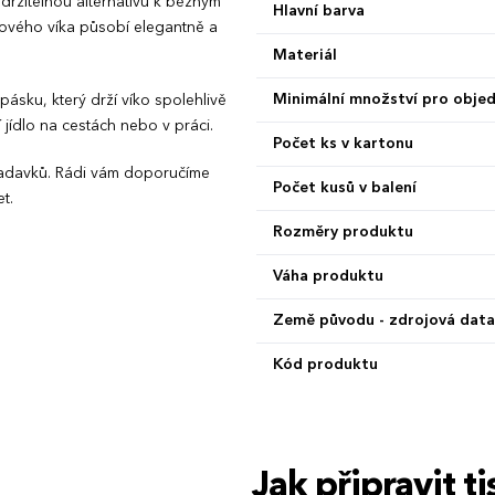
držitelnou alternativu k běžným
Hlavní barva
ového víka působí elegantně a
Materiál
Minimální množství pro obje
sku, který drží víko spolehlivě
jídlo na cestách nebo v práci.
Počet ks v kartonu
ožadavků. Rádi vám doporučíme
Počet kusů v balení
t.
Rozměry produktu
Váha produktu
Země původu - zdrojová data
Kód produktu
Jak připravit 