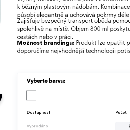
k běžným plastovým nádobám. Kombinace k
působí elegantně a uchovává pokrmy déle 
Zajišťuje bezpečný transport oběda pomocí
spolehlivě na místě. Objem 800 ml poskytuj
cestách nebo v práci.
Možnost brandingu:
Produkt lze opatřit 
doporučíme nejvhodnější technologii potis
Vyberte barvu:
Dostupnost
Počet
Vyprodáno