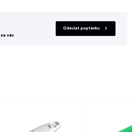
Odeslat poptávku
za vás