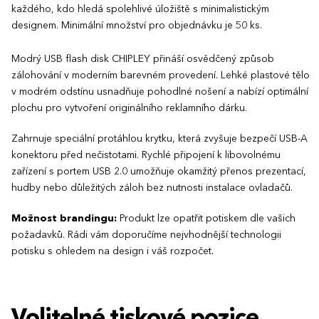
každého, kdo hledá spolehlivé úložiště s minimalistickým
designem. Minimální množství pro objednávku je 50 ks.
Modrý USB flash disk CHIPLEY přináší osvědčený způsob
zálohování v moderním barevném provedení. Lehké plastové tělo
v modrém odstínu usnadňuje pohodlné nošení a nabízí optimální
plochu pro vytvoření originálního reklamního dárku.
Zahrnuje speciální protáhlou krytku, která zvyšuje bezpečí USB-A
konektoru před nečistotami. Rychlé připojení k libovolnému
zařízení s portem USB 2.0 umožňuje okamžitý přenos prezentací,
hudby nebo důležitých záloh bez nutnosti instalace ovladačů.
Možnost brandingu:
Produkt lze opatřit potiskem dle vašich
požadavků. Rádi vám doporučíme nejvhodnější technologii
potisku s ohledem na design i váš rozpočet.
Volitelné tiskové pozice