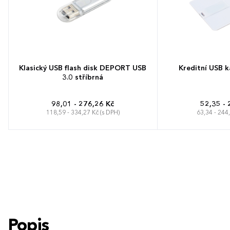
Klasický USB flash disk DEPORT USB
Kreditní USB k
3.0 stříbrná
98,01 - 276,26 Kč
52,35 - 
118,59 - 334,27 Kč (s DPH)
63,34 - 244
Popis