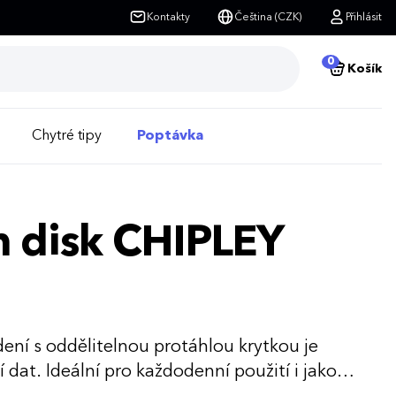
Kontakty
Čeština (CZK)
Přihlásit
0
Košík
Chytré tipy
Poptávka
sh disk CHIPLEY
ení s oddělitelnou protáhlou krytkou je
dat. Ideální pro každodenní použití i jako