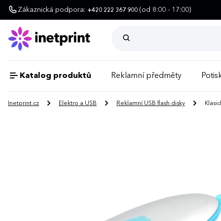
Zákaznická podpora:
(od 8:00 - 17:00)
+420 222 367 900
Katalog produktů
Reklamní předměty
Potisk
Inetprint.cz
Elektro a USB
Reklamní USB flash disky
Klasic