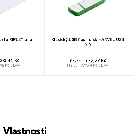
arta RIPLEY bílá
Klasický USB flash disk HARVEL USB
3.0
202,41 Kč
97,74 - 275,57 Kč
,92 Kč (s DPH)
118,27 - 333,44 Kč (s DPH)
Vlastnosti