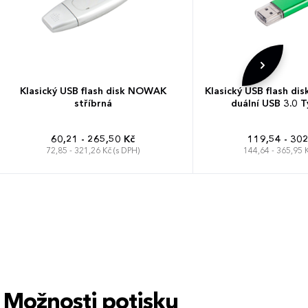
Klasický USB flash disk NOWAK
Klasický USB flash di
stříbrná
duální USB 3.0 
60,21 - 265,50 Kč
119,54 - 302
72,85 - 321,26 Kč (s DPH)
144,64 - 365,95 K
Možnosti potisku