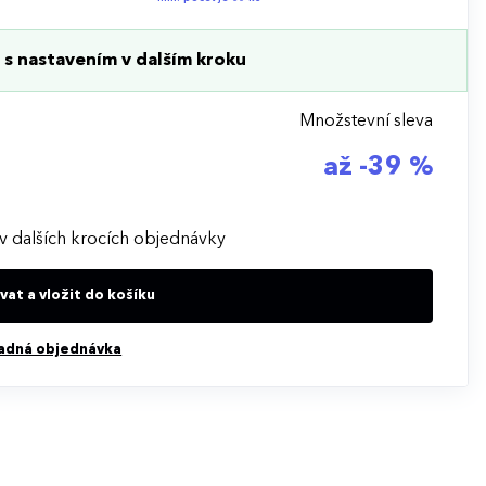
s nastavením v dalším kroku
Množstevní sleva
až -39 %
v dalších krocích objednávky
at a vložit do košíku
adná objednávka