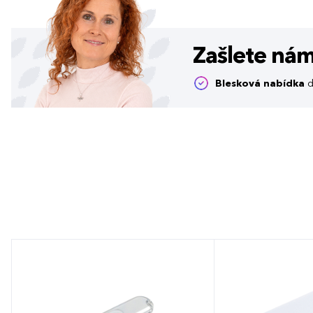
Zašlete ná
Blesková nabídka
d