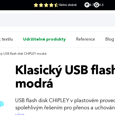
Velmi dobré
4.7
4.8
 textilu
Udržitelné produkty
Reference
Blog
ký USB flash disk CHIPLEY modrá
Klasický USB fla
modrá
USB flash disk CHIPLEY v plastovém proved
spolehlivým řešením pro přenos a uchování 