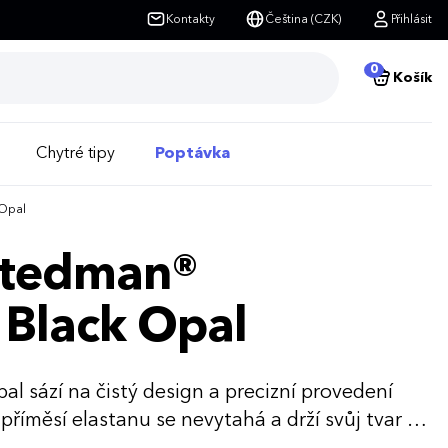
Kontakty
Čeština (CZK)
Přihlásit
0
Košík
Chytré tipy
Poptávka
 Opal
 Stedman®
 Black Opal
al sází na čistý design a precizní provedení
příměsí elastanu se nevytahá a drží svůj tvar i