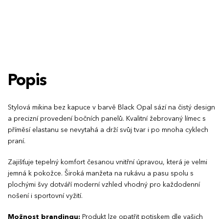
5XL
Popis
Stylová mikina bez kapuce v barvě Black Opal sází na čistý design
a precizní provedení bočních panelů. Kvalitní žebrovaný límec s
příměsí elastanu se nevytahá a drží svůj tvar i po mnoha cyklech
praní.
Zajišťuje tepelný komfort česanou vnitřní úpravou, která je velmi
jemná k pokožce. Široká manžeta na rukávu a pasu spolu s
plochými švy dotváří moderní vzhled vhodný pro každodenní
nošení i sportovní vyžití.
Možnost brandingu:
Produkt lze opatřit potiskem dle vašich