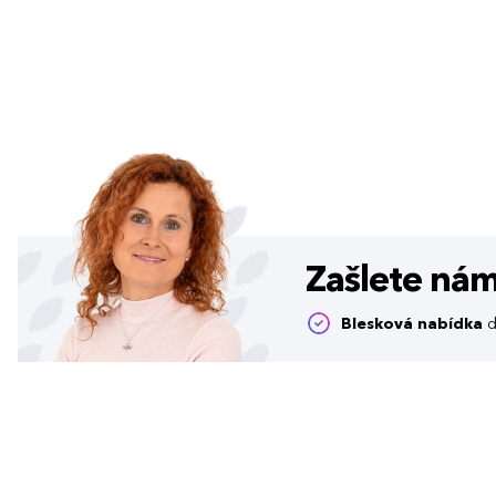
Zašlete ná
Blesková nabídka
d