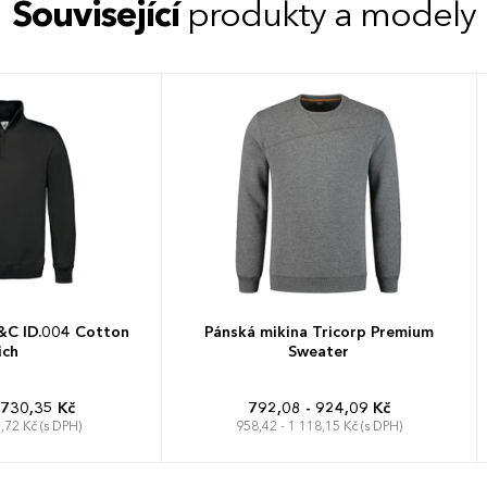
Související
produkty a modely
&C ID.004 Cotton
Pánská mikina Tricorp Premium
ich
Sweater
 730,35 Kč
792,08 - 924,09 Kč
,72 Kč (s DPH)
958,42 - 1 118,15 Kč (s DPH)
XL
XXL
3XL
S
M
L
XL
XXL
3XL
4XL