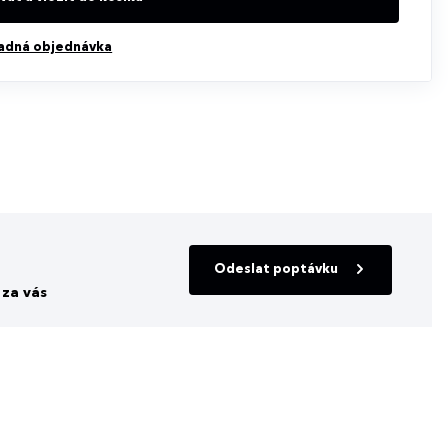
adná objednávka
Odeslat poptávku
za vás