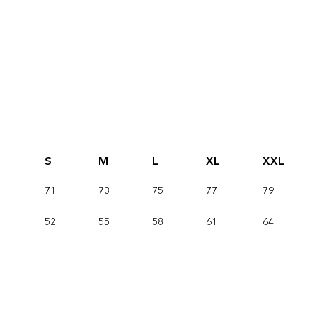
S
M
L
XL
XXL
71
73
75
77
79
52
55
58
61
64