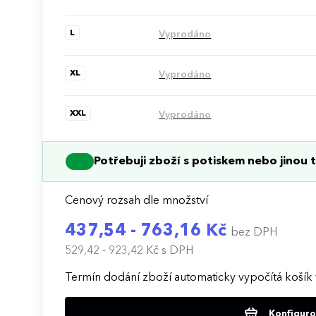
L
Vyprodáno
XL
Vyprodáno
XXL
Vyprodáno
Potřebuji zboží s potiskem nebo jinou t
Cenový rozsah dle množství
437,54 - 763,16 Kč
bez DPH
529,42 - 923,42 Kč
s DPH
Termín dodání zboží automaticky vypočítá košík 
Konfigurov