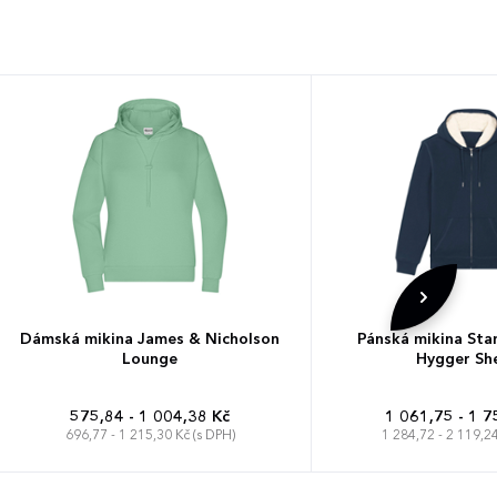
Dámská mikina James & Nicholson
Pánská mikina Stan
Lounge
Hygger Sh
575,84 - 1 004,38 Kč
1 061,75 - 1 7
696,77 - 1 215,30 Kč (s DPH)
1 284,72 - 2 119,24
XS
S
M
L
XL
XXL
XXS
XS
S
M