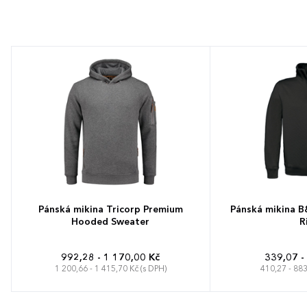
Pánská mikina Tricorp Premium
Pánská mikina B
Hooded Sweater
R
992,28 - 1 170,00 Kč
339,07 -
1 200,66 - 1 415,70 Kč (s DPH)
410,27 - 883
S
M
L
XL
XXL
3XL
4XL
S
M
L