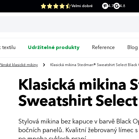
Velmi dobré
4.7
4.8
 textilu
Udržitelné produkty
Reference
Blog
Pánské klasické mikiny
Klasická mikina Stedman® Sweatshirt Select Black
Klasická mikina
Sweatshirt Select
Stylová mikina bez kapuce v barvě Black Op
bočních panelů. Kvalitní žebrovaný límec s 