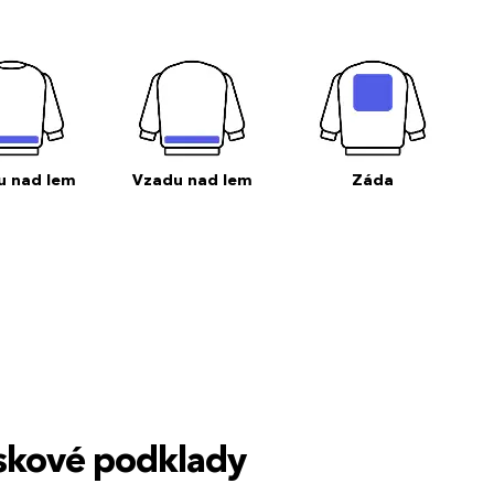
u nad lem
Vzadu nad lem
Záda
tiskové podklady