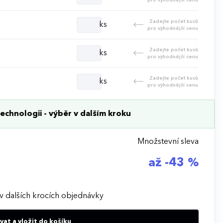
Zadejte počet kusů
ks
pro výhodnější cenu
Zadejte počet kusů
ks
pro výhodnější cenu
Zadejte počet kusů
ks
pro výhodnější cenu
echnologii - výběr v dalším kroku
Množstevní sleva
až -43 %
v dalších krocích objednávky
at a vložit do košíku