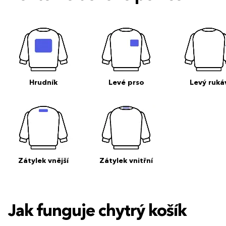
Hrudník
Levé prso
Levý ruká
Zátylek vnější
Zátylek vnitřní
Jak funguje chytrý košík