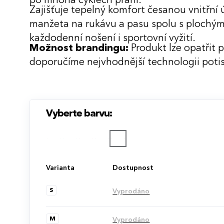
po mnoha cyklech praní.
Zajišťuje tepelný komfort česanou vnitřní 
manžeta na rukávu a pasu spolu s plochým
každodenní nošení i sportovní vyžití.
Možnost brandingu:
Produkt lze opatřit 
doporučíme nejvhodnější technologii potis
Vyberte barvu:
Varianta
Dostupnost
S
Vyprodáno
M
Vyprodáno