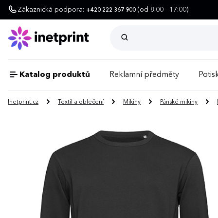
Zákaznická podpora:
(od 8:00 - 17:00)
+420 222 367 900
Katalog produktů
Reklamní předměty
Potisk
Inetprint.cz
Textil a oblečení
Mikiny
Pánské mikiny