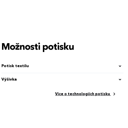
3XL
Možnosti potisku
Potisk textilu
Výšivka
Více o technologiích potisku