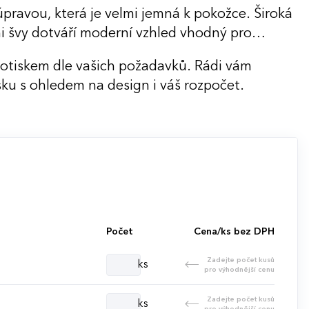
úpravou, která je velmi jemná k pokožce. Široká
i švy dotváří moderní vzhled vhodný pro
potiskem dle vašich požadavků. Rádi vám
ku s ohledem na design i váš rozpočet.
Počet
Cena/ks bez DPH
Zadejte počet kusů
ks
pro výhodnější cenu
Zadejte počet kusů
ks
pro výhodnější cenu