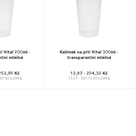
í Vital 200ml -
Kelímek na pití Vital 300ml -
ntní mléčná
transparentní mléčná
252,95 Kč
12,87 - 254,32 Kč
,07 Kč (s DPH)
15,57 - 307,73 Kč (s DPH)