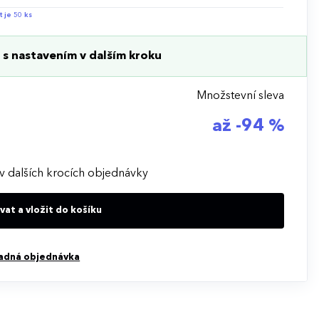
t je 50 ks
s nastavením v dalším kroku
Množstevní sleva
až -94 %
v dalších krocích objednávky
at a vložit do košíku
adná objednávka