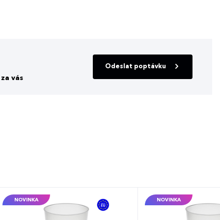
Odeslat poptávku
za vás
NOVINKA
NOVINKA