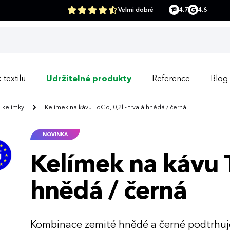
Velmi dobré
4.7
4.8
 textilu
Udržitelné produkty
Reference
Blog
a kelímky
Kelímek na kávu ToGo, 0,2l - trvalá hnědá / černá
NOVINKA
Kelímek na kávu T
hnědá / černá
Kombinace zemité hnědé a černé podtrhuj