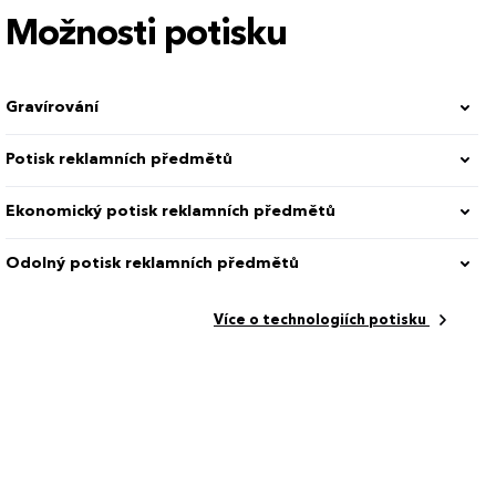
Možnosti potisku
dá
Gravírování
en 100 %
Potisk reklamních předmětů
Ekonomický potisk reklamních předmětů
Odolný potisk reklamních předmětů
9 cm
Více o technologiích potisku
3033_13004.00