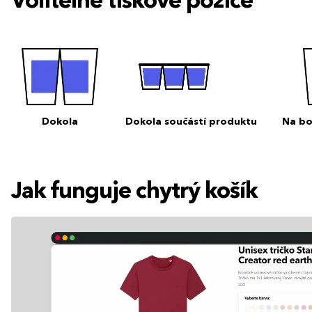
Volitelné tiskové pozice
Dokola
Dokola součástí produktu
Na bo
Jak funguje chytrý košík