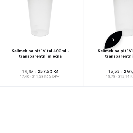
Kelímek na pití Vital 400ml -
Kelímek na pití V
transparentní mléčná
transparentní
14,38 - 257,50 Kč
15,52 - 260
17,40 - 311,58 Kč (s DPH)
18,78 - 315,14 K