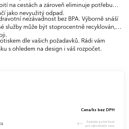
pití na cestách a zároveň eliminuje potřebu
nčí jako nevyužitý odpad.
dravotní nezávadnost bez BPA. Výborně snáší
né služby může být stoprocentně recyklován,
ji.
potiskem dle vašich požadavků. Rádi vám
ku s ohledem na design i váš rozpočet.
Cena/ks bez DPH
Zadejte počet kusů
ks
pro výhodnější cenu