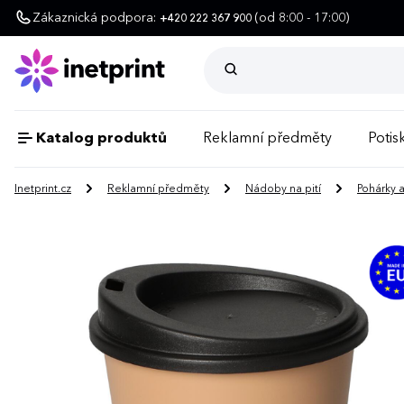
Zákaznická podpora:
(od 8:00 - 17:00)
+420 222 367 900
Katalog produktů
Reklamní předměty
Potisk
Inetprint.cz
Reklamní předměty
Nádoby na pití
Pohárky 