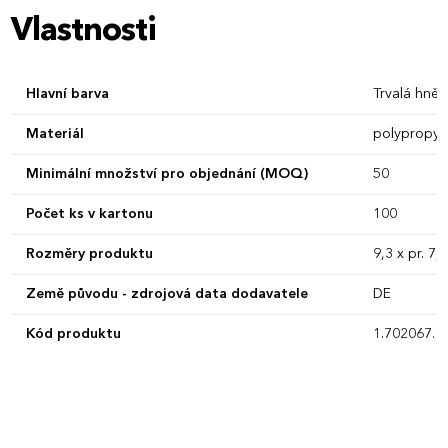
Vlastnosti
Hlavní barva
Trvalá hně
Materiál
polypropyl
Minimální množství pro objednání (MOQ)
50
Počet ks v kartonu
100
Rozměry produktu
9,3 x pr. 7,
Země původu - zdrojová data dodavatele
DE
Kód produktu
1.702067.1