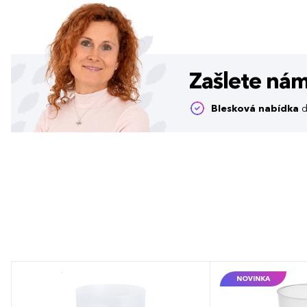
Zašlete ná
Blesková nabídka
d
NOVINKA