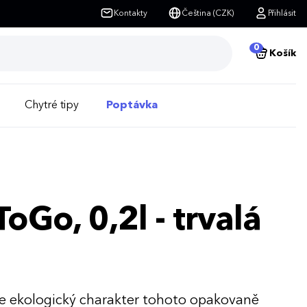
Kontakty
Čeština (CZK)
Přihlásit
0
Košík
Chytré tipy
Poptávka
oGo, 0,2l - trvalá
e ekologický charakter tohoto opakovaně