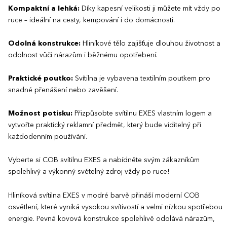
Kompaktní a lehká:
Díky kapesní velikosti ji můžete mít vždy po
ruce – ideální na cesty, kempování i do domácnosti.
Odolná konstrukce:
Hliníkové tělo zajišťuje dlouhou životnost a
odolnost vůči nárazům i běžnému opotřebení.
Praktické poutko:
Svítilna je vybavena textilním poutkem pro
snadné přenášení nebo zavěšení.
Možnost potisku:
Přizpůsobte svítilnu EXES vlastním logem a
vytvořte praktický reklamní předmět, který bude viditelný při
každodenním používání.
Vyberte si COB svítilnu EXES a nabídněte svým zákazníkům
spolehlivý a výkonný světelný zdroj vždy po ruce!
Hliníková svítilna EXES v modré barvě přináší moderní COB
osvětlení, které vyniká vysokou svítivostí a velmi nízkou spotřebou
energie. Pevná kovová konstrukce spolehlivě odolává nárazům,