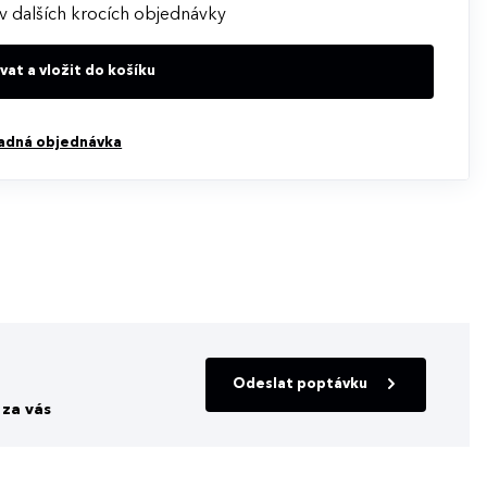
svým zákazníkům spolehlivý a výkonný světelný
v dalších krocích objednávky
at a vložit do košíku
adná objednávka
Odeslat poptávku
za vás