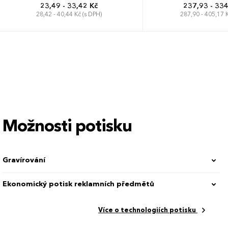
23,49 - 33,42 Kč
237,93 - 334
28,42 - 40,44 Kč (s DPH)
287,90 - 405,17 K
Možnosti potisku
3
Gravírování
Conform SVHC directive 1907/2006/EC, Conform PAHS content in Re
Ekonomický potisk reklamních předmětů
41 cm
Více o technologiích potisku
Modrá