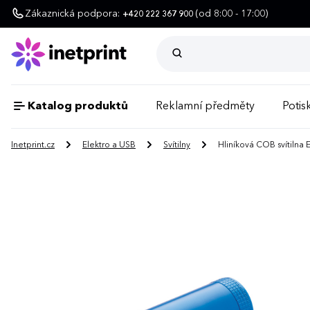
Zákaznická podpora:
(od 8:00 - 17:00)
+420 222 367 900
Katalog produktů
Reklamní předměty
Potisk
Inetprint.cz
Elektro a USB
Svítilny
Hliníková COB svítilna 