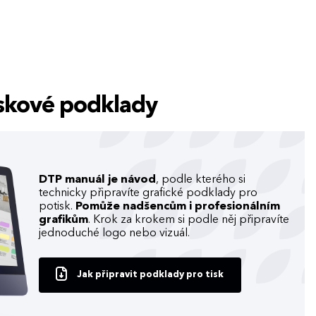
tiskové podklady
DTP manuál je návod
, podle kterého si
technicky připravíte grafické podklady pro
potisk.
Pomůže nadšencům i profesionálním
grafikům
. Krok za krokem si podle něj připravíte
jednoduché logo nebo vizuál.
Jak připravit podklady pro tisk