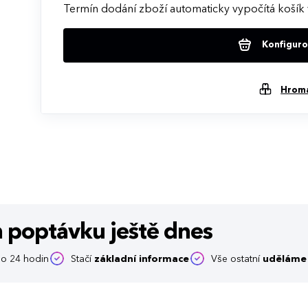
Vyberte si COB svítilnu EXES a nabídněte 
Termín dodání zboží automaticky vypočítá košík 
zdroj vždy po ruce!
Konfigurov
Hrom
m poptávku
ještě dnes
o 24 hodin
Stačí
základní informace
Vše ostatní
uděláme 