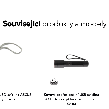
Související
produkty a modely
LED svítilna ASCUS
Kovová profesionální USB svítilna
ly - černá
SOTIRA z recyklovaného hliníku -
černá