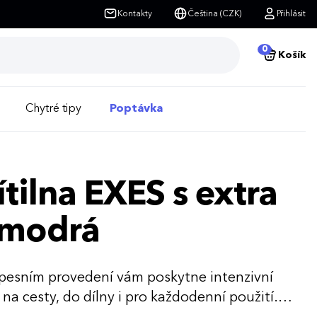
Kontakty
Čeština (CZK)
Přihlásit
0
Košík
Chytré tipy
Poptávka
tilna EXES s extra
 modrá
pesním provedení vám poskytne intenzivní
 na cesty, do dílny i pro každodenní použití.