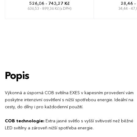
526,06 - 743,27 Kč
28,46 -
636,53 - 899,36 Kč (s DPH)
34,44 - 47,
Popis
Výkonná a úsporná COB svítilna EXES v kapesním provedení vám
poskytne intenzivní osvětlení s nižší spotřebou energie. Ideální na
cesty, do dílny i pro každodenní použití.
COB technologie:
Extra jasné světlo s vyšší svítivostí než běžné
LED svítilny a zároveň nižší spotřeba energie.