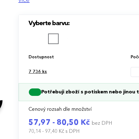
více
COB technologie:
Extra jasné světlo s vyš
nižší spotřeba energie.
Vyberte barvu:
Kompaktní a lehká:
Díky kapesní velikosti
kempování i do domácnosti.
Dostupnost
Poč
Odolná konstrukce:
Hliníkové tělo zajišť
běžnému opotřebení.
7 736
ks
Praktické poutko:
Svítilna je vybavena t
Potřebuji zboží s potiskem nebo jinou t
zavěšení.
Cenový rozsah dle množství
Možnost potisku:
Přizpůsobte svítilnu EX
předmět, který bude viditelný při každode
57,97 - 80,50 Kč
bez DPH
70,14 - 97,40 Kč
s DPH