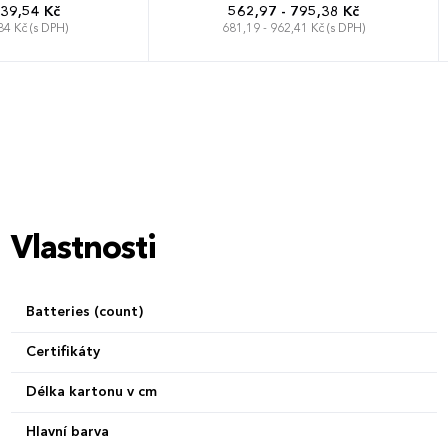
 39,54 Kč
562,97 - 795,38 Kč
84 Kč (s DPH)
681,19 - 962,41 Kč (s DPH)
Vlastnosti
Batteries (count)
Certifikáty
Délka kartonu v cm
Hlavní barva