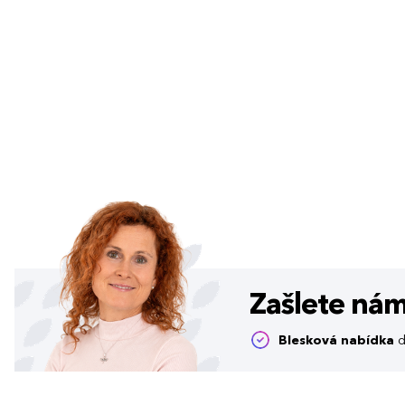
Zašlete ná
Blesková nabídka
d