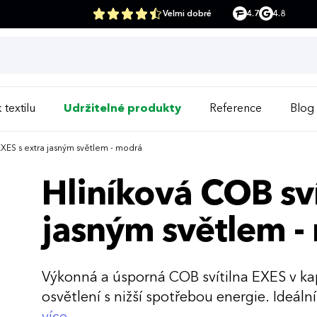
Velmi dobré
4.7
4.8
 textilu
Udržitelné produkty
Reference
Blog
EXES s extra jasným světlem - modrá
Hliníková COB sví
jasným světlem -
Výkonná a úsporná COB svítilna EXES v ka
osvětlení s nižší spotřebou energie. Ideální