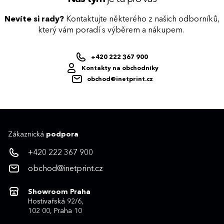
Nevíte si rady?
Kontaktujte některého z našich odborníků,
který vám poradí s výběrem a nákupem.
+420 222 367 900
Kontakty na obchodníky
obchod@inetprint.cz
Zákaznická
podpora
+420 222 367 900
obchod@inetprint.cz
Showroom Praha
Hostivařská 92/6,
102 00, Praha 10