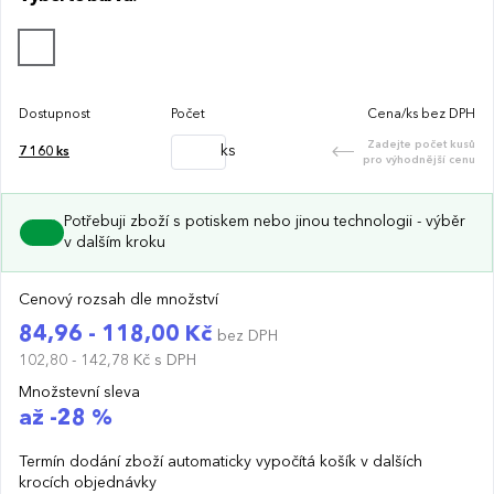
Bezdrátové nabíjení:
Umožňuje rychlé a pohodlné
nabíjení kompatibilních zařízení s maximálním výstupem
1000 mA.
Přírodní bambusový kryt:
Stylový a ekologický design
Dostupnost
Počet
Cena/ks bez DPH
dodává nabíječce jedinečný vzhled a zajišťuje její dlouhou
životnost.
Zadejte počet kusů
ks
7 160
ks
pro výhodnější cenu
Kompaktní a lehká:
Díky svým rozměrům je ideální pro
použití doma, v kanceláři i na cestách.
Potřebuji zboží s potiskem nebo jinou technologii - výběr
v dalším kroku
Možnost potisku:
Přizpůsobte nabíječku vlastním
logem a vytvořte jedinečný reklamní předmět, který
Cenový rozsah dle množství
bude zákazníkům připomínat vaši značku každý den.
84,96 - 118,00 Kč
bez DPH
102,80 - 142,78 Kč
s DPH
Vyberte si Energa bezdrátovou nabíječku a nabídněte
svým klientům spojení inovace, elegance a udržitelnosti!
Množstevní sleva
až -28 %
Termín dodání zboží automaticky vypočítá košík v dalších
krocích objednávky