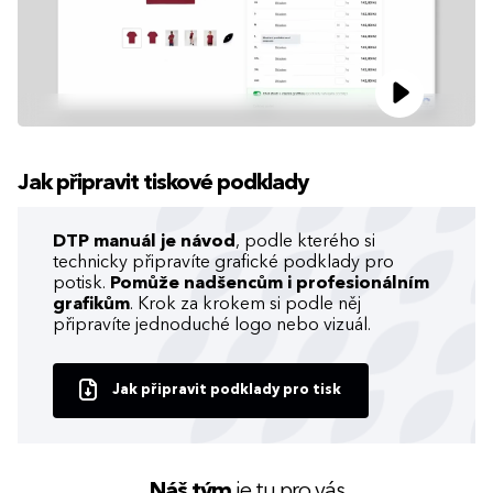
Jak připravit tiskové podklady
DTP manuál je návod
, podle kterého si
technicky připravíte grafické podklady pro
potisk.
Pomůže nadšencům i profesionálním
grafikům
. Krok za krokem si podle něj
připravíte jednoduché logo nebo vizuál.
Jak připravit podklady pro tisk
Náš tým
je tu pro vás