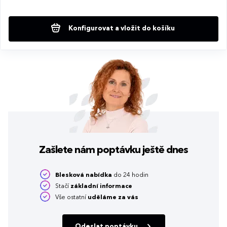
Konfigurovat a vložit do košíku
Zašlete nám poptávku
ještě dnes
Blesková nabídka
do 24 hodin
Stačí
základní informace
Vše ostatní
uděláme za vás
Odeslat poptávku