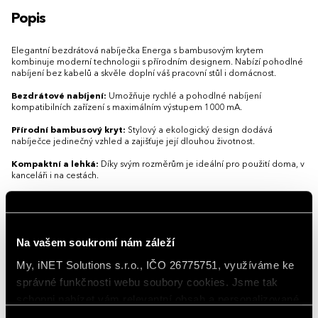
Popis
Elegantní bezdrátová nabíječka Energa s bambusovým krytem
kombinuje moderní technologii s přírodním designem. Nabízí pohodlné
nabíjení bez kabelů a skvěle doplní váš pracovní stůl i domácnost.
Bezdrátové nabíjení:
Umožňuje rychlé a pohodlné nabíjení
kompatibilních zařízení s maximálním výstupem 1000 mA.
Přírodní bambusový kryt:
Stylový a ekologický design dodává
nabíječce jedinečný vzhled a zajišťuje její dlouhou životnost.
Kompaktní a lehká:
Díky svým rozměrům je ideální pro použití doma, v
kanceláři i na cestách.
Možnost potisku:
Přizpůsobte nabíječku vlastním logem a vytvořte
jedinečný reklamní předmět, který bude zákazníkům připomínat vaši
značku každý den.
Na vašem soukromí nám záleží
Vyberte si Energa bezdrátovou nabíječku a nabídněte svým klientům
spojení inovace, elegance a udržitelnosti!
My, iNET Solutions s.r.o., IČO 26775751, využíváme ke
Minimalistická bezdrátová nabíječka s krytem z pravého bambusu
představuje vkusné spojení přírodních materiálů a moderní elektroniky.
správné funkčnosti webu soubory cookies. Jsme tak
Kompaktní přírodní tělo s výstupem 1 000 mA umožňuje snadné
schopni nabízet vám relevantní obsah a personalizované
doplňování energie mobilního telefonu bez hledání a připojování
kabelů.
nabídky nejen na webu, ale i na sociálních sítích a