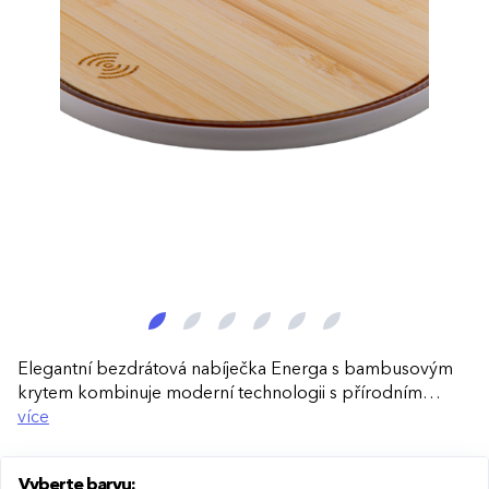
Elegantní bezdrátová nabíječka Energa s bambusovým
krytem kombinuje moderní technologii s přírodním
designem. Nabízí pohodlné nabíjení bez kabelů a skvěle
více
doplní váš pracovní stůl i domácnost.
Vyberte barvu: