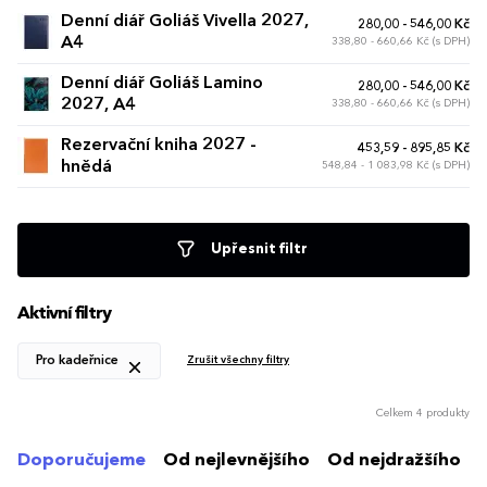
Denní diář Goliáš Vivella 2027,
280,00 - 546,00 Kč
A4
338,80 - 660,66 Kč (s DPH)
Denní diář Goliáš Lamino
280,00 - 546,00 Kč
2027, A4
338,80 - 660,66 Kč (s DPH)
Rezervační kniha 2027 -
453,59 - 895,85 Kč
hnědá
548,84 - 1 083,98 Kč (s DPH)
Upřesnit filtr
Aktivní filtry
Pro kadeřnice
Zrušit všechny filtry
Celkem 4 produkty
Doporučujeme
Od nejlevnějšího
Od nejdražšího