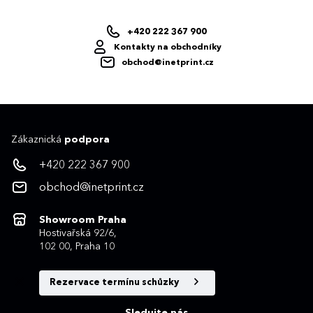
+420 222 367 900
Kontakty na obchodníky
obchod@inetprint.cz
Zákaznická
podpora
+420 222 367 900
obchod@inetprint.cz
Showroom Praha
Hostivařská 92/6,
102 00, Praha 10
Rezervace termínu schůzky
Sledujte nás