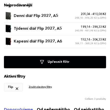
Nejprodávanější
205,04 - 410,08 Kč
Denní diář Flip 2027, A5
248,10 - 496,20 Kč (s DPH)
199,16 - 398,33 Kč
Týdenní diář Flip 2027, A5
240,98 - 481,98 Kč (s DPH)
152,16 - 304,33 Kč
Kapesní diář Flip 2027, A6
184,11 - 368,24 Kč (s DPH)
Upřesnit filtr
Aktivní filtry
Flip
Zrušit všechny filtry
Celkem 3 produkty
Doporučujeme
Od nejlevnějšího
Od nejdražšího