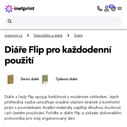
0
Inetprint.cz
Kalendáře a diáře
Diáře
Diáře Flip pro každodenní
použití
Denní diáře
Týdenní diáře
Diáře z řady Flip spojují funkčnost s moderním vzhledem. Jejich
přehledná vazba umožňuje snadné otáčení stránek a komfortní
práci s poznámkami. Kvalitní materiály zajišťují dlouhou životnost
i při častém používání. Pořiďte si diáře Flip a získejte dokonalého
pomocníka pro svůj organizovaný den.