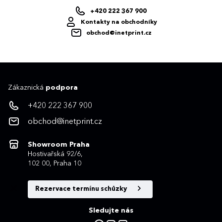
+420 222 367 900
Kontakty na obchodníky
obchod@inetprint.cz
Zákaznická
podpora
+420 222 367 900
obchod@inetprint.cz
Showroom Praha
Hostivařská 92/6,
102 00, Praha 10
Rezervace termínu schůzky
Sledujte nás