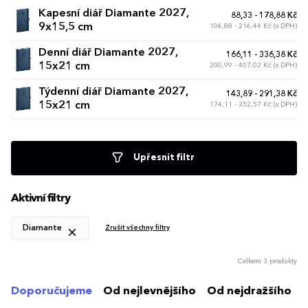
Kapesní diář Diamante 2027,
88,33 - 178,88 Kč
9x15,5 cm
106,88 - 216,44 Kč (s DPH)
Denní diář Diamante 2027,
166,11 - 336,38 Kč
15x21 cm
200,99 - 407,02 Kč (s DPH)
Týdenní diář Diamante 2027,
143,89 - 291,38 Kč
15x21 cm
174,11 - 352,57 Kč (s DPH)
Upřesnit filtr
Aktivní filtry
Diamante
Zrušit všechny filtry
Celkem 3 produkty
Doporučujeme
Od nejlevnějšího
Od nejdražšího