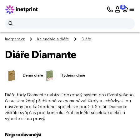
0
Inetprint.cz
Kalendáře a diáře
Diáře
Diáře Diamante
Denní diáře
Týdenní diáře
Diáře řady Diamante nabízejí dokonalý systém pro řízení vašeho
času. Umožňují přehledně zaznamenávat úkoly a schůzky. Jsou
navrženy pro každodenní spolehlivé použití. S diáři Diamante
získáte svůj čas pod kontrolu. Prohlédněte si celou kolekci a
vyberte si ten pravý.
Nejprodávanější