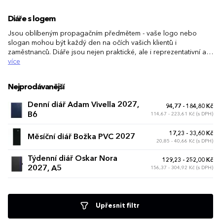
Diáře s logem
Jsou oblíbeným propagačním předmětem - vaše logo nebo
slogan mohou být každý den na očích vašich klientů i
zaměstnanců. Diáře jsou nejen praktické, ale i reprezentativní a
stylové, mohou skvěle sloužit i jako dárek pro vaše obchodní
více
partnery nebo součást uvítacího balíčku pro nové zaměstnance.
Nejprodávanější
Denní diář Adam Vivella 2027,
94,77 - 184,80 Kč
B6
114,67 - 223,61 Kč (s DPH)
17,23 - 33,60 Kč
Měsíční diář Božka PVC 2027
20,85 - 40,66 Kč (s DPH)
Týdenní diář Oskar Nora
129,23 - 252,00 Kč
2027, A5
156,37 - 304,92 Kč (s DPH)
Upřesnit filtr