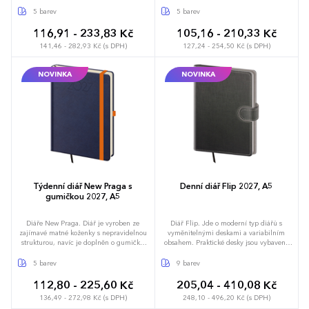
pro uzavření v kontrastní barvě. Vzhledem
materiálu umožňuje dosáhnout
ke struktuře materiálu je vhodná pro
perfektních výsledků při sleporažbě bez
5 barev
5 barev
sleporažbu bez fólie, nedoporučujeme
fólie. Diář obsahuje: osobní údaje,
však razit drobné texty, které mohou při
plánovač dovolené (měsíční přehled),
116,91 - 233,83 Kč
105,16 - 210,33 Kč
ražbě zaniknout. Diář obsahuje: osobní
plánovací kalendář, telefonní předvolby,
141,46 - 282,93 Kč (s DPH)
127,24 - 254,50 Kč (s DPH)
údaje, plánovač dovolené (měsíční
státní svátky České a Slovenské republiky,
přehled), plánovací kalendář, telefonní
mezinárodní svátky, roční výhled, denní
předvolby, státní svátky České a Slovenské
layout, adresář, mapa Evropy a České a
NOVINKA
NOVINKA
republiky, mezinárodní svátky, roční
Slovenské republiky
výhled, denní layout, adresář, mapa
Evropy a České a Slovenské republiky
Týdenní diář New Praga s
Denní diář Flip 2027, A5
gumičkou 2027, A5
Diáře New Praga. Diář je vyroben ze
Diář Flip. Jde o moderní typ diářů s
zajímavé matné koženky s nepravidelnou
vyměnitelnými deskami a variabilním
strukturou, navíc je doplněn o gumičku
obsahem. Praktické desky jsou vybaveny
pro uzavření v kontrastní barvě. Vzhledem
poutkem na tužku, magnetickou uzavírací
ke struktuře materiálu je vhodná pro
klopou a jejich okraj zdobí obšití nití.
5 barev
9 barev
sleporažbu bez fólie, nedoporučujeme
Desky je možno použít opakovaně pro
však razit drobné texty, které mohou při
zápisníky i diáře, proto neobsahují ražbu
112,80 - 225,60 Kč
205,04 - 410,08 Kč
ražbě zaniknout. Diář obsahuje: osobní
letopočtu. Kvalitní koženka umožňuje
136,49 - 272,98 Kč (s DPH)
248,10 - 496,20 Kč (s DPH)
údaje, plánovač dovolené (měsíční
dosáhnout vynikajících výsledků