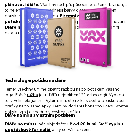
plánovací diáře
. Všechny rádi přizpůsobíme vašemu brandu, a
to nejen výběrem nejvhodnější barvy diáře, ale i samotným
potiskem nebo ražbou loga.
Firemní diáře s vlastním
potiskem
jsou skvělým pomocníkem pro pravidelné plánování.
Diáře na míru
vám navíc umožní integrovat důležitá firemní
data a události přímo do designu.
Technologie potisku na diáře
Téměř všechny umíme opatřit ražbou nebo potiskem vašeho
loga. Právě
ražba
je u diářů nejoblíbenější technologií. Vypadá
totiž velmi elegantně. Vybírat můžete i z klasického potisku vaší
grafiky nebo samolepky. Termíny dodání i konečnou cenu včetně
potisku zjistíte snadno v chytrém košíku.
Diáře na míru s vlastním potiskem
Diáře na míru
u nás objednáte už
od 20 kusů
. Stačí
vyplnit
poptávkový formulář
a my se Vám ozveme.