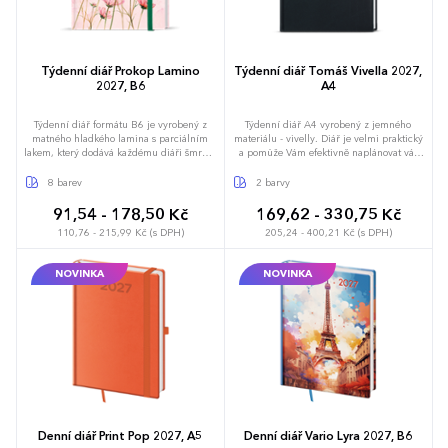
Týdenní diář Prokop Lamino
Týdenní diář Tomáš Vivella 2027,
2027, B6
A4
Týdenní diář formátu B6 je vyrobený z
Týdenní diář A4 vyrobený z jemného
matného hladkého lamina s parciálním
materiálu - vivelly. Diář je velmi praktický
lakem, který dodává každému diáři šmrnc.
a pomůže Vám efektivně naplánovat váš
Jedná se nejen o skvělý doplněk, ale také
týden.
si budete moci efektivněji plánovat váš
8 barev
2 barvy
čas. Navíc se tento oblíbený formát
pohodlně vejde do každé tašky či kabelky.
91,54 - 178,50 Kč
169,62 - 330,75 Kč
110,76 - 215,99 Kč (s DPH)
205,24 - 400,21 Kč (s DPH)
NOVINKA
NOVINKA
Denní diář Print Pop 2027, A5
Denní diář Vario Lyra 2027, B6