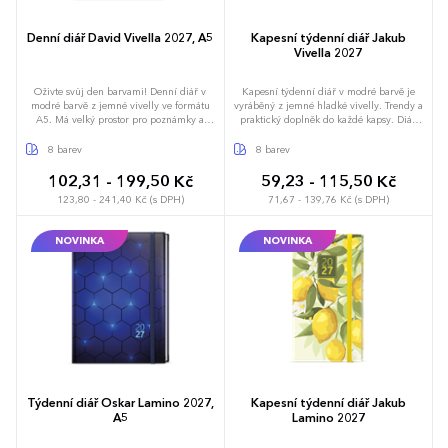
Denní diář David Vivella 2027, A5
Kapesní týdenní diář Jakub
Vivella 2027
Oživte svůj den barvami! Denní diář v
Kapesní týdenní diář v modré barvě je
modré barvě z jemné vivelly ve formátu
vyráběný z jemné hladké vivelly. Trendy a
A5. Má velký prostor pro poznámky a
praktický doplněk do každé kapsy. Diář
plánování.
má velký prostor pro poznámky a
plánování.
8 barev
8 barev
102,31 - 199,50 Kč
59,23 - 115,50 Kč
123,80 - 241,40 Kč (s DPH)
71,67 - 139,76 Kč (s DPH)
NOVINKA
NOVINKA
Týdenní diář Oskar Lamino 2027,
Kapesní týdenní diář Jakub
A5
Lamino 2027