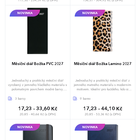
117,30 - 234,59 Kč (s DPH)
156,37 - 304,92 Kč (s DPH)
předvolby, státní svátky České a Slovenské
republiky, mezinárodní svátky, roční
výhled, denní layout, adresář, mapa
NOVINKA
NOVINKA
Evropy a České a Slovenské republiky
Měsíční diář Božka PVC 2027
Měsíční diář Božka Lamino 2027
Jednoduchý a praktický měsíční diář
Jednoduchý a praktický měsíční diář z
vyrobený z jemného hladkého materiálu s
jemného matného materiálu s moderním
polomatným povrchem modré barvy.
motivem. Ideální pro každého, kdo si
Ideální pro každého, kdo si oblíbil měkkou
oblíbil měkkou šitou vazbu.
šitou vazbu.
3 barvy
9 barev
17,23 - 33,60 Kč
17,23 - 44,10 Kč
20,85 - 40,66 Kč (s DPH)
20,85 - 53,36 Kč (s DPH)
NOVINKA
NOVINKA