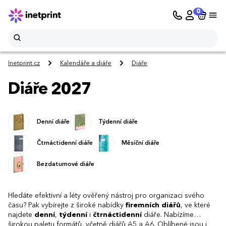
0
Inetprint.cz
Kalendáře a diáře
Diáře
Diáře 2027
Denní diáře
Týdenní diáře
Čtrnáctidenní diáře
Měsíční diáře
Bezdatumové diáře
Hledáte efektivní a léty ověřený nástroj pro organizaci svého
času? Pak vybírejte z široké nabídky
firemních diářů
, ve které
najdete
denní
,
týdenní
i
čtrnáctidenní
diáře. Nabízíme
širokou paletu formátů, včetně diářů A5 a A6. Oblíbené jsou i