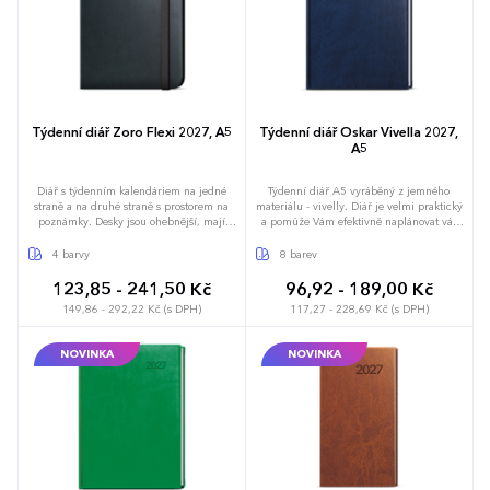
Týdenní diář Zoro Flexi 2027, A5
Týdenní diář Oskar Vivella 2027,
A5
Diář s týdenním kalendáriem na jedné
Týdenní diář A5 vyráběný z jemného
straně a na druhé straně s prostorem na
materiálu - vivelly. Diář je velmi praktický
poznámky. Desky jsou ohebnější, mají
a pomůže Vám efektivně naplánovat váš
moderní ražbu, kulaté rohy a gumičku.
týden.
4 barvy
8 barev
123,85 - 241,50 Kč
96,92 - 189,00 Kč
149,86 - 292,22 Kč (s DPH)
117,27 - 228,69 Kč (s DPH)
NOVINKA
NOVINKA