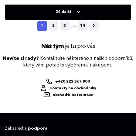
přehled), plánovací kalendář, telefonní
sleporažby bez fólie. Diář obsahuje: osobní
předvolby, státní svátky České a Slovenské
údaje, plánovač dovolené (měsíční
republiky, mezinárodní svátky, roční
přehled), plánovací kalendář, telefonní
24 další
výhled, týdenní layout, adresář, mapa
předvolby, státní svátky České a Slovenské
Evropy a České a Slovenské republiky
republiky, mezinárodní svátky, roční
výhled, denní layout, adresář, mapa
…
1
2
3
14
Evropy a České a Slovenské republiky Do
diáře FLIP lze přidat poznámkový blok.
Stačí si vybrat jednu z náhradních náplní,
kterou lze jednoduše do desek doplnit. S
oblíbenými deskami FLIP se uživatel
Náš tým
je tu pro vás
nemusí loučit ani v příštím roce.
Připravíme opět náhradní náplně pro
denní a týdenní diáře.
Nevíte si rady?
Kontaktujte některého z našich odborníků,
který vám poradí s výběrem a nákupem.
+420 222 367 900
Kontakty na obchodníky
obchod@inetprint.cz
Zákaznická
podpora