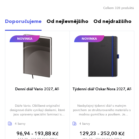
Celkem 328 produktů
Doporučujeme
Od nejlevnějšího
Od nejdražšího
NOVINKA
NOVINKA
Denní diář Vario 2027, A5
Týdenní diář Oskar Nora 2027, A5
Diáře Vario. Oblíbené originální
Neobyčejný týdenní diář s matným
designové diáře vynikají deskami, které
povrchem ze strukturovaného materiálu s
jsou upraveny speciální laminací s
modrou gumičkou a poutkem. Je
hedvábným efektem, díky které jsou velmi
vyráběný ve formátu A5, má velký prostor
příjemné na dotek. Doporučujeme
pro poznámky a plánování.
4 barvy
4 barvy
tamponový tisk. Diář obsahuje: osobní
údaje, plánovač dovolené (měsíční
96,94 - 193,88 Kč
129,23 - 252,00 Kč
přehled), plánovací kalendář, telefonní