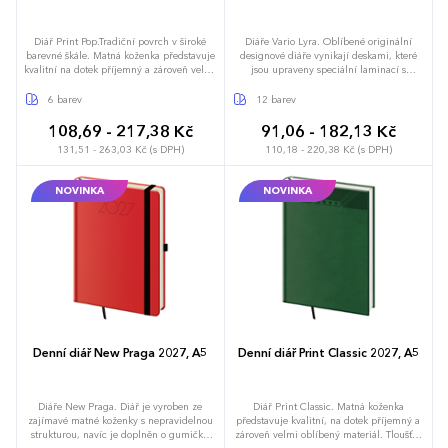
Diář Print Pop.Tradiční povrch v široké
Diáře Vario Lyra. Oblíbené originální
barevné škále. Matná koženka představuje
designové diáře vynikají deskami, které
kvalitní na dotek příjemný a zároveň velmi
jsou upraveny speciální laminací s
oblíbený materiál pro individualizaci
hedvábným efektem, díky které jsou velmi
ražbou. Uživatelský komfort zvyšují detaily
příjemné na dotek. Doporučujeme
6 barev
12 barev
jako kulaté rohy, poutko na tužku nebo
tamponový tisk. Diář obsahuje: osobní
praktická gumička. Povrchový materiál
údaje, plánovač dovolené (měsíční
108,69 - 217,38 Kč
91,06 - 182,13 Kč
umožňuje dosáhnout perfektních výsledků
přehled), plánovací kalendář, mezinárodní
131,51 - 263,03 Kč (s DPH)
110,18 - 220,38 Kč (s DPH)
při sleporažbě. Diář obsahuje: osobní
svátky, roční výhled, denní layout, adresář
údaje, plánovač dovolené (měsíční
přehled), plánovací kalendář, telefonní
NOVINKA
NOVINKA
předvolby, státní svátky České a Slovenské
republiky, mezinárodní svátky, roční
výhled, denní layout, adresář, mapa
Evropy a České a Slovenské republiky
Denní diář New Praga 2027, A5
Denní diář Print Classic 2027, A5
Diáře New Praga. Diář je vyroben ze
Diář Print Classic. Matná koženka
zajímavé matné koženky s nepravidelnou
představuje kvalitní, na dotek příjemný a
strukturou, navíc je doplněn o gumičku
zároveň velmi oblíbený materiál. Tloušťka