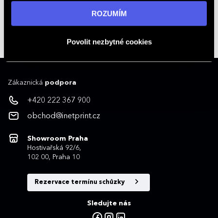
+420 222 367 900
informací navštivte naši stránku
zásadách ochrany
ROZUMÍM
Kontakty na obchodníky
osobních údajů
.
obchod@inetprint.cz
Povolit nezbytné cookies
Zákaznická
podpora
+420 222 367 900
obchod@inetprint.cz
Showroom Praha
Hostivařská 92/6,
102 00, Praha 10
Rezervace termínu schůzky
Sledujte nás