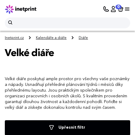
0
Inetprint.cz
Kalendáře a diáře
Diáře
Velké diáře
Velké diáře poskytují ample prostor pro všechny vaše poznámky
a nápady. Usnadňují přehledné plánování týdnů i měsíců díky
přehlednému layoutu. Jsou praktickým společníkem pro
organizaci pracovních i osobních úkolů. S kvalitním provedením
garantují dlouhou životnost a každodenní pohodlí. Pořiďte si
velký diář a získejte dokonalou kontrolu nad svým časem.
Upřesnit filtr