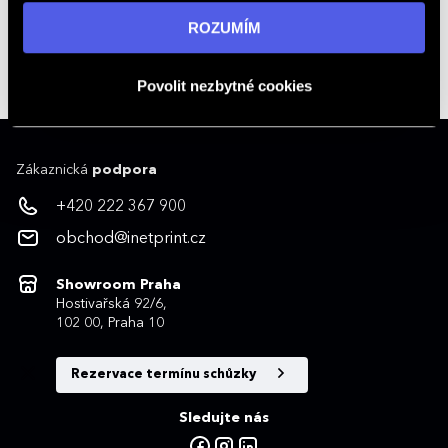
+420 222 367 900
informací navštivte naši stránku
zásadách ochrany
ROZUMÍM
Kontakty na obchodníky
osobních údajů
.
obchod@inetprint.cz
Povolit nezbytné cookies
Zákaznická
podpora
+420 222 367 900
obchod@inetprint.cz
Showroom Praha
Hostivařská 92/6,
102 00, Praha 10
Rezervace termínu schůzky
Sledujte nás