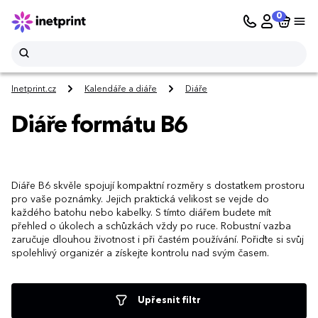
0
Inetprint.cz
Kalendáře a diáře
Diáře
Diáře formátu B6
Diáře B6 skvěle spojují kompaktní rozměry s dostatkem prostoru
pro vaše poznámky. Jejich praktická velikost se vejde do
každého batohu nebo kabelky. S tímto diářem budete mít
přehled o úkolech a schůzkách vždy po ruce. Robustní vazba
zaručuje dlouhou životnost i při častém používání. Pořiďte si svůj
spolehlivý organizér a získejte kontrolu nad svým časem.
Upřesnit filtr