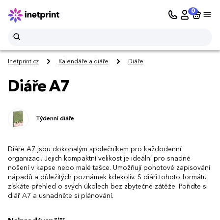
0
Inetprint.cz
Kalendáře a diáře
Diáře
Diáře A7
Týdenní diáře
Diáře A7 jsou dokonalým společníkem pro každodenní
organizaci. Jejich kompaktní velikost je ideální pro snadné
nošení v kapse nebo malé tašce. Umožňují pohotové zapisování
nápadů a důležitých poznámek kdekoliv. S diáři tohoto formátu
získáte přehled o svých úkolech bez zbytečné zátěže. Pořiďte si
diář A7 a usnadněte si plánování.