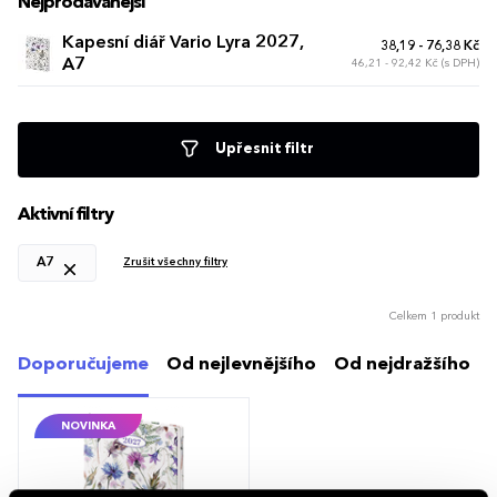
Nejprodávanější
Kapesní diář Vario Lyra 2027,
38,19 - 76,38 Kč
A7
46,21 - 92,42 Kč (s DPH)
Upřesnit filtr
Aktivní filtry
A7
Zrušit všechny filtry
Celkem 1 produkt
Doporučujeme
Od nejlevnějšího
Od nejdražšího
NOVINKA