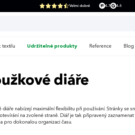
Velmi dobré
4.7
4.8
 textilu
Udržitelné produkty
Reference
Blog
užkové diáře
diáře nabízejí maximální flexibilitu při používání. Stránky se sn
tevírání na zvolené straně. Diář je tak připravený zaznamenat
 pro dokonalou organizaci času.