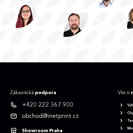
Zákaznická
podpora
Vše o
+420 222 367 900
Vý
Chy
obchod@inetprint.cz
Tec
Mož
Showroom Praha