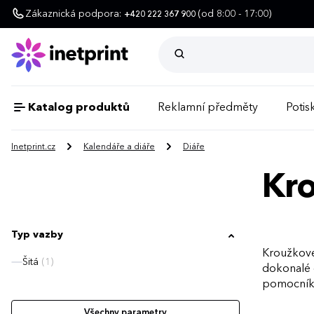
Zákaznická podpora:
(od 8:00 - 17:00)
+420 222 367 900
Katalog produktů
Reklamní předměty
Potisk
Inetprint.cz
Kalendáře a diáře
Diáře
Kro
Typ vazby
Kroužkové 
Šitá
(1)
dokonalé o
pomocníka
Všechny parametry