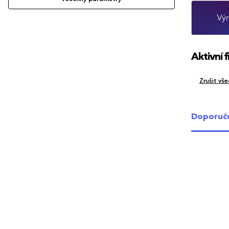
Aktivní fi
Zrušit všec
Doporuč