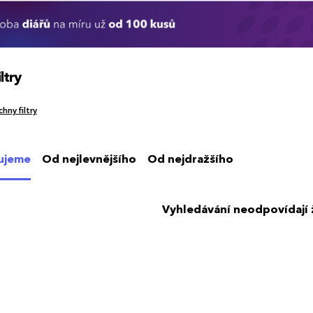
ltry
hny filtry
ujeme
Od nejlevnějšího
Od nejdražšího
Vyhledávání neodpovídají