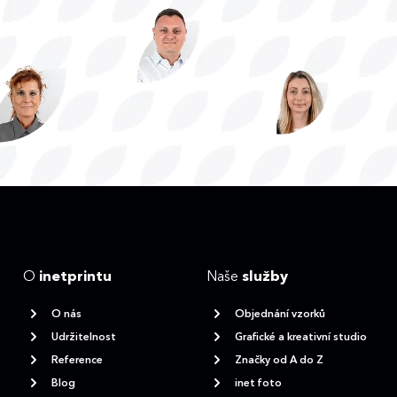
O
inetprintu
Naše
služby
O nás
Objednání vzorků
Udržitelnost
Grafické a kreativní studio
Reference
Značky od A do Z
Blog
inet foto