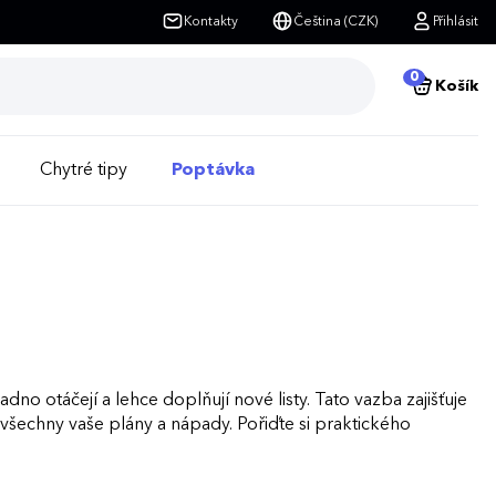
Kontakty
Čeština (CZK)
Přihlásit
0
Košík
Chytré tipy
Poptávka
adno otáčejí a lehce doplňují nové listy. Tato vazba zajišťuje
 všechny vaše plány a nápady. Pořiďte si praktického