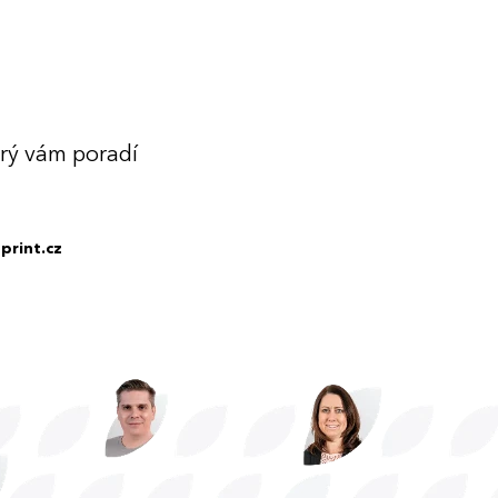
erý vám poradí
print.cz