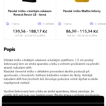
Pánské tričko s krátkým rukávem
Pánské tričko Malfini Infinity
Rimeck Resist LB - černá
1 barva
6 velikostí
1 barva
6 velikostí
130,56 - 188,17 Kč
86,30 - 115,34 Kč
157,98 - 227,69 Kč (s DPH)
104,42 - 139,56 Kč (s DPH)
S
M
L
XL
XXL
3XL
S
M
L
XL
XXL
3XL
Popis
Dětské tričko s krátkým rukávem a kulatým výstřihem, 1,5 cm pružný
žebrovaný lem ze směsi spandex u krku s vrchním prošíváním na přední
straně, tubulární střih.
Klasické červené tričko v dětském provedení skvěle poslouží při
sportování, v kroužcích i během běžného nošení do školy. Volnější
tubulární střih bez bočních švů dovoluje pokožce volně dýchat a nikde
nepříjemně netlačí.
Využívá žebrovaný lem u krku se směsí spandexu, který zaručuje, že
výstřih drží svůj tvar i po častém praní. Přední strana s vrchním prošíváním
dodává tričku upravený vzhled a vyšší pevnost.