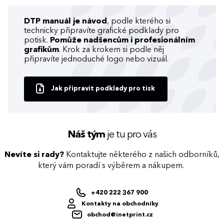
DTP manuál je návod
, podle kterého si
technicky připravíte grafické podklady pro
potisk.
Pomůže nadšencům i profesionálním
grafikům
. Krok za krokem si podle něj
připravíte jednoduché logo nebo vizuál.
Jak připravit podklady pro tisk
Náš tým
je tu pro vás
Nevíte si rady?
Kontaktujte některého z našich odborníků,
který vám poradí s výběrem a nákupem.
+420 222 367 900
Kontakty na obchodníky
obchod@inetprint.cz