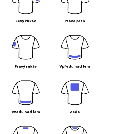
Levý rukáv
Pravé prso
Pravý rukáv
Vpředu nad lem
Vzadu nad lem
Záda