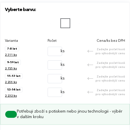
Vyberte barvu:
Varianta
Počet
Cena/ks bez DPH
7-8 let
Zadejte počet kusů
ks
pro výhodnější cenu
2 311
ks
9-10 let
Zadejte počet kusů
ks
pro výhodnější cenu
2 725
ks
11-12 let
Zadejte počet kusů
ks
pro výhodnější cenu
2 206
ks
13-14 let
Zadejte počet kusů
ks
pro výhodnější cenu
2 232
ks
Potřebuji zboží s potiskem nebo jinou technologii - výběr
v dalším kroku