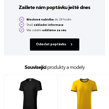
Zašlete nám poptávku
ještě dnes
Blesková nabídka
do 24 hodin
Stačí
základní informace
Vše ostatní
uděláme za vás
Odeslat poptávku
Související
produkty a modely