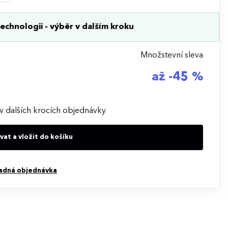
echnologii - výběr v dalším kroku
Množstevní sleva
až -45 %
v dalších krocích objednávky
at a vložit do košíku
adná objednávka