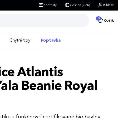
Kontakty
Čeština (CZK)
Přihlásit
0
Košík
Chytré tipy
Poptávka
ce Atlantis
ala Beanie Royal
tiku s funkčností certifikované bio bavlny.