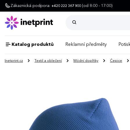
Zákaznická podpora:
(od 8:00 - 17:00)
+420 222 367 900
Katalog produktů
Reklamní předměty
Potisk
Inetprint.cz
Textil a oblečení
Módní doplňky
Čepice