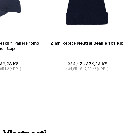
beach 5 Panel Promo
Zimní čepice Neutral Beanie 1x1 Rib
ich Cap
 89,96 Kč
384,17 - 676,88 Kč
,85 Kč (s DPH)
464,85 - 819,02 Kč (s DPH)
rzální
Univerzální