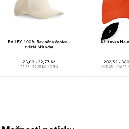
BAILEY. 100% Bavlněná čepice -
Kšiltovka Neu
světlá přírodní
23,03 - 32,77 Kč
202,52 - 360
27,87 - 39,65 Kč (s DPH)
245,05 - 436,35 K
Univerzá