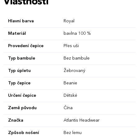
Vlastnosti
Hlavní barva
Royal
Materiál
bavlna 100 %
Provedení čepice
Přes uši
Typ bambule
Bez bambule
Typ úpletu
Žebrovaný
Typ čepice
Beanie
Určení čepice
Dětské
Země původu
Čína
Značka
Atlantis Headwear
Způsob nošení
Bez lemu