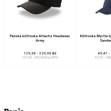
Pánská kšiltovka Atlantis Headwear
Kšiltovka Myrtle 
Army
Sandw
129,98 - 239,98 Kč
49,41 -
157,28 - 290,38 Kč (s DPH)
59,79 - 108
One Size
Unive