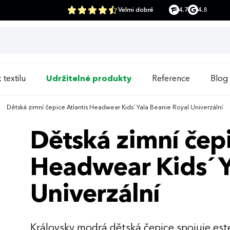
Velmi dobré
4.7
4.8
 textilu
Udržitelné produkty
Reference
Blog
Dětská zimní čepice Atlantis Headwear Kids´ Yala Beanie Royal Univerzální
Dětská zimní čepi
Headwear Kids´ Y
Univerzální
Královsky modrá dětská čepice spojuje este