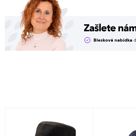
Zašlete ná
Blesková nabídka
d