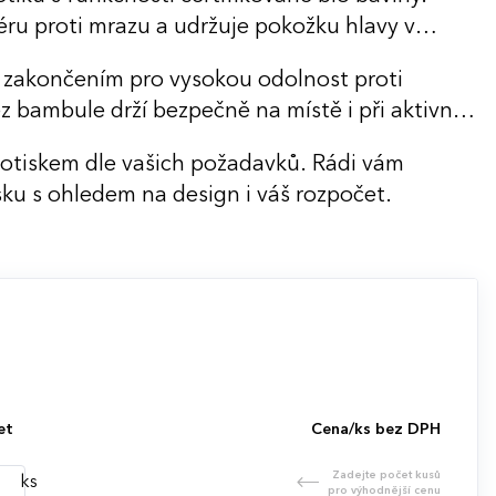
éru proti mrazu a udržuje pokožku hlavy v
 zakončením pro vysokou odolnost proti
ez bambule drží bezpečně na místě i při aktivním
potiskem dle vašich požadavků. Rádi vám
ku s ohledem na design i váš rozpočet.
et
Cena/ks bez DPH
Zadejte počet kusů
ks
pro výhodnější cenu