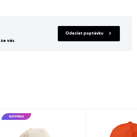
Odeslat poptávku
za vás
NOVINKA