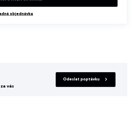
adná objednávka
Odeslat poptávku
za vás