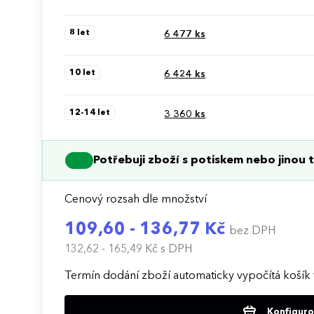
8 let
6 477
ks
10 let
6 424
ks
12-14 let
3 360
ks
Potřebuji zboží s potiskem nebo jinou t
Cenový rozsah dle množství
109,60 - 136,77 Kč
bez DPH
132,62 - 165,49 Kč
s DPH
Termín dodání zboží automaticky vypočítá košík 
Konfigurov