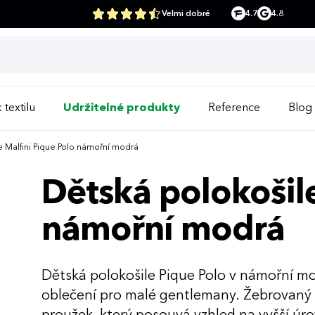
Velmi dobré
4.7
4.8
 textilu
Udržitelné produkty
Reference
Blog
e Malfini Pique Polo námořní modrá
Dětská polokošile
námořní modrá
Dětská polokošile Pique Polo v námořní m
oblečení pro malé gentlemany. Žebrovaný l