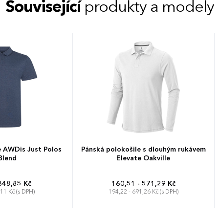
Související
produkty a modely
e AWDis Just Polos
Pánská polokošile s dlouhým rukávem
Blend
Elevate Oakville
348,85 Kč
160,51 - 571,29 Kč
,11 Kč (s DPH)
194,22 - 691,26 Kč (s DPH)
XL
XXL
XS
S
M
L
XL
XXL
3XL