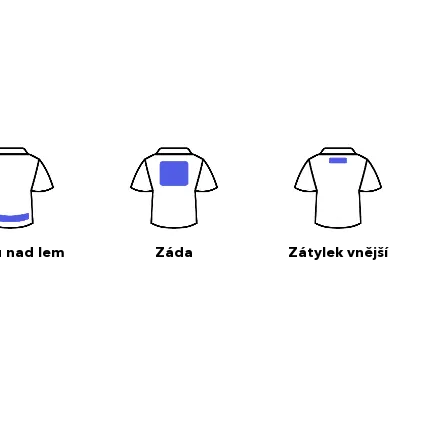
 nad lem
Záda
Zátylek vnější