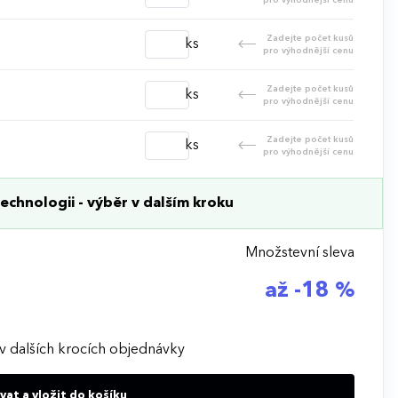
Zadejte počet kusů
ks
pro výhodnější cenu
Zadejte počet kusů
ks
pro výhodnější cenu
Zadejte počet kusů
ks
pro výhodnější cenu
echnologii - výběr v dalším kroku
Množstevní sleva
až -18 %
v dalších krocích objednávky
at a vložit do košíku