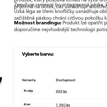
proužek, který posouvá vzhled na vyšší úr
Zpevňuje ramenní švy integrovaná páska,
příjemná na dotek, což usnadňuje soustředě
Úzká léga se třemi knoflíčky usnadňuje obl
začištěná páskou chrání citlivou pokožku 
Možnost brandingu:
Produkt lze opatřit 
doporučíme nejvhodnější technologii potis
Vyberte barvu:
Varianta
Dostupnost
4 roky
889
ks
6 let
1 940
ks