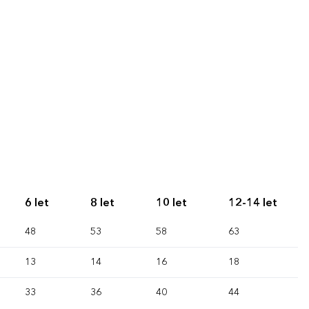
6 let
8 let
10 let
12-14 let
48
53
58
63
13
14
16
18
33
36
40
44