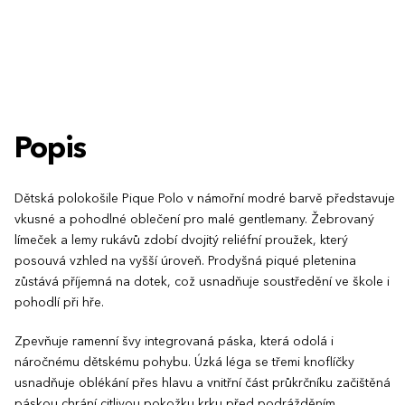
5XL
Popis
Dětská polokošile Pique Polo v námořní modré barvě představuje
vkusné a pohodlné oblečení pro malé gentlemany. Žebrovaný
límeček a lemy rukávů zdobí dvojitý reliéfní proužek, který
posouvá vzhled na vyšší úroveň. Prodyšná piqué pletenina
zůstává příjemná na dotek, což usnadňuje soustředění ve škole i
pohodlí při hře.
Zpevňuje ramenní švy integrovaná páska, která odolá i
náročnému dětskému pohybu. Úzká léga se třemi knoflíčky
usnadňuje oblékání přes hlavu a vnitřní část průkrčníku začištěná
páskou chrání citlivou pokožku krku před podrážděním.