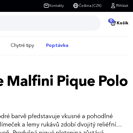
Kontakty
Čeština (CZK)
Přihlásit
0
Košík
Chytré tipy
Poptávka
 Malfini Pique Polo
odré barvě představuje vkusné a pohodlné
ímeček a lemy rukávů zdobí dvojitý reliéfní