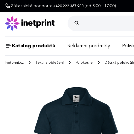
Zákaznická podpora:
(od 8:00 - 17:00)
+420 222 367 900
Katalog produktů
Reklamní předměty
Potisk
Inetprint.cz
Textil a oblečení
Polokošile
Dětská polokošil