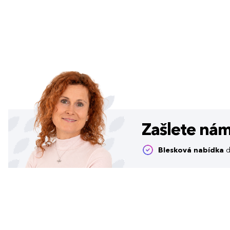
Zašlete ná
Blesková nabídka
d