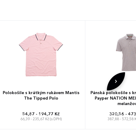
Polokošile s krátkým rukávem Mantis
Pánská polokošile s 
The Tipped Polo
Payper NATION ME
melanžov
54,87 - 194,77 Kč
320,56 - 473
66,39 - 235,67 Kč (s DPH)
387,88 - 572,58 K
S
M
L
XL
XXL
S
M
L
XL
XX