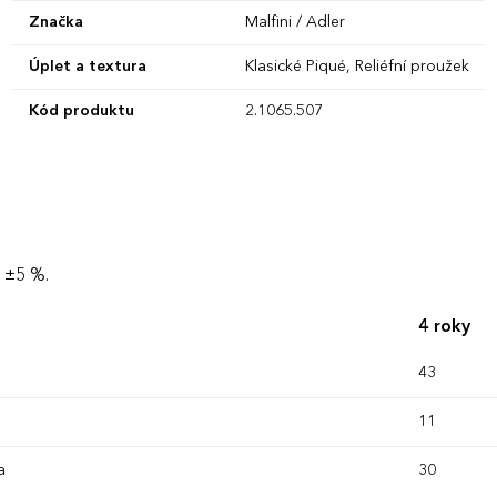
Značka
Malfini / Adler
Úplet a textura
Klasické Piqué, Reliéfní proužek
Kód produktu
2.1065.507
 ±5 %.
4 roky
43
11
a
30