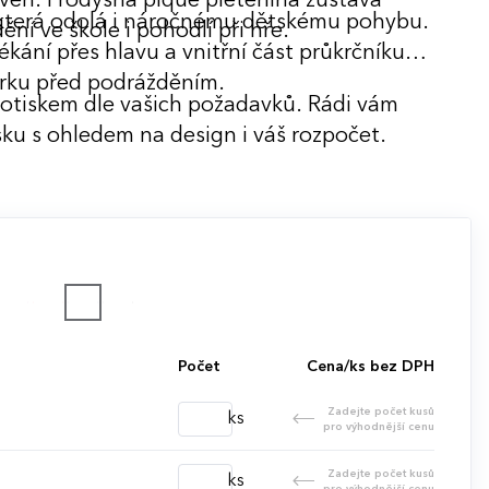
oveň. Prodyšná piqué pletenina zůstává
 která odolá i náročnému dětskému pohybu.
ní ve škole i pohodlí při hře.
ékání přes hlavu a vnitřní část průkrčníku
krku před podrážděním.
potiskem dle vašich požadavků. Rádi vám
ku s ohledem na design i váš rozpočet.
Počet
Cena/ks bez DPH
Zadejte počet kusů
ks
pro výhodnější cenu
Zadejte počet kusů
ks
pro výhodnější cenu