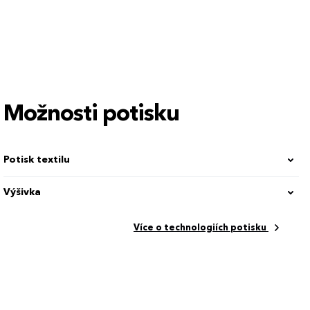
5XL
Možnosti potisku
Potisk textilu
Výšivka
Více o technologiích potisku