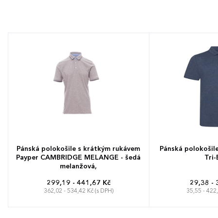
Pánská polokošile s krátkým rukávem
Pánská polokošil
Payper CAMBRIDGE MELANGE - šedá
Tri-
melanžová,
299,19 - 441,67 Kč
29,38 - 
362,02 - 534,42 Kč (s DPH)
35,55 - 422
S
M
L
XL
XXL
3XL
4XL
S
M
L