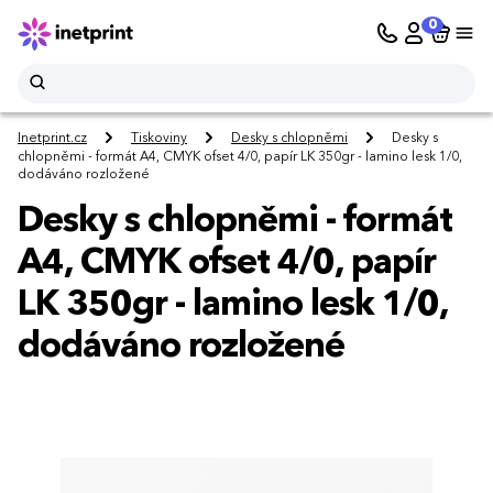
0
Inetprint.cz
Tiskoviny
Desky s chlopněmi
Desky s
chlopněmi - formát A4, CMYK ofset 4/0, papír LK 350gr - lamino lesk 1/0,
dodáváno rozložené
Desky s chlopněmi - formát
A4, CMYK ofset 4/0, papír
LK 350gr - lamino lesk 1/0,
dodáváno rozložené