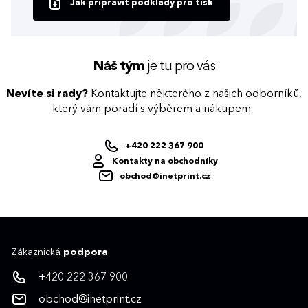
Jak připravit podklady pro tisk
Náš tým
je tu pro vás
Nevíte si rady?
Kontaktujte některého z našich odborníků,
který vám poradí s výběrem a nákupem.
+420 222 367 900
Kontakty na obchodníky
obchod@inetprint.cz
Zákaznická
podpora
+420 222 367 900
obchod@inetprint.cz