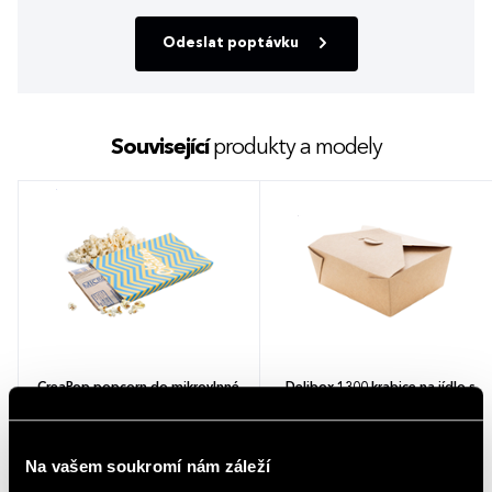
Odeslat poptávku
Související
produkty a modely
CreaPop popcorn do mikrovlnné
Delibox 1300 krabice na jídlo s
trouby Bílá
sebou Přírodní
Na vašem soukromí nám záleží
49,31 - 68,48 Kč
6,00 - 8,54 Kč