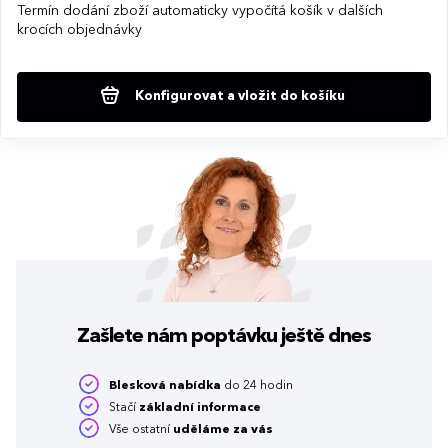
Termín dodání zboží automaticky vypočítá košík v dalších
krocích objednávky
Konfigurovat a vložit do košíku
Zašlete nám poptávku
ještě dnes
Blesková nabídka
do 24 hodin
Stačí
základní informace
Vše ostatní
uděláme za vás