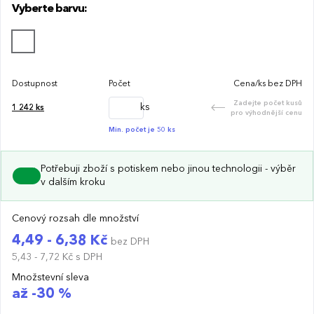
Vyberte barvu:
Dostupnost
Počet
Cena/ks bez DPH
Zadejte počet kusů
ks
1 242
ks
pro výhodnější cenu
Min. počet je 50 ks
Potřebuji zboží s potiskem nebo jinou technologii - výběr
v dalším kroku
Cenový rozsah dle množství
4,49 - 6,38 Kč
bez DPH
5,43 - 7,72 Kč
s DPH
Množstevní sleva
až -30 %