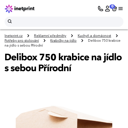
0
Inetprint.cz
Reklamní předměty
Kuchyň a domácnost
Potřeby pro stolování
Krabičky na jídlo
Delibox 750 krabice
na jídlo s sebou Přírodní
Delibox 750 krabice na jídlo
s sebou Přírodní