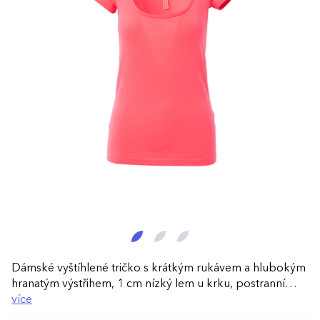
Dámské vyštíhlené tričko s krátkým rukávem a hlubokým
hranatým výstřihem, 1 cm nízký lem u krku, postranní
sešití.
více