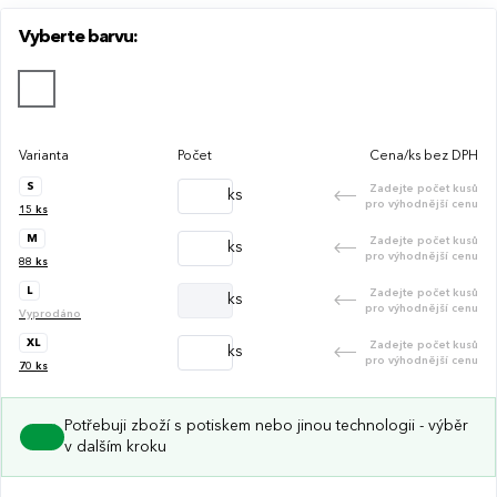
Vyberte barvu:
Varianta
Počet
Cena/ks bez DPH
S
Zadejte počet kusů
ks
pro výhodnější cenu
15
ks
M
Zadejte počet kusů
ks
pro výhodnější cenu
88
ks
L
Zadejte počet kusů
ks
pro výhodnější cenu
Vyprodáno
XL
Zadejte počet kusů
ks
pro výhodnější cenu
70
ks
Potřebuji zboží s potiskem nebo jinou technologii - výběr
v dalším kroku