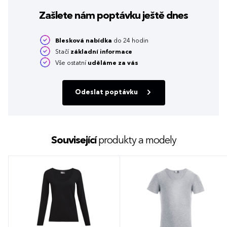
Zašlete nám poptávku
ještě dnes
Blesková nabídka
do 24 hodin
Stačí
základní informace
Vše ostatní
uděláme za vás
Odeslat poptávku
Související
produkty a modely