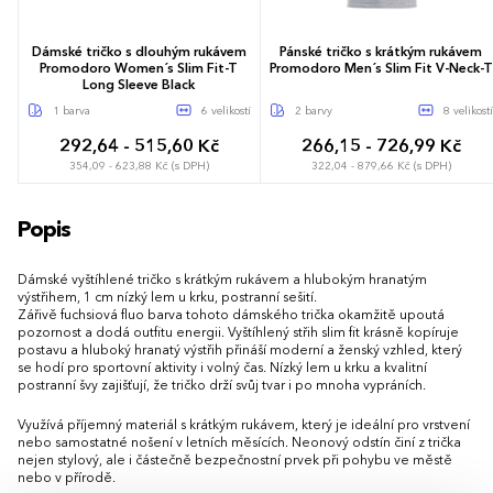
Dámské tričko s dlouhým rukávem
Pánské tričko s krátkým rukávem
Promodoro Women´s Slim Fit-T
Promodoro Men´s Slim Fit V-Neck-T
Long Sleeve Black
1 barva
6 velikostí
2 barvy
8 velikostí
292,64 - 515,60 Kč
266,15 - 726,99 Kč
354,09 - 623,88 Kč (s DPH)
322,04 - 879,66 Kč (s DPH)
XS
S
M
L
XL
XXL
S
M
L
XL
XXL
3XL
Popis
4XL
5XL
Dámské vyštíhlené tričko s krátkým rukávem a hlubokým hranatým
výstřihem, 1 cm nízký lem u krku, postranní sešití.
Zářivě fuchsiová fluo barva tohoto dámského trička okamžitě upoutá
pozornost a dodá outfitu energii. Vyštíhlený střih slim fit krásně kopíruje
postavu a hluboký hranatý výstřih přináší moderní a ženský vzhled, který
se hodí pro sportovní aktivity i volný čas. Nízký lem u krku a kvalitní
postranní švy zajišťují, že tričko drží svůj tvar i po mnoha vypráních.
Využívá příjemný materiál s krátkým rukávem, který je ideální pro vrstvení
nebo samostatné nošení v letních měsících. Neonový odstín činí z trička
nejen stylový, ale i částečně bezpečnostní prvek při pohybu ve městě
nebo v přírodě.