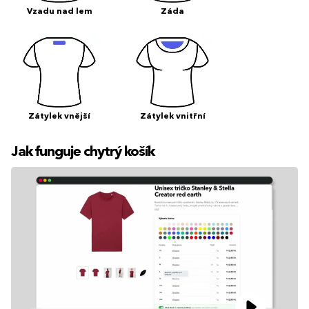
Vzadu nad lem
Záda
Zátylek vnější
Zátylek vnitřní
Jak funguje chytrý košík