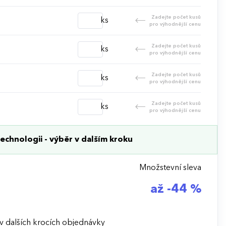
Zadejte počet kusů
ks
pro výhodnější cenu
Zadejte počet kusů
ks
pro výhodnější cenu
Zadejte počet kusů
ks
pro výhodnější cenu
Zadejte počet kusů
ks
pro výhodnější cenu
echnologii - výběr v dalším kroku
Množstevní sleva
až -44 %
v dalších krocích objednávky