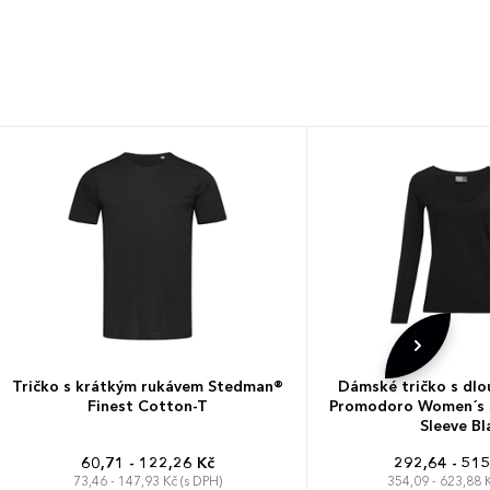
Tričko s krátkým rukávem Stedman®
Dámské tričko s dl
Finest Cotton-T
Promodoro Women´s S
Sleeve Bl
60,71 - 122,26 Kč
292,64 - 515
73,46 - 147,93 Kč (s DPH)
354,09 - 623,88 K