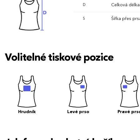
Celková délka
D
Šířka přes prs
S
Volitelné tiskové pozice
Hrudník
Levé prso
Pravé prs