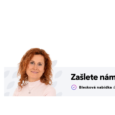
Zašlete ná
Blesková nabídka
d