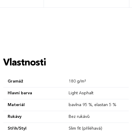
XL
XXL
3XL
2-3 roky
4-5 let
6-7 let
8-9 let
10-12 let
12-14 let
Vlastnosti
Gramáž
180 g/m²
Hlavní barva
Light Asphalt
Materiál
bavlna 95 %, elastan 5 %
Rukávy
Bez rukávů
Střih/Styl
Slim fit (přiléhavá)