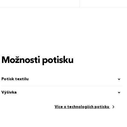
S
M
L
XL
XS
S
M
L
Možnosti potisku
Potisk textilu
Výšivka
Více o technologiích potisku