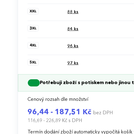
XXL
88
ks
3XL
84
ks
4XL
96
ks
5XL
97
ks
Potřebuji zboží s potiskem nebo jinou t
Cenový rozsah dle množství
96,44 - 187,51 Kč
bez DPH
116,69 - 226,89 Kč
s DPH
Termín dodání zboží automaticky vypočítá košík 