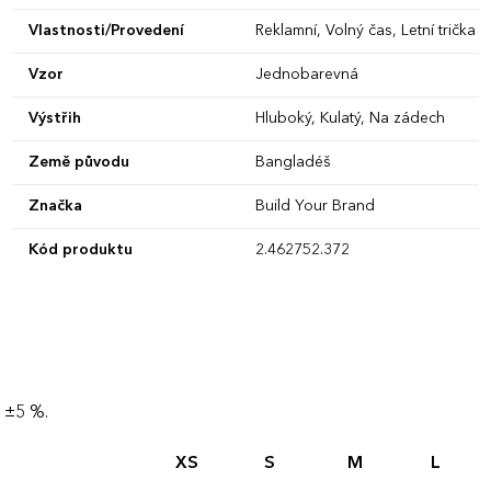
Vlastnosti/Provedení
Reklamní, Volný čas, Letní trička
Vzor
Jednobarevná
Výstřih
Hluboký, Kulatý, Na zádech
Země původu
Bangladéš
Značka
Build Your Brand
Kód produktu
2.462752.372
 ±5 %.
XS
S
M
L