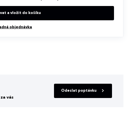
at a vložit do košíku
adná objednávka
Odeslat poptávku
za vás