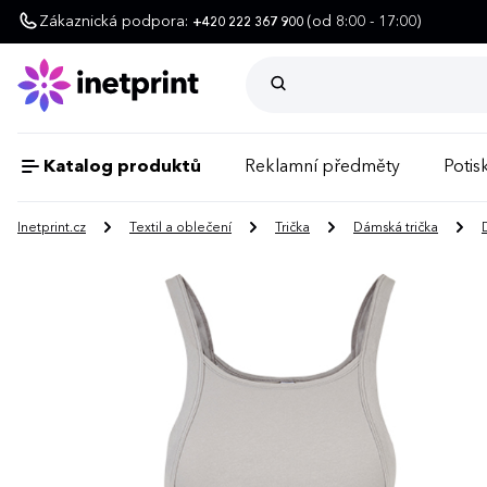
Zákaznická podpora:
(od 8:00 - 17:00)
+420 222 367 900
Katalog produktů
Reklamní předměty
Potisk
Inetprint.cz
Textil a oblečení
Trička
Dámská trička