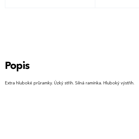
S
M
L
XL
XXL
3XL
4XL
S
M
L
5XL
Popis
Extra hluboké průramky. Úzký střih. Silná ramínka. Hluboký výstřih.