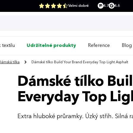
Velmi dobré
4.7
4.8
 textilu
Udržitelné produkty
Reference
Blog
Dámská tílka
Dámské tílko Build Your Brand Everyday Top Light Asphalt
Dámské tílko Bui
Everyday Top Lig
Extra hluboké průramky. Úzký střih. Silná 