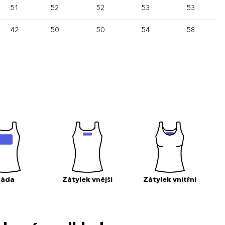
51
52
52
53
53
42
50
50
54
58
Záda
Zátylek vnější
Zátylek vnitřní