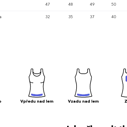
47
48
49
50
a
32
35
37
40
o
Vpředu nad lem
Vzadu nad lem