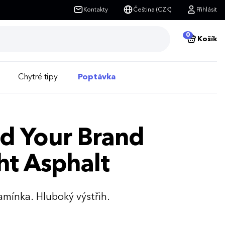
Kontakty
Čeština (CZK)
Přihlásit
0
Košík
Chytré tipy
Poptávka
ld Your Brand
ht Asphalt
ramínka. Hluboký výstřih.