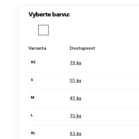
Vyberte barvu:
Varianta
Dostupnost
XS
78
ks
S
55
ks
M
45
ks
L
70
ks
XL
83
ks