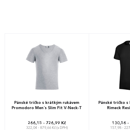
Pánské tričko s krátkým rukávem
Pánské tričko s
Promodoro Men´s Slim Fit V-Neck-T
Rimeck Resi
266,15 - 726,99 Kč
130,56 -
322,04 - 879,66 Kč (s DPH)
157,98 - 227