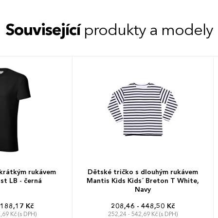
Související
produkty a modely
 krátkým rukávem
Dětské tričko s dlouhým rukávem
st LB - černá
Mantis Kids Kids´ Breton T White,
Navy
 188,17 Kč
208,46 - 448,50 Kč
,69 Kč (s DPH)
252,24 - 542,69 Kč (s DPH)