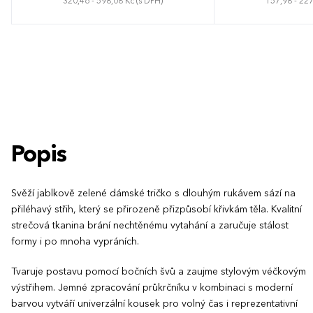
320,46 - 598,08 Kč (s DPH)
157,98 - 227
S
M
L
XL
XXL
3XL
S
M
L
Popis
Svěží jablkově zelené dámské tričko s dlouhým rukávem sází na
přiléhavý střih, který se přirozeně přizpůsobí křivkám těla. Kvalitní
strečová tkanina brání nechtěnému vytahání a zaručuje stálost
formy i po mnoha vypráních.
Tvaruje postavu pomocí bočních švů a zaujme stylovým véčkovým
výstřihem. Jemné zpracování průkrčníku v kombinaci s moderní
barvou vytváří univerzální kousek pro volný čas i reprezentativní