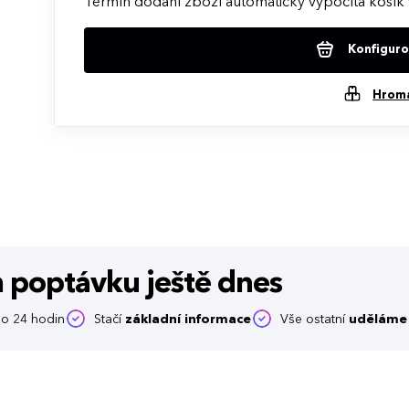
Termín dodání zboží automaticky vypočítá košík 
Konfigurov
Hrom
m poptávku
ještě dnes
o 24 hodin
Stačí
základní informace
Vše ostatní
uděláme 