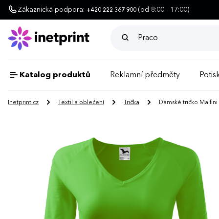
Zákaznická podpora:
(od 8:00 - 17:00)
+420 222 367 900
Katalog produktů
Reklamní předměty
Potisk
Inetprint.cz
Textil a oblečení
Trička
Dámské tričko Malfin