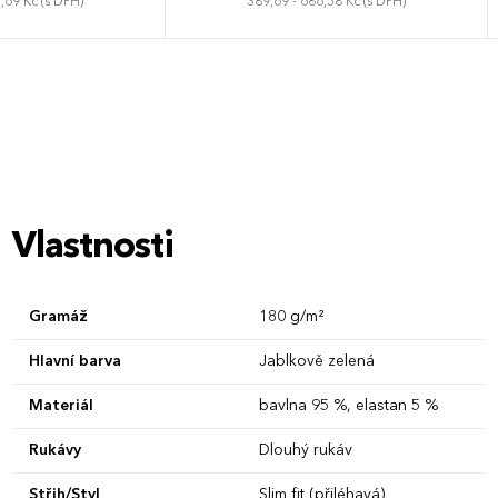
,69 Kč (s DPH)
389,69 - 686,58 Kč (s DPH)
XL
XXL
3XL
XS
S
M
L
XL
XXL
Vlastnosti
Gramáž
180 g/m²
Hlavní barva
Jablkově zelená
Materiál
bavlna 95 %, elastan 5 %
Rukávy
Dlouhý rukáv
Střih/Styl
Slim fit (přiléhavá)