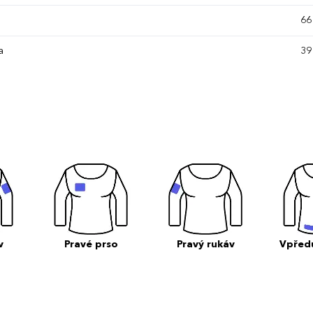
66
a
39
v
Pravé prso
Pravý rukáv
Vpřed