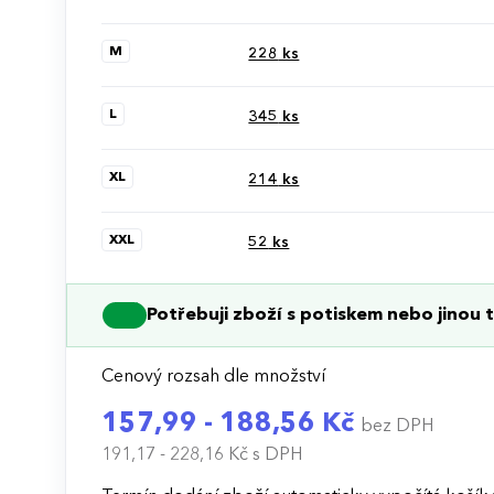
M
228
ks
L
345
ks
XL
214
ks
XXL
52
ks
Potřebuji zboží s potiskem nebo jinou t
Cenový rozsah dle množství
157,99 - 188,56 Kč
bez DPH
191,17 - 228,16 Kč
s DPH