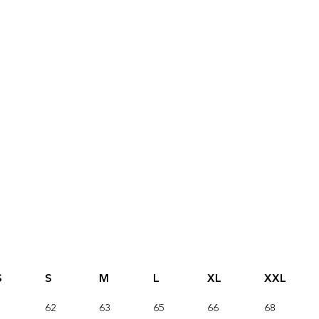
S
S
M
L
XL
XXL
62
63
65
66
68