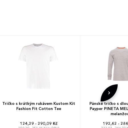
Tričko s krátkým rukávem Kustom Kit
Pánské tričko s dl
Fashion Fit Cotton Tee
Payper PINETA ME
melanžov
124,29 - 290,09 Kč
192,62 - 286