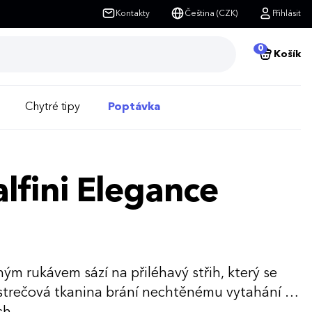
Kontakty
Čeština (CZK)
Přihlásit
0
Košík
Chytré tipy
Poptávka
lfini Elegance
hým rukávem sází na přiléhavý střih, který se
í strečová tkanina brání nechtěnému vytahání a