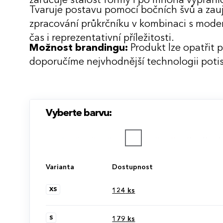
zaručuje stálost formy i po mnoha vyprání
Tvaruje postavu pomocí bočních švů a za
zpracování průkrčníku v kombinaci s moder
čas i reprezentativní příležitosti.
Možnost brandingu:
Produkt lze opatřit 
doporučíme nejvhodnější technologii potis
Vyberte barvu:
Varianta
Dostupnost
XS
124
ks
S
179
ks