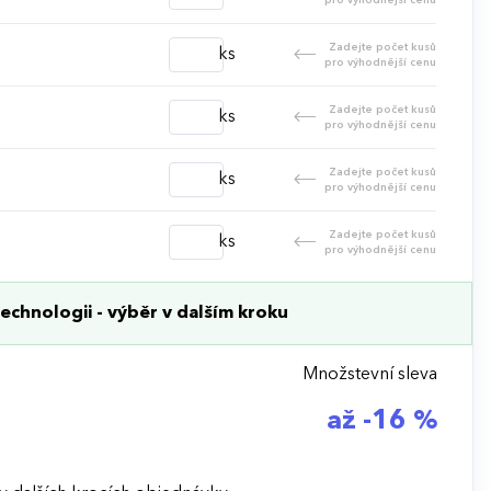
Zadejte počet kusů
ks
pro výhodnější cenu
Zadejte počet kusů
ks
pro výhodnější cenu
Zadejte počet kusů
ks
pro výhodnější cenu
Zadejte počet kusů
ks
pro výhodnější cenu
echnologii - výběr v dalším kroku
Množstevní sleva
až -16 %