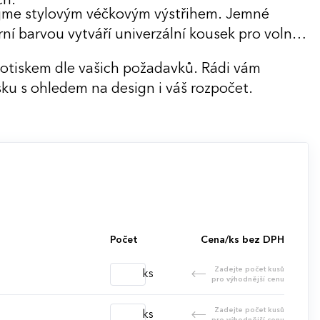
ch.
ujme stylovým véčkovým výstřihem. Jemné
ní barvou vytváří univerzální kousek pro volný
potiskem dle vašich požadavků. Rádi vám
ku s ohledem na design i váš rozpočet.
Počet
Cena/ks bez DPH
Zadejte počet kusů
ks
pro výhodnější cenu
Zadejte počet kusů
ks
pro výhodnější cenu