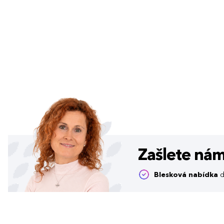
Zašlete ná
Blesková nabídka
d