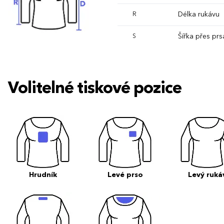
Délka rukávu
R
Šířka přes prs
S
Volitelné tiskové pozice
Hrudník
Levé prso
Levý ruká