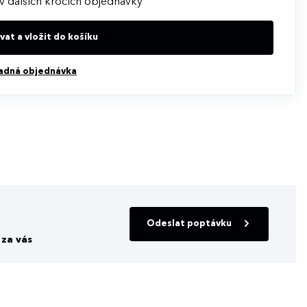
v dalších krocích objednávky
at a vložit do košíku
adná objednávka
Odeslat poptávku
za vás