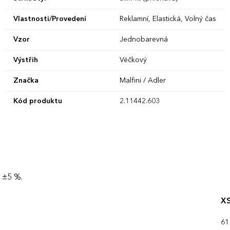
Vlastnosti/Provedení
Reklamní, Elastická, Volný čas
Vzor
Jednobarevná
Výstřih
Véčkový
Značka
Malfini / Adler
Kód produktu
2.11442.603
 ±5 %.
X
61