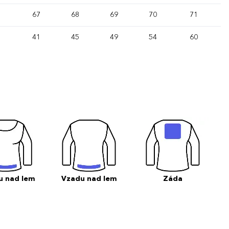
67
68
69
70
71
41
45
49
54
60
u nad lem
Vzadu nad lem
Záda