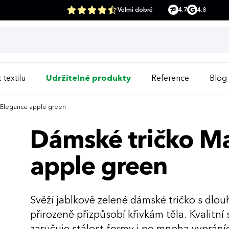
Velmi dobré
4.7
4.8
 textilu
Udržitelné produkty
Reference
Blog
i Elegance apple green
Dámské tričko Ma
apple green
Svěží jablkově zelené dámské tričko s dlou
přirozeně přizpůsobí křivkám těla. Kvalitn