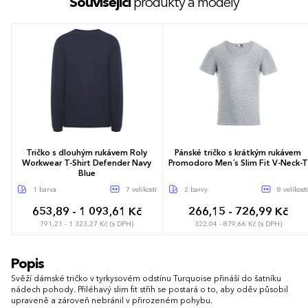
Související
produkty a modely
Tričko s dlouhým rukávem Roly
Pánské tričko s krátkým rukávem
Workwear T-Shirt Defender Navy
Promodoro Men´s Slim Fit V-Neck-T
Blue
1 barva
7 velikostí
2 barvy
8 velikostí
653,89 - 1 093,61 Kč
266,15 - 726,99 Kč
791,21 - 1 323,27 Kč (s DPH)
322,04 - 879,66 Kč (s DPH)
S
M
L
XL
XXL
3XL
S
M
L
XL
XXL
3XL
Popis
4XL
4XL
5XL
Svěží dámské tričko v tyrkysovém odstínu Turquoise přináší do šatníku
nádech pohody. Přiléhavý slim fit střih se postará o to, aby oděv působil
upraveně a zároveň nebránil v přirozeném pohybu.