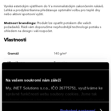
Vyniká estetickým výstřihem do V a minimalistickým zakončením rukávů.
Lehká a prodyšná tkanina představuje optimální volbu pro teplé dny
nebo aktivní sportovní vyžití.
Možnost brandingu:
Produkt lze opatřit potiskem dle vašich
požadavků. Rádi vám doporučíme nejvhodnější technologii potisku s
ohledem na design i váš rozpočet.
Vlastnosti
Gramáž
140 g/m²
Hlavní barva
Turquoise
Materiál
bavlna 100 %
Na vašem soukromí nám záleží
Rukávy
Krátký rukáv
My, iNET Solutions s.r.o., IČO 26775751, využíváme ke
Střih/Styl
Slim fit (přiléhavá)
správné funkčnosti webu soubory cookies. Jsme tak
schopni nabízet vám relevantní obsah a personalizované
Vlastnosti/Provedení
Reklamní, Volný čas
nabídky nejen na webu, ale i na sociálních sítích a
Vzor
Jednobarevná
Podrobné nastavení