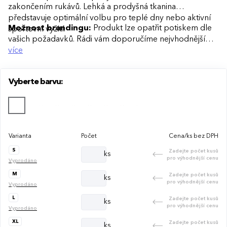
zakončením rukávů. Lehká a prodyšná tkanina
představuje optimální volbu pro teplé dny nebo aktivní
Možnost brandingu:
Produkt lze opatřit potiskem dle
sportovní vyžití.
vašich požadavků. Rádi vám doporučíme nejvhodnější
technologii potisku s ohledem na design i váš rozpočet.
více
Vyberte barvu:
Varianta
Počet
Cena/ks bez DPH
S
Zadejte počet kusů
ks
pro výhodnější cenu
Vyprodáno
M
Zadejte počet kusů
ks
pro výhodnější cenu
Vyprodáno
L
Zadejte počet kusů
ks
pro výhodnější cenu
Vyprodáno
XL
Zadejte počet kusů
ks