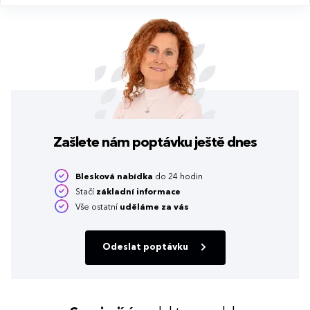
Zašlete nám poptávku
ještě dnes
Blesková nabídka
do 24 hodin
Stačí
základní informace
Vše ostatní
uděláme za vás
Odeslat poptávku