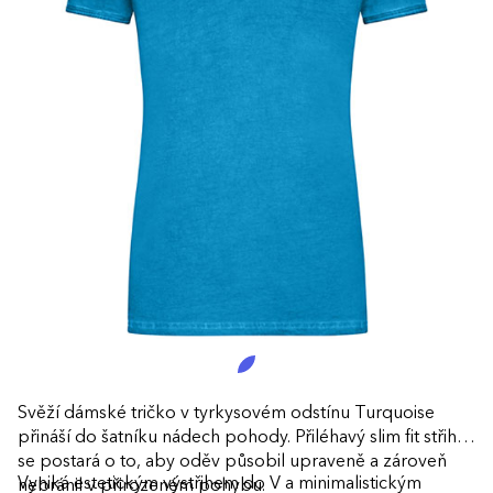
Svěží dámské tričko v tyrkysovém odstínu Turquoise
přináší do šatníku nádech pohody. Přiléhavý slim fit střih
se postará o to, aby oděv působil upraveně a zároveň
Vyniká estetickým výstřihem do V a minimalistickým
nebránil v přirozeném pohybu.