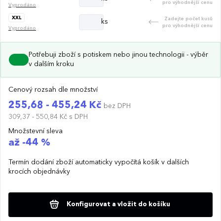
pro výhodnější cenu
Vyprodáno
XXL
Zadejte počet kusů
ks
pro výhodnější cenu
Vyprodáno
Potřebuji zboží s potiskem nebo jinou technologii - výběr
v dalším kroku
Cenový rozsah dle množství
255,68 - 455,24 Kč
bez DPH
309,37 - 550,84 Kč
s DPH
Množstevní sleva
až -44 %
Termín dodání zboží automaticky vypočítá košík v dalších
krocích objednávky
Konfigurovat a vložit do košíku