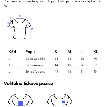
Rozměry jsou uvedeny v cm. U produktu je možná odchylka ±5
%.
Kód
Popis
S
M
L
XL
Celková délka
64
66
68
70
D
Délka rukávu
14
15
16
17
R
Šířka přes prsa
45
48
51
55
S
Volitelné tiskové pozice