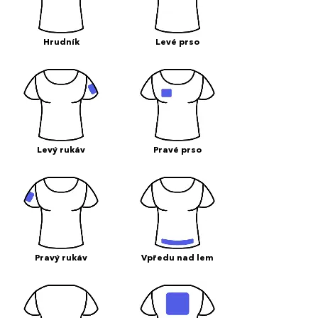
Hrudník
Levé prso
Levý rukáv
Pravé prso
Pravý rukáv
Vpředu nad lem