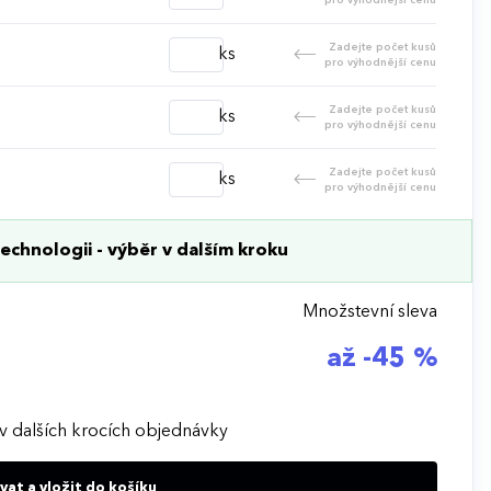
Zadejte počet kusů
ks
pro výhodnější cenu
Zadejte počet kusů
ks
pro výhodnější cenu
Zadejte počet kusů
ks
pro výhodnější cenu
echnologii - výběr v dalším kroku
Množstevní sleva
až -45 %
v dalších krocích objednávky
at a vložit do košíku