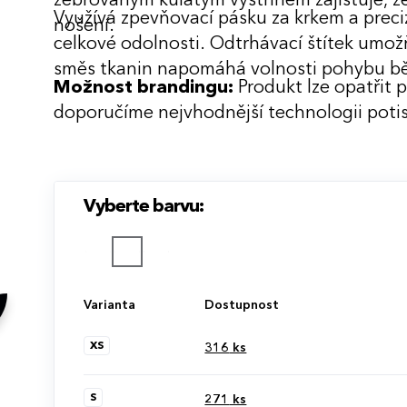
žebrovaným kulatým výstřihem zajišťuje, že 
Využívá zpevňovací pásku za krkem a preciz
nošení.
celkové odolnosti. Odtrhávací štítek umož
směs tkanin napomáhá volnosti pohybu b
Možnost brandingu:
Produkt lze opatřit 
doporučíme nejvhodnější technologii potis
Vyberte barvu:
Varianta
Dostupnost
XS
316
ks
S
271
ks