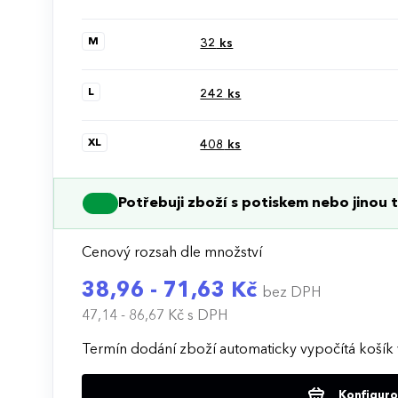
M
32
ks
L
242
ks
XL
408
ks
Potřebuji zboží s potiskem nebo jinou t
Cenový rozsah dle množství
38,96 - 71,63 Kč
bez DPH
47,14 - 86,67 Kč
s DPH
Termín dodání zboží automaticky vypočítá košík 
Konfigurov