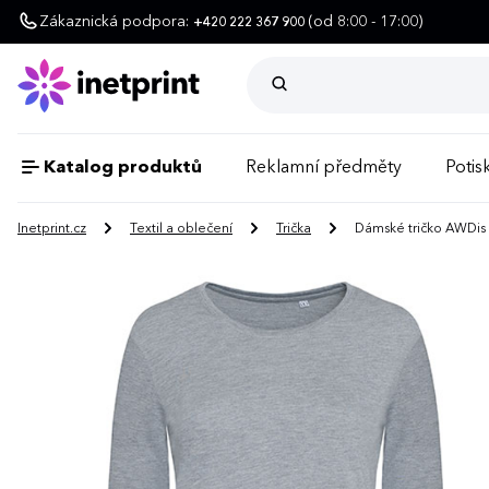
Zákaznická podpora:
(od 8:00 - 17:00)
+420 222 367 900
Katalog produktů
Reklamní předměty
Potisk
Inetprint.cz
Textil a oblečení
Trička
Dámské tričko AWDis J