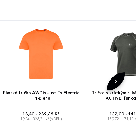
Pánské tričko AWDis Just Ts Electric
Tričko s krátkým ruk
Tri-Blend
ACTIVE, funkčn
16,40 - 269,68 Kč
132,00 - 141
19,84 - 326,31 Kč (s DPH)
159,72 - 171,13 K
S
M
L
XL
XXL
S
M
L
XL