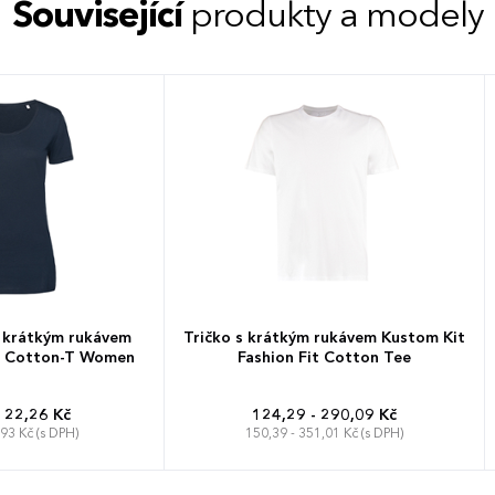
Související
produkty a modely
 krátkým rukávem
Tričko s krátkým rukávem Kustom Kit
t Cotton-T Women
Fashion Fit Cotton Tee
122,26 Kč
124,29 - 290,09 Kč
,93 Kč (s DPH)
150,39 - 351,01 Kč (s DPH)
L
XL
XS
S
M
L
XL
XXL
3XL