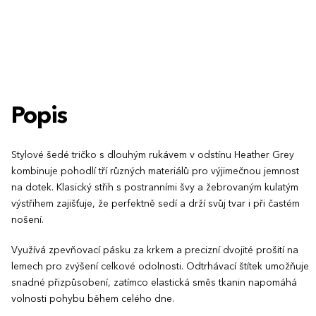
Popis
Stylové šedé tričko s dlouhým rukávem v odstínu Heather Grey
kombinuje pohodlí tří různých materiálů pro výjimečnou jemnost
na dotek. Klasický střih s postranními švy a žebrovaným kulatým
výstřihem zajišťuje, že perfektně sedí a drží svůj tvar i při častém
nošení.
Využívá zpevňovací pásku za krkem a precizní dvojité prošití na
lemech pro zvýšení celkové odolnosti. Odtrhávací štítek umožňuje
snadné přizpůsobení, zatímco elastická směs tkanin napomáhá
volnosti pohybu během celého dne.