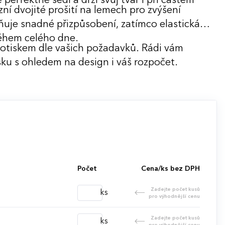
perfektně sedí a drží svůj tvar i při častém
ní dvojité prošití na lemech pro zvýšení
ňuje snadné přizpůsobení, zatímco elastická
ěhem celého dne.
potiskem dle vašich požadavků. Rádi vám
ku s ohledem na design i váš rozpočet.
Počet
Cena/ks bez DPH
Zadejte počet kusů
ks
pro výhodnější cenu
Zadejte počet kusů
ks
pro výhodnější cenu