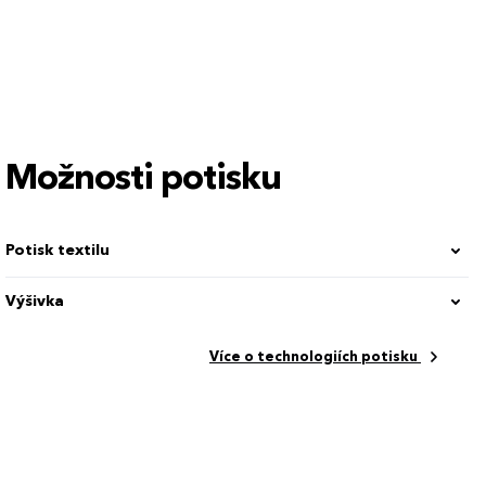
Možnosti potisku
Potisk textilu
Výšivka
vlna 25 %
Více o technologiích potisku