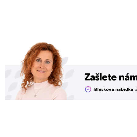
Zašlete ná
Blesková nabídka
d