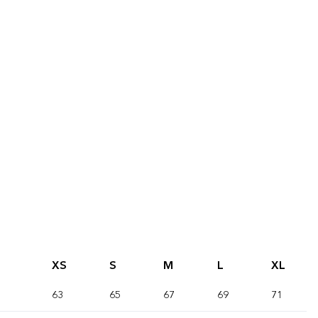
XS
S
M
L
XL
63
65
67
69
71