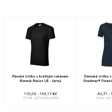
Pánské tričko s krátkým rukávem
Dámské tričko s
Rimeck Resist LB - černá
Stedman® Fines
130,56 - 188,17 Kč
60,71 - 
157,98 - 227,69 Kč (s DPH)
73,46 - 147
S
M
L
XL
XXL
3XL
S
M