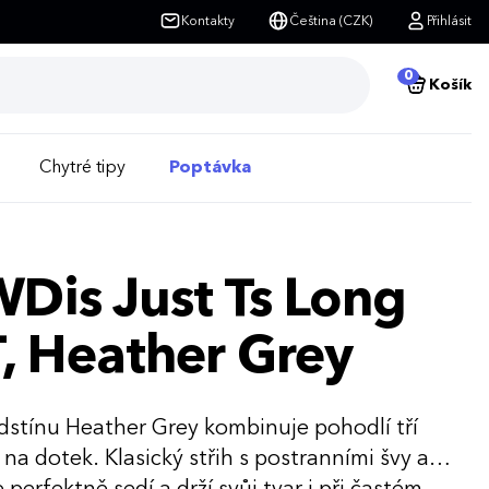
Kontakty
Čeština (CZK)
Přihlásit
0
Košík
Chytré tipy
Poptávka
Dis Just Ts Long
T, Heather Grey
dstínu Heather Grey kombinuje pohodlí tří
a dotek. Klasický střih s postranními švy a