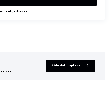
adná objednávka
Odeslat poptávku
za vás