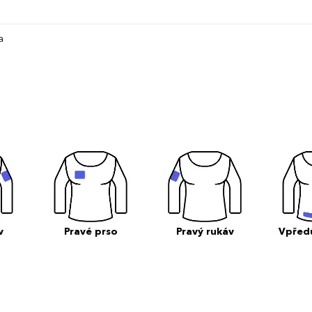
a
v
Pravé prso
Pravý rukáv
Vpřed