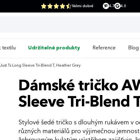
Velmi dobré
4.7
4.8
 textilu
Udržitelné produkty
Reference
Blog
ust Ts Long Sleeve Tri-Blend T, Heather Grey
Dámské tričko AW
Sleeve Tri-Blend 
Stylové šedé tričko s dlouhým rukávem v o
různých materiálů pro výjimečnou jemnost n