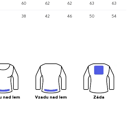
60
62
62
63
63
38
42
46
50
54
u nad lem
Vzadu nad lem
Záda