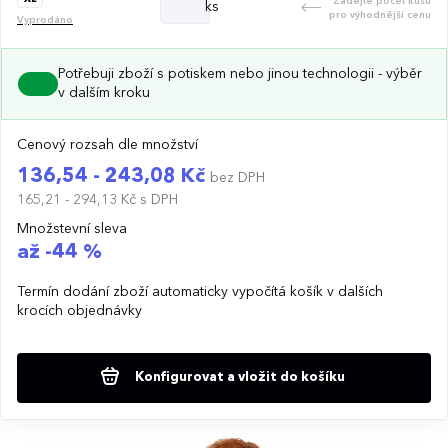
Zadejte počet kusů
ks
pro výhodnější cenu
Vyprodáno
Potřebuji zboží s potiskem nebo jinou technologii - výběr
v dalším kroku
Cenový rozsah dle množství
136,54 - 243,08 Kč
bez DPH
165,21 - 294,13 Kč
s DPH
Množstevní sleva
až -44 %
Termín dodání zboží automaticky vypočítá košík v dalších
krocích objednávky
Konfigurovat a vložit do košíku