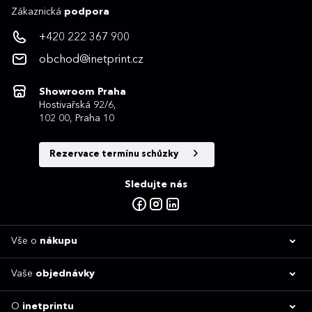
Zákaznická
podpora
+420 222 367 900
obchod@inetprint.cz
Showroom Praha
Hostivařská 92/6,
102 00, Praha 10
Rezervace termínu schůzky
Sledujte nás
Vše o
nákupu
Vaše
objednávky
O
inetprintu