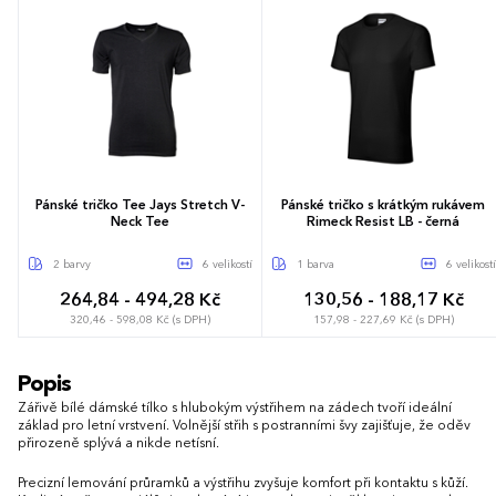
Pánské tričko Tee Jays Stretch V-
Pánské tričko s krátkým rukávem
Neck Tee
Rimeck Resist LB - černá
2 barvy
6 velikostí
1 barva
6 velikostí
264,84 - 494,28 Kč
130,56 - 188,17 Kč
320,46 - 598,08 Kč (s DPH)
157,98 - 227,69 Kč (s DPH)
S
M
L
XL
XXL
3XL
S
M
L
XL
XXL
3XL
Popis
Zářivě bílé dámské tílko s hlubokým výstřihem na zádech tvoří ideální
základ pro letní vrstvení. Volnější střih s postranními švy zajišťuje, že oděv
přirozeně splývá a nikde netísní.
Precizní lemování průramků a výstřihu zvyšuje komfort při kontaktu s kůží.