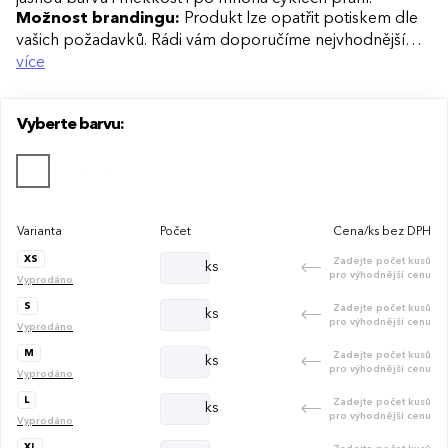
Možnost brandingu:
Produkt lze opatřit potiskem dle
vašich požadavků. Rádi vám doporučíme nejvhodnější
technologii potisku s ohledem na design i váš rozpočet.
více
Vyberte barvu:
Varianta
Počet
Cena/ks bez DPH
XS
Zadejte počet kusů
ks
pro výhodnější cenu
Vyprodáno
S
Zadejte počet kusů
ks
pro výhodnější cenu
Vyprodáno
M
Zadejte počet kusů
ks
pro výhodnější cenu
Vyprodáno
L
Zadejte počet kusů
ks
pro výhodnější cenu
Vyprodáno
XL