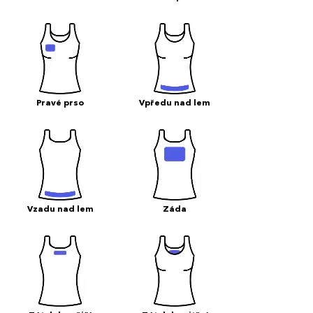
Pravé prso
Vpředu nad lem
Vzadu nad lem
Záda