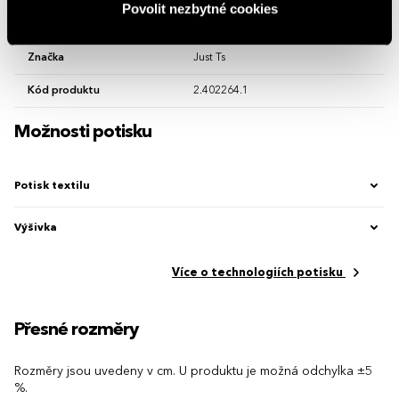
Povolit nezbytné cookies
Země původu
Bangladéš
Značka
Just Ts
Kód produktu
2.402264.1
Možnosti potisku
Potisk textilu
Výšivka
Více o technologiích potisku
Přesné rozměry
Rozměry jsou uvedeny v cm. U produktu je možná odchylka ±5
%.