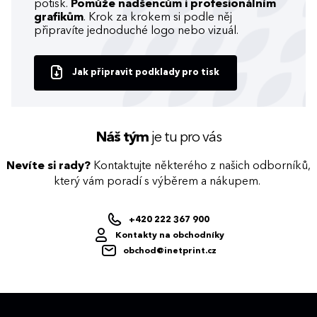
potisk.
Pomůže nadšencům i profesionálním
grafikům
. Krok za krokem si podle něj
připravíte jednoduché logo nebo vizuál.
Jak připravit podklady pro tisk
Náš tým
je tu pro vás
Nevíte si rady?
Kontaktujte některého z našich odborníků,
který vám poradí s výběrem a nákupem.
+420 222 367 900
Kontakty na obchodníky
obchod@inetprint.cz