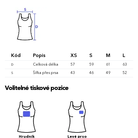
Kód
Popis
XS
S
M
L
Celková délka
57
59
61
63
D
Šířka přes prsa
43
46
49
52
S
Volitelné tiskové pozice
Hrudník
Levé prso