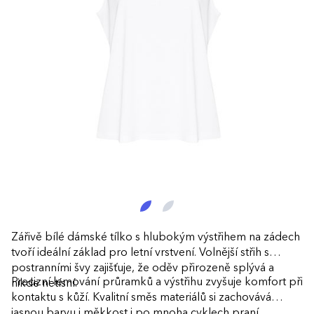
Zářivě bílé dámské tílko s hlubokým výstřihem na zádech
tvoří ideální základ pro letní vrstvení. Volnější střih s
postranními švy zajišťuje, že oděv přirozeně splývá a
Precizní lemování průramků a výstřihu zvyšuje komfort při
nikde netísní.
kontaktu s kůží. Kvalitní směs materiálů si zachovává
jasnou barvu i měkkost i po mnoha cyklech praní.