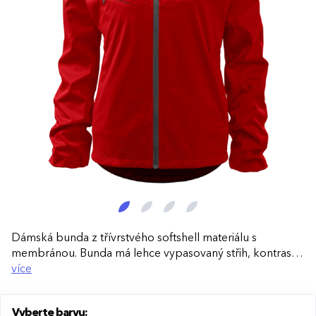
Dámská bunda z třívrstvého softshell materiálu s
membránou. Bunda má lehce vypasovaný střih, kontrastní
a reflexní prvky, celopropínací reverzní spirálový zip,
více
lištové kapsy s reverzním spirálovým zipem a kapuci s
elastickou stahovací šňůrkou. Lemy rukávů jsou
Vyberte barvu:
nastavitelné suchým zipem, spodní lem pomocí elastické