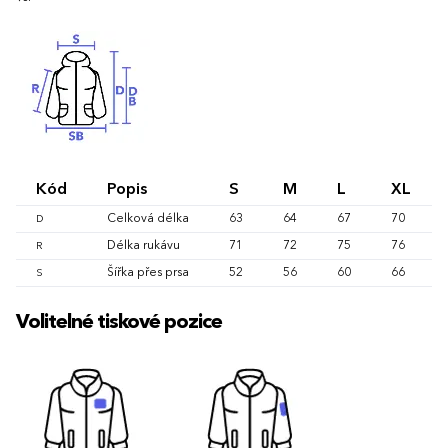
Kód
Popis
S
M
L
XL
Celková délka
63
64
67
70
D
Délka rukávu
71
72
75
76
R
Šířka přes prsa
52
56
60
66
S
Volitelné tiskové pozice