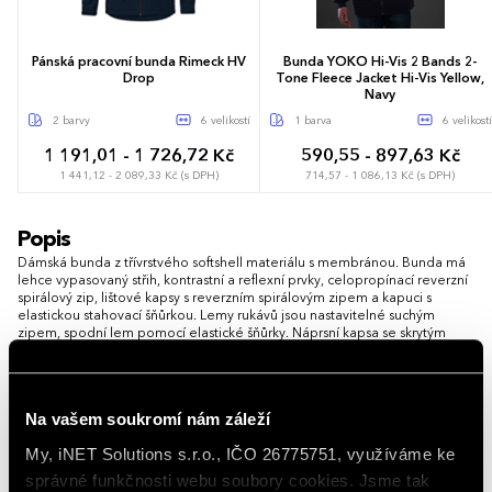
Pánská pracovní bunda Rimeck HV
Bunda YOKO Hi-Vis 2 Bands 2-
Drop
Tone Fleece Jacket Hi-Vis Yellow,
Navy
2 barvy
6 velikostí
1 barva
6 velikostí
1 191,01 - 1 726,72 Kč
590,55 - 897,63 Kč
1 441,12 - 2 089,33 Kč (s DPH)
714,57 - 1 086,13 Kč (s DPH)
M
L
XL
XXL
3XL
4XL
S
M
L
XL
XXL
3XL
Popis
Dámská bunda z třívrstvého softshell materiálu s membránou. Bunda má
lehce vypasovaný střih, kontrastní a reflexní prvky, celopropínací reverzní
spirálový zip, lištové kapsy s reverzním spirálovým zipem a kapuci s
elastickou stahovací šňůrkou. Lemy rukávů jsou nastavitelné suchým
zipem, spodní lem pomocí elastické šňůrky. Náprsní kapsa se skrytým
zipem v členícím švu. Zadní díl je tvarovaný a mírně prodloužený.
Vlastnosti
Na vašem soukromí nám záleží
My, iNET Solutions s.r.o., IČO 26775751, využíváme ke
Gramáž
210 g/m²
správné funkčnosti webu soubory cookies. Jsme tak