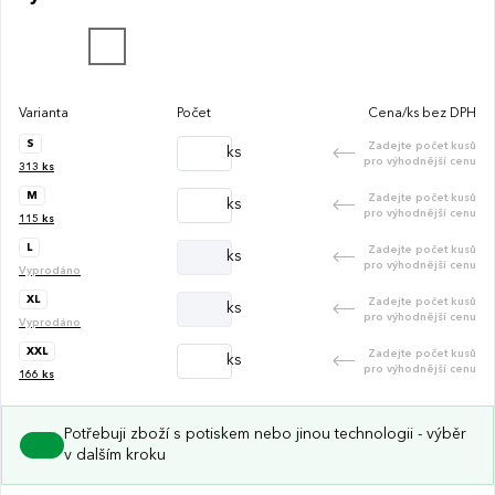
šňůrky. Náprsní kapsa se skrytým zipem v členícím švu.
Zadní díl je tvarovaný a mírně prodloužený.
Varianta
Počet
Cena/ks bez DPH
S
Zadejte počet kusů
ks
pro výhodnější cenu
313
ks
M
Zadejte počet kusů
ks
pro výhodnější cenu
115
ks
L
Zadejte počet kusů
ks
pro výhodnější cenu
Vyprodáno
XL
Zadejte počet kusů
ks
pro výhodnější cenu
Vyprodáno
XXL
Zadejte počet kusů
ks
pro výhodnější cenu
166
ks
Potřebuji zboží s potiskem nebo jinou technologii - výběr
v dalším kroku