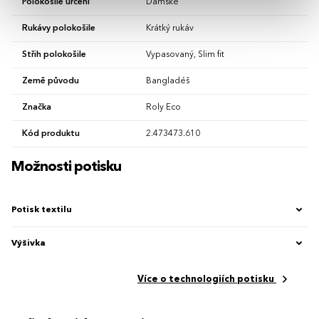
Polokošile určení
Dámské
Rukávy polokošile
Krátký rukáv
Střih polokošile
Vypasovaný, Slim fit
Země původu
Bangladéš
Značka
Roly Eco
Kód produktu
2.473473.610
Možnosti potisku
Potisk textilu
Výšivka
Více o technologiích potisku