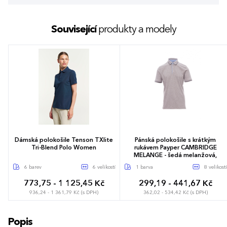
Související
produkty a modely
Dámská polokošile Tenson TXlite
Pánská polokošile s krátkým
Tri-Blend Polo Women
rukávem Payper CAMBRIDGE
MELANGE - šedá melanžová,
6 barev
6 velikostí
1 barva
8 velikostí
773,75 - 1 125,45 Kč
299,19 - 441,67 Kč
936,24 - 1 361,79 Kč (s DPH)
362,02 - 534,42 Kč (s DPH)
XS
S
M
L
XL
XXL
S
M
L
XL
XXL
3XL
Popis