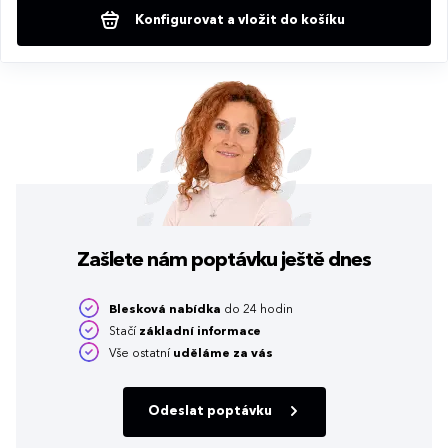
Konfigurovat a vložit do košíku
Zašlete nám poptávku
ještě dnes
Blesková nabídka
do 24 hodin
Stačí
základní informace
Vše ostatní
uděláme za vás
Odeslat poptávku