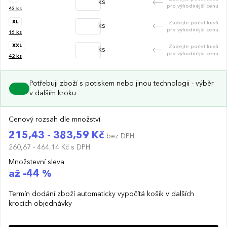
ks
pro výhodnější cenu
43
ks
XL
Zadejte počet kusů
ks
pro výhodnější cenu
16
ks
XXL
Zadejte počet kusů
ks
pro výhodnější cenu
42
ks
Potřebuji zboží s potiskem nebo jinou technologii - výběr
v dalším kroku
Cenový rozsah dle množství
215,43 - 383,59 Kč
bez DPH
260,67 - 464,14 Kč
s DPH
Množstevní sleva
až -44 %
Termín dodání zboží automaticky vypočítá košík v dalších
krocích objednávky