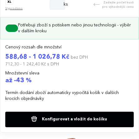
XL
Zadejte počet kusů
ks
pro výhodnější cenu
Vyprodáno
Potřebuji zboží s potiskem nebo jinou technologii - výběr
v dalším kroku
Cenový rozsah dle množství
588,68 - 1 026,78 Kč
bez DPH
712,30 - 1 242,40 Kč
s DPH
Množstevní sleva
až -43 %
Termín dodání zboží automaticky vypočítá košík v dalších
krocích objednávky
Konfigurovat a vložit do košíku