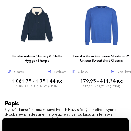
Pánská mikina Stanley & Stella
Pánská klasická mikina Stedman®
Hygger Sherpa
Unisex Sweatshirt Classic
6 barev
8 velikostí
6 barev
7 velikostí
1 061,75 - 1 751,44 Kč
179,95 - 411,34 Kč
1 284,72 - 2 119,24 Kč (s DPH)
217,74 - 497,72 Kč (s DPH)
XXS
XS
S
M
L
XL
XXL
XS
S
M
L
XL
XXL
3XL
Popis
3XL
Stylová dámská mikina v barvě French Navy s šedým melírem vyniká
dvoubarevným designem a precizně střiženou kapucí. Přiléhavý střih
zvýrazňuje postavu, zatímco klokaní kapsy zvyšují praktičnost při sportu i
ve volném čase.