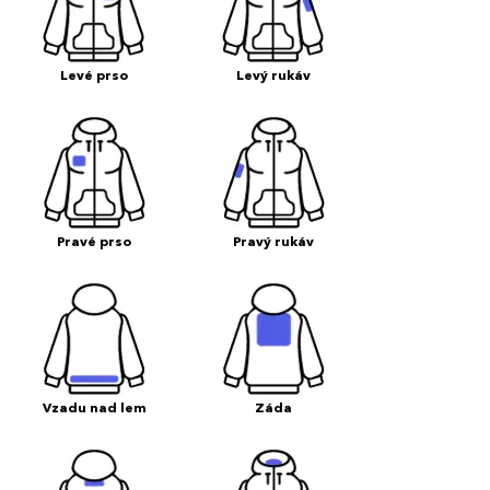
Levé prso
Levý rukáv
Pravé prso
Pravý rukáv
Vzadu nad lem
Záda