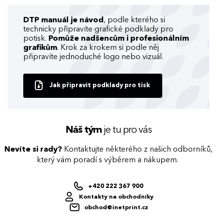
DTP manuál je návod
, podle kterého si
technicky připravíte grafické podklady pro
potisk.
Pomůže nadšencům i profesionálním
grafikům
. Krok za krokem si podle něj
připravíte jednoduché logo nebo vizuál.
Jak připravit podklady pro tisk
Náš tým
je tu pro vás
Nevíte si rady?
Kontaktujte některého z našich odborníků,
který vám poradí s výběrem a nákupem.
+420 222 367 900
Kontakty na obchodníky
obchod@inetprint.cz