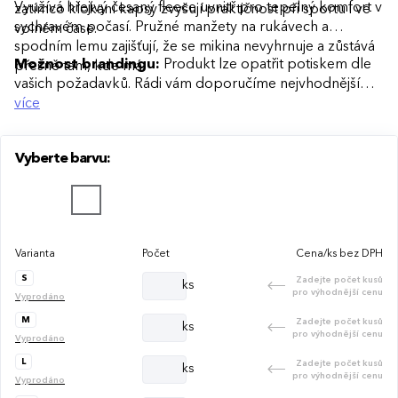
Využívá hřejivý česaný fleece uvnitř pro tepelný komfort v
zatímco klokaní kapsy zvyšují praktičnost při sportu i ve
sychravém počasí. Pružné manžety na rukávech a
volném čase.
spodním lemu zajišťují, že se mikina nevyhrnuje a zůstává
Možnost brandingu:
Produkt lze opatřit potiskem dle
přesně tam, kde má.
vašich požadavků. Rádi vám doporučíme nejvhodnější
technologii potisku s ohledem na design i váš rozpočet.
více
Vyberte barvu:
Varianta
Počet
Cena/ks bez DPH
S
Zadejte počet kusů
ks
pro výhodnější cenu
Vyprodáno
M
Zadejte počet kusů
ks
pro výhodnější cenu
Vyprodáno
L
Zadejte počet kusů
ks
pro výhodnější cenu
Vyprodáno