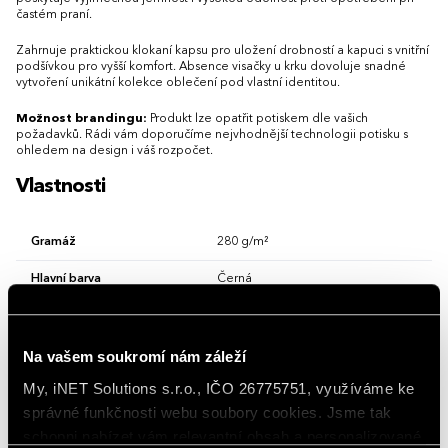
častém praní.
Zahrnuje praktickou klokaní kapsu pro uložení drobností a kapuci s vnitřní
podšívkou pro vyšší komfort. Absence visačky u krku dovoluje snadné
vytvoření unikátní kolekce oblečení pod vlastní identitou.
Možnost brandingu:
Produkt lze opatřit potiskem dle vašich
požadavků. Rádi vám doporučíme nejvhodnější technologii potisku s
ohledem na design i váš rozpočet.
Vlastnosti
Gramáž
280 g/m²
Hlavní barva
Černá
Kapuce
S kapucí
Materiál
bavlna 80 %, recyklovaný polyester 20 %
Na vašem soukromí nám záleží
My, iNET Solutions s.r.o., IČO 26775751, využíváme ke
Vlastnosti/Provedení
S klokankou
správné funkčnosti webu soubory cookies. Jsme tak
Zip
Bez zipu
schopni nabízet vám relevantní obsah a personalizované