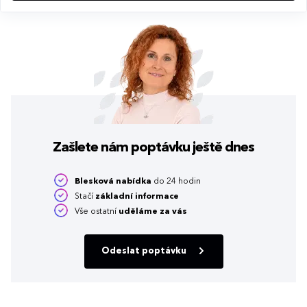
Zašlete nám poptávku
ještě dnes
Blesková nabídka
do 24 hodin
Stačí
základní informace
Vše ostatní
uděláme za vás
Odeslat poptávku