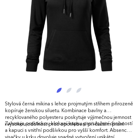
Stylová černá mikina s lehce projmutým střihem přirozeně
kopíruje ženskou siluetu. Kombinace bavlny a
recyklovaného polyesteru poskytuje výjimečnou jemnost
Zahrnuje praktickou klokaní kapsu pro uložení drobností
i vysokou odolnost proti opotřebení při častém praní.
a kapuci s vnitřní podšívkou pro vyšší komfort. Absence
visačky u krku dovoluje snadné vytvoření unikátní