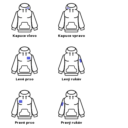
Kapuce vlevo
Kapuce vpravo
Levé prso
Levý rukáv
Pravé prso
Pravý rukáv