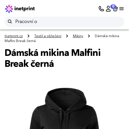
0
Inetprint.cz
Textil a oblečení
Mikiny
Dámská mikina
Malfini Break černá
Dámská mikina Malfini
Break černá