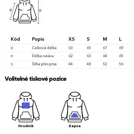
Kód
Popis
XS
S
M
L
Celková délka
63
65
67
69
D
Délka rukávu
62
63
64
65
R
Šířka přes prsa
44
48
52
56
S
Volitelné tiskové pozice
Hrudník
Kapsa