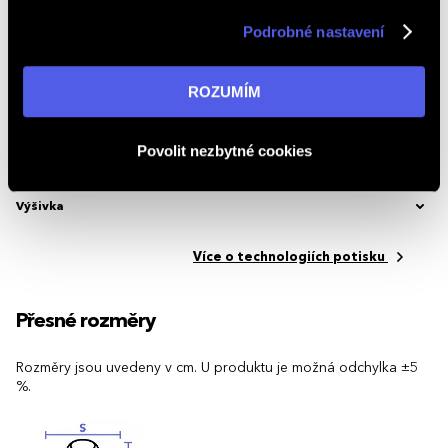
nabídky nejen na webu, ale i na sociálních sítích a
Značka
Malfini / Adler
Podrobné nastavení
v reklamní síti na ostatních webech. Kliknutím na tlačítko
Kód produktu
2.3336.2
„ROZUMÍM“ souhlasíte s používáním cookies. Pro více
informací navštivte naši stránku
zásadách ochrany
ROZUMÍM
Možnosti potisku
osobních údajů
.
Povolit nezbytné cookies
Potisk textilu
Výšivka
Více o technologiích potisku
Přesné rozměry
Rozměry jsou uvedeny v cm. U produktu je možná odchylka ±5
%.