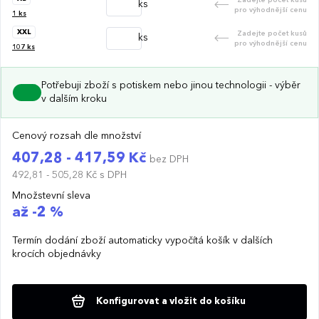
ks
pro výhodnější cenu
1
ks
XXL
Zadejte počet kusů
ks
pro výhodnější cenu
107
ks
Potřebuji zboží s potiskem nebo jinou technologii - výběr
v dalším kroku
Cenový rozsah dle množství
407,28 - 417,59 Kč
bez DPH
492,81 - 505,28 Kč
s DPH
Množstevní sleva
až -2 %
Termín dodání zboží automaticky vypočítá košík v dalších
krocích objednávky
Konfigurovat a vložit do košíku