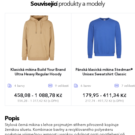
Související
produkty a modely
Klasická mikina Build Your Brand
Pánská klasická mikina Stedman®
Ultra Heavy Regular Hoody
Unisex Sweatshirt Classic
4 barvy
9 velikostí
6 barev
7 velikostí
458,08 - 1 088,78 Kč
179,95 - 411,34 Kč
554,28 - 1 317,42 Kč (s DPH)
217,74 - 497,72 Kč (s DPH)
XS
S
M
L
XL
XXL
3XL
XS
S
M
L
XL
XXL
3XL
Popis
4XL
5XL
Stylová černá mikina s lehce projmutým střihem přirozeně kopíruje
ženskou siluetu. Kombinace bavlny a recyklovaného polyesteru
poskytuje výjimečnou jemnost i vysokou odolnost proti opotřebení při