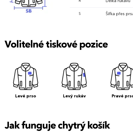
Délka rukávu
R
Šířka přes prs
S
Volitelné tiskové pozice
Levé prso
Levý rukáv
Pravé prs
Jak funguje chytrý košík