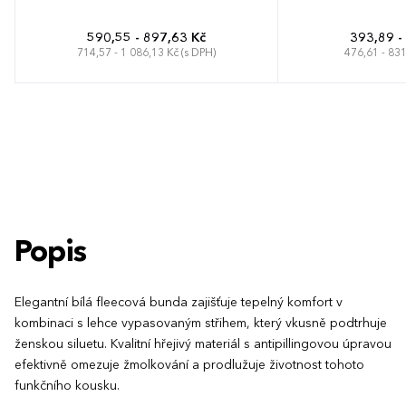
590,55 - 897,63 Kč
393,89 -
714,57 - 1 086,13 Kč (s DPH)
476,61 - 831
S
M
L
XL
XXL
3XL
S
M
L
XL
Popis
Elegantní bílá fleecová bunda zajišťuje tepelný komfort v
kombinaci s lehce vypasovaným střihem, který vkusně podtrhuje
ženskou siluetu. Kvalitní hřejivý materiál s antipillingovou úpravou
efektivně omezuje žmolkování a prodlužuje životnost tohoto
funkčního kousku.