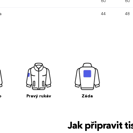
60
60
a
44
48
o
Pravý rukáv
Záda
Jak připravit 