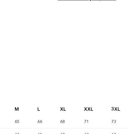
M
L
XL
XXL
3XL
65
66
68
71
73