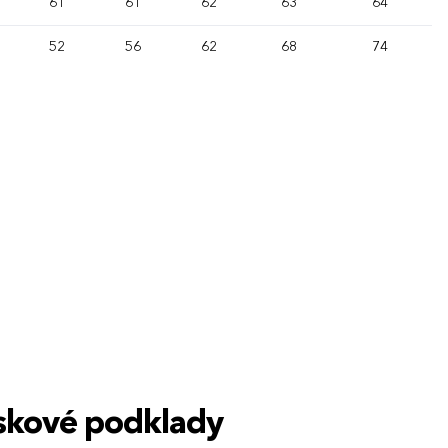
61
61
62
63
64
52
56
62
68
74
tiskové podklady