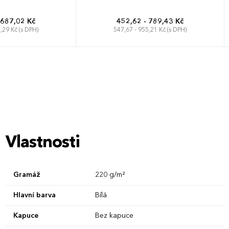
 687,02 Kč
452,62 - 789,43 Kč
,29 Kč (s DPH)
547,67 - 955,21 Kč (s DPH)
XXL
3XL
4XL
S
M
L
XL
XXL
3XL
4XL
Vlastnosti
Gramáž
220 g/m²
Hlavní barva
Bílá
Kapuce
Bez kapuce