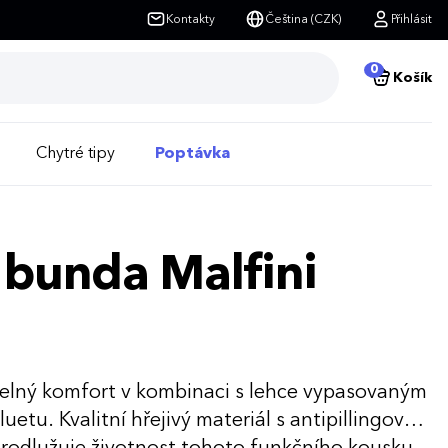
Kontakty
Čeština (CZK)
Přihlásit
0
Košík
Chytré tipy
Poptávka
 bunda Malfini
epelný komfort v kombinaci s lehce vypasovaným
uetu. Kvalitní hřejivý materiál s antipillingovou