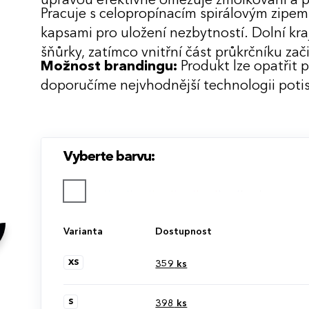
úpravou efektivně omezuje žmolkování a p
Pracuje s celopropínacím spirálovým zipem
kapsami pro uložení nezbytností. Dolní kra
šňůrky, zatímco vnitřní část průkrčníku zač
Možnost brandingu:
Produkt lze opatřit 
doporučíme nejvhodnější technologii potis
Vyberte barvu:
Varianta
Dostupnost
XS
359
ks
S
398
ks