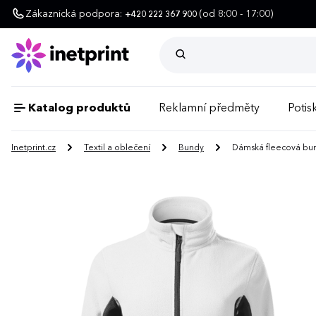
Zákaznická podpora:
(od 8:00 - 17:00)
+420 222 367 900
Katalog produktů
Reklamní předměty
Potisk
Inetprint.cz
Textil a oblečení
Bundy
Dámská fleecová bund