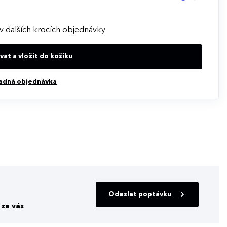
v dalších krocích objednávky
at a vložit do košíku
adná objednávka
Odeslat poptávku
za vás