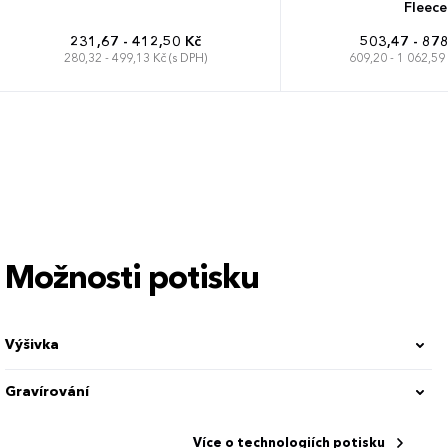
Fleece
231,67 - 412,50 Kč
503,47 - 878
280,32 - 499,13 Kč (s DPH)
609,20 - 1 062,59 
2 roky
3-4 roky
5-6 let
7-8 let
S
M
L
XL
9-10 let
11-12 let
12-14 let
14-16 let
Možnosti potisku
Výšivka
Gravírování
Více o technologiích potisku