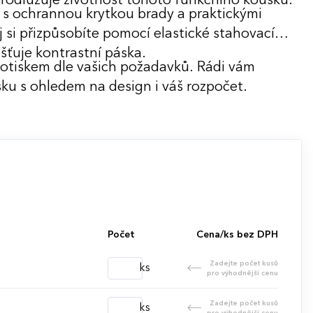
rodlužuje životnost tohoto funkčního kousku.
 s ochrannou krytkou brady a praktickými
j si přizpůsobíte pomocí elastické stahovací
išťuje kontrastní páska.
potiskem dle vašich požadavků. Rádi vám
ku s ohledem na design i váš rozpočet.
Počet
Cena/ks bez DPH
Zadejte počet kusů
ks
pro výhodnější cenu
Zadejte počet kusů
ks
pro výhodnější cenu