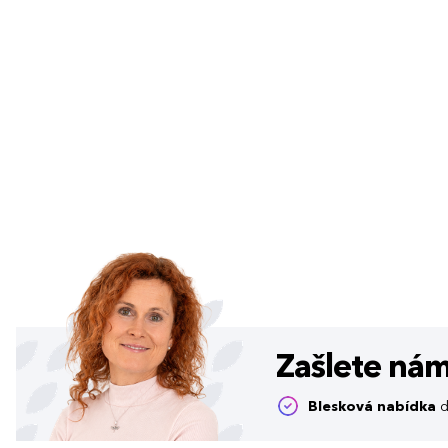
Zašlete ná
Blesková nabídka
d