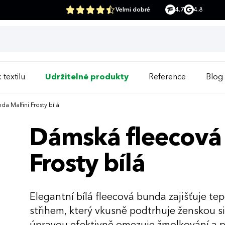
Velmi dobré
4.7
4.8
 textilu
Udržitelné produkty
Reference
Blog
a Malfini Frosty bílá
Dámská fleecová
Frosty bílá
Elegantní bílá fleecová bunda zajišťuje t
střihem, který vkusně podtrhuje ženskou sil