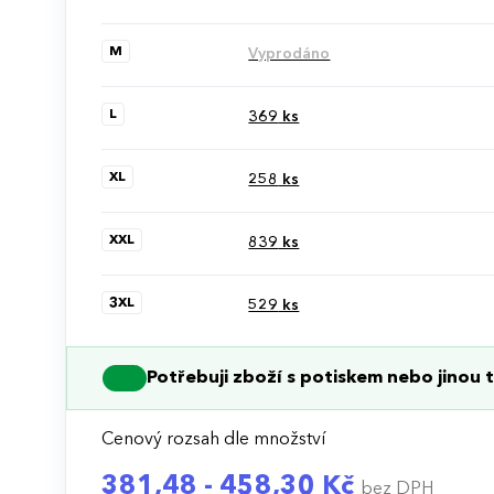
M
Vyprodáno
L
369
ks
XL
258
ks
XXL
839
ks
3XL
529
ks
Potřebuji zboží s potiskem nebo jinou t
Cenový rozsah dle množství
381,48 - 458,30 Kč
bez DPH