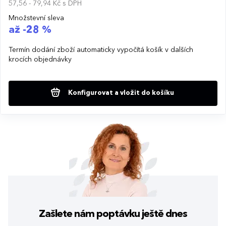
57,56 - 79,94 Kč
s DPH
Množstevní sleva
až -28 %
Termín dodání zboží automaticky vypočítá košík v dalších
krocích objednávky
Konfigurovat a vložit do košíku
Zašlete nám poptávku
ještě dnes