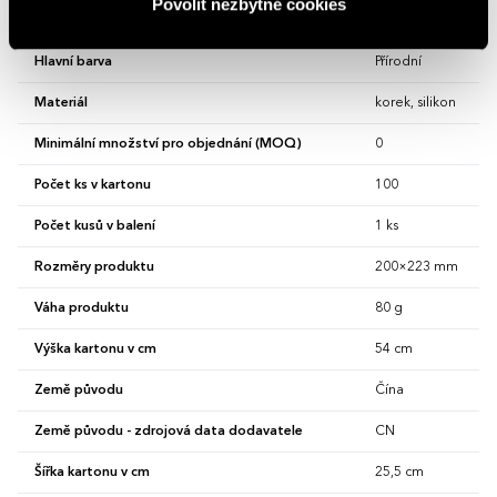
Povolit nezbytné cookies
Délka kartonu v cm
44,5 cm
Hlavní barva
Přírodní
Materiál
korek, silikon
Minimální množství pro objednání (MOQ)
0
Počet ks v kartonu
100
Počet kusů v balení
1 ks
Rozměry produktu
200×223 mm
Váha produktu
80 g
Výška kartonu v cm
54 cm
Země původu
Čína
Země původu - zdrojová data dodavatele
CN
Šířka kartonu v cm
25,5 cm