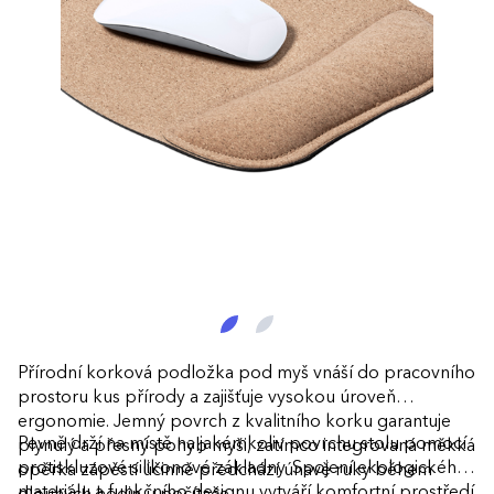
Přírodní korková podložka pod myš vnáší do pracovního
prostoru kus přírody a zajišťuje vysokou úroveň
ergonomie. Jemný povrch z kvalitního korku garantuje
Pevně drží na místě na jakémkoliv povrchu stolu pomocí
plynulý a přesný pohyb myši, zatímco integrovaná měkká
protiskluzové silikonové základny. Spojení ekologického
opěrka zápěstí účinně předchází únavě ruky během
materiálu a funkčního designu vytváří komfortní prostředí