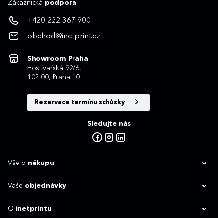
Zákaznická
podpora
+420 222 367 900
obchod@inetprint.cz
Showroom Praha
Hostivařská 92/6,
102 00, Praha 10
Rezervace termínu schůzky
Sledujte nás
Vše o
nákupu
Vaše
objednávky
O
inetprintu