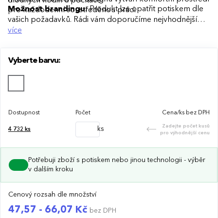
dlouhých hodin u počítače.
Možnost brandingu:
Produkt lze opatřit potiskem dle
pro každodenní soustředěnou práci.
vašich požadavků. Rádi vám doporučíme nejvhodnější
technologii potisku s ohledem na design i váš rozpočet.
více
Vyberte barvu:
Dostupnost
Počet
Cena/ks bez DPH
Zadejte počet kusů
ks
4 732
ks
pro výhodnější cenu
Potřebuji zboží s potiskem nebo jinou technologii - výběr
v dalším kroku
Cenový rozsah dle množství
47,57 - 66,07 Kč
bez DPH