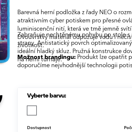
Barevná herní podložka z řady NEO o roz
atraktivním cyber potiskem pro přesné ovlá
luminiscenční nití, která ve tmě jemně svítí
Zabraňuje nechtěnému pohybu po stole s
Dvouvrstvý materiál odpuzuje vodu i nečis
strany. Antistatický povrch optimalizovaný
životnost.
ideální hladký skluz. Pružná konstrukce d
Možnost brandingu:
Produkt lze opatřit 
na herní turnaje.
doporučíme nejvhodnější technologii potis
Vyberte barvu:
Dostupnost
Poč