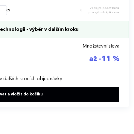
Zadejte počet kusů
ks
pro výhodnější cenu
echnologii - výběr v dalším kroku
Množstevní sleva
až -11 %
v dalších krocích objednávky
at a vložit do košíku