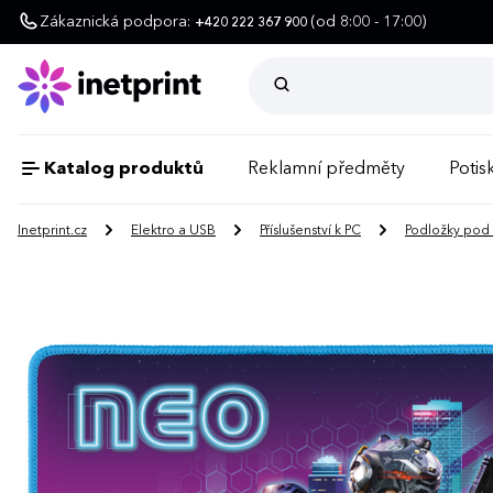
Zákaznická podpora:
(od 8:00 - 17:00)
+420 222 367 900
Katalog produktů
Reklamní předměty
Potisk
Inetprint.cz
Elektro a USB
Příslušenství k PC
Podložky pod