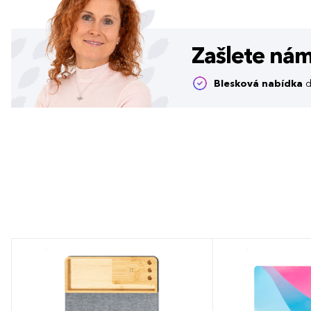
Zašlete ná
Blesková nabídka
d