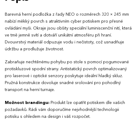
Barevná herní podložka z řady NEO o rozměrech 320 × 245 mm
nabízí měkký povrch s atraktivním cyber potiskem pro přesné
ovládání myši. Okraje jsou obšity speciální luminiscenční nití, která
ve tmě jemně svítí a dotváří unikátní atmosféru při hraní.
Dvouvrstvý materiál odpuzuje vodu i nečistoty, což usnadňuje
údržbu a prodlužuje životnost.
Zabraňuje nechtěnému pohybu po stole s pomocí pogumované
protiskluzové spodní strany. Antistatický povrch optimalizovaný
pro laserové i optické senzory poskytuje ideální hladký skluz.
Pružná konstrukce dovoluje snadné srolování pro pohodlný
transport na herní turnaje.
Možnost brandingu:
Produkt lze opatřit potiskem dle vašich
požadavků. Rádi vám doporučíme nejvhodnější technologii
potisku s ohledem na design i váš rozpočet.