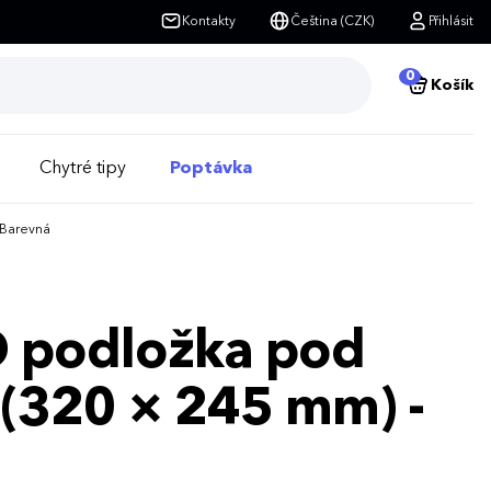
Kontakty
Čeština (CZK)
Přihlásit
0
Košík
Chytré tipy
Poptávka
 Barevná
 podložka pod
 S (320 × 245 mm) -