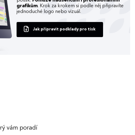
potisk.
Pomůže nadšencům i profesionálním
grafikům
. Krok za krokem si podle něj připravíte
jednoduché logo nebo vizuál.
Jak připravit podklady pro tisk
erý vám poradí