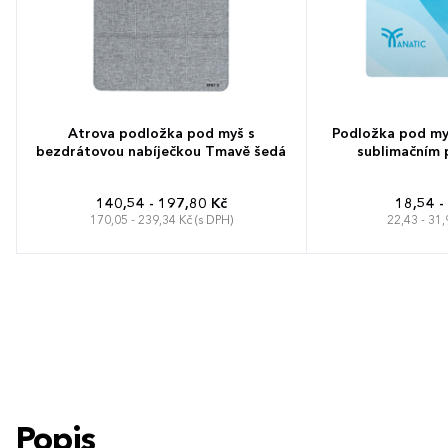
Atrova podložka pod myš s
Podložka pod m
bezdrátovou nabíječkou Tmavě šedá
sublimačním p
140,54 - 197,80 Kč
18,54 -
170,05 - 239,34 Kč (s DPH)
22,43 - 31,
Popis