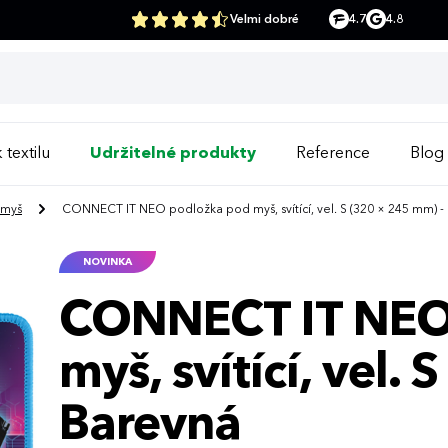
Velmi dobré
4.7
4.8
 textilu
Udržitelné produkty
Reference
Blog
 myš
CONNECT IT NEO podložka pod myš, svítící, vel. S (320 × 245 mm) -
NOVINKA
CONNECT IT NEO
myš, svítící, vel.
Barevná