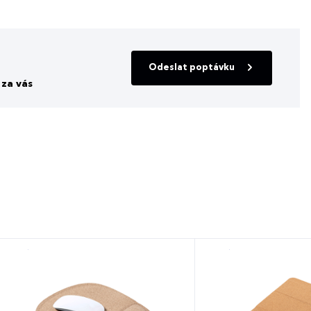
Odeslat poptávku
za vás