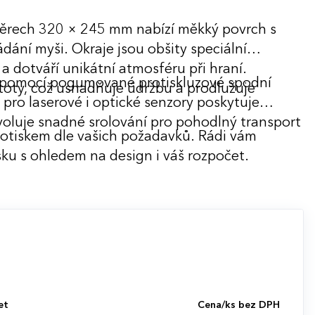
měrech 320 × 245 mm nabízí měkký povrch s
dání myši. Okraje jsou obšity speciální
 a dotváří unikátní atmosféru při hraní.
 pomocí pogumované protiskluzové spodní
toty, což usnadňuje údržbu a prodlužuje
 pro laserové i optické senzory poskytuje
ovoluje snadné srolování pro pohodlný transport
potiskem dle vašich požadavků. Rádi vám
ku s ohledem na design i váš rozpočet.
et
Cena/ks bez DPH