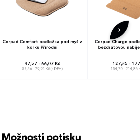
Corpad Comfort podložka pod myš z
Corpad Charge podlo
korku Přírodní
bezdrátovou nabíje
47,57 - 66,07 Kč
127,85 - 177
57,56 - 79,94 Kč (s DPH)
154,70 - 214,86 K
Možnosti potisku