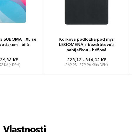
yš SUBOMAT XL se
Korková podložka pod myš
otiskem - bílá
LEGOMENA s bezdrátovou
nabíječkou - béžová
 26,38 Kč
223,12 - 314,02 Kč
92 Kč (s DPH)
269,98 - 379,96 Kč (s DPH)
Vlastnosti