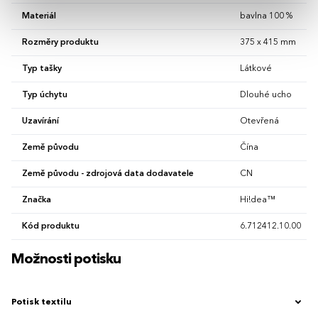
Materiál
bavlna 100 %
Rozměry produktu
375 x 415 mm
Typ tašky
Látkové
Typ úchytu
Dlouhé ucho
Uzavírání
Otevřená
Země původu
Čína
Země původu - zdrojová data dodavatele
CN
Značka
Hi!dea™
Kód produktu
6.712412.10.00
Možnosti potisku
Potisk textilu