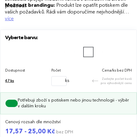
Možnost brandingu:
Produkt lze opatřit potiskem dle
prostředí.
vašich požadavků. Rádi vám doporučíme nejvhodnější
technologii potisku s ohledem na design i váš rozpočet.
více
Vyberte barvu:
Dostupnost
Počet
Cena/ks bez DPH
Zadejte počet kusů
ks
47
ks
pro výhodnější cenu
Potřebuji zboží s potiskem nebo jinou technologii - výběr
v dalším kroku
Cenový rozsah dle množství
17,57 - 25,00 Kč
bez DPH