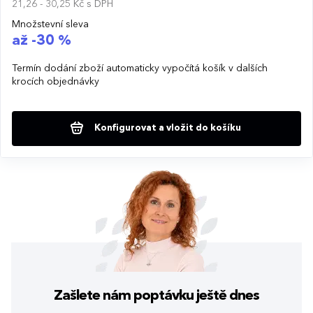
21,26 - 30,25 Kč
s DPH
Množstevní sleva
až -30 %
Termín dodání zboží automaticky vypočítá košík v dalších
krocích objednávky
Konfigurovat a vložit do košíku
Zašlete nám poptávku
ještě dnes