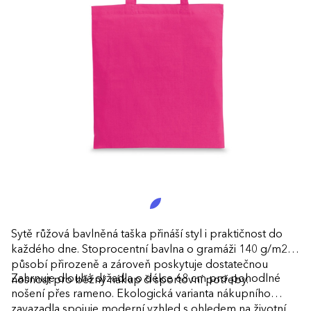
Sytě růžová bavlněná taška přináší styl i praktičnost do
každého dne. Stoprocentní bavlna o gramáži 140 g/m2
působí přirozeně a zároveň poskytuje dostatečnou
Zahrnuje dlouhá držadla o délce 68 cm pro pohodlné
nosnost pro běžný nákup či sportovní potřeby.
nošení přes rameno. Ekologická varianta nákupního
zavazadla spojuje moderní vzhled s ohledem na životní