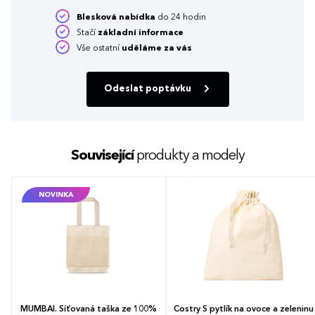
Blesková nabídka
do 24 hodin
Stačí
základní informace
Vše ostatní
uděláme za vás
Odeslat poptávku
Související
produkty a modely
NOVINKA
MUMBAI. Síťovaná taška ze 100%
Costry S pytlík na ovoce a zeleninu