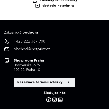
Kontakty na obchodníky
obchod@inetprint.cz
Zákaznická
podpora
+420 222 367 900
obchod@inetprint.cz
Showroom Praha
Hostivařská 92/6,
102 00, Praha 10
Rezervace termínu schůzky
Sledujte nás