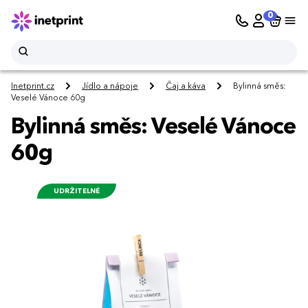
0
Inetprint.cz
Jídlo a nápoje
Čaj a káva
Bylinná směs:
Veselé Vánoce 60g
Bylinná směs: Veselé Vánoce
60g
UDRŽITELNÉ