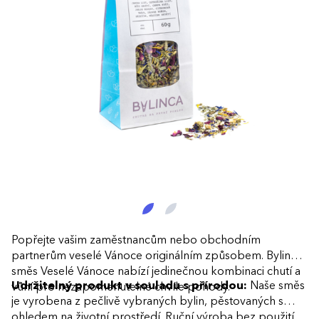
Popřejte vašim zaměstnancům nebo obchodním
partnerům veselé Vánoce originálním způsobem. Bylinná
směs Veselé Vánoce nabízí jedinečnou kombinaci chutí a
Udržitelný produkt v souladu s přírodou:
Naše směs
vůní pro nezapomenutelné chvíle pohody.
je vyrobena z pečlivě vybraných bylin, pěstovaných s
ohledem na životní prostředí. Ruční výroba bez použití