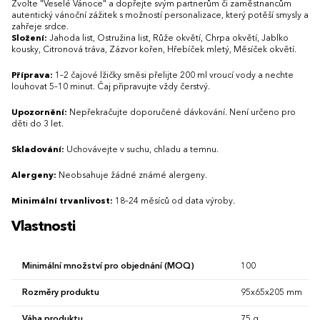
Zvolte "Veselé Vánoce" a dopřejte svým partnerům či zaměstnancům
autentický vánoční zážitek s možností personalizace, který potěší smysly a
zahřeje srdce.
Složení:
Jahoda list, Ostružina list, Růže okvětí, Chrpa okvětí, Jablko
kousky, Citronová tráva, Zázvor kořen, Hřebíček mletý, Měsíček okvětí.
Příprava:
1–2 čajové lžičky směsi přelijte 200 ml vroucí vody a nechte
louhovat 5–10 minut. Čaj připravujte vždy čerstvý.
Upozornění:
Nepřekračujte doporučené dávkování. Není určeno pro
děti do 3 let.
Skladování:
Uchovávejte v suchu, chladu a temnu.
Alergeny:
Neobsahuje žádné známé alergeny.
Minimální trvanlivost:
18–24 měsíců od data výroby.
Vlastnosti
Minimální množství pro objednání (MOQ)
100
Rozměry produktu
95x65x205 mm
Váha produktu
75 g