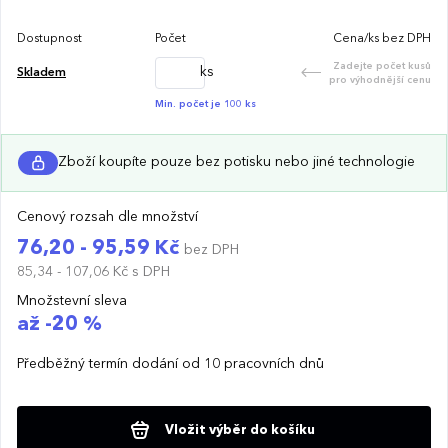
Dostupnost
Počet
Cena/ks bez DPH
Zadejte počet kusů
ks
Skladem
pro výhodnější cenu
Min. počet je 100 ks
Zboží koupíte pouze bez potisku nebo jiné technologie
Cenový rozsah dle množství
76,20 - 95,59 Kč
bez DPH
85,34 - 107,06 Kč
s DPH
Množstevní sleva
až -20 %
Předběžný termín dodání od 10 pracovních dnů
Vložit výběr do košíku