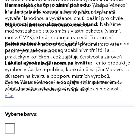
Harmonická chuť pro zimní pohodu:
"Veselé Vánoce"
aromat zajišťuje čistě přírodní chuť, čímž podporujeme
kombinuje tradiční vánoční bylinky a koření, které
cíle udržitelného rozvoje a šetrný přístup k planetě.
vytvářejí lahodnou a vyváženou chuť. Ideální pro chvíle
Možnosti personalizace pro váš brand:
Nabízíme
odpočinku během svátečního období.
možnost zakoupit tuto směs s vlastní etiketou (vlastní
motiv, CMYK), která je zahrnuta v ceně. To z ní činí
Balení šetrné k přírodě:
Čaj je balen v recyklovatelném
perfektní dárek nebo propagační předmět pro vaše
papírovém sáčku s biodegradabilní vnitřní fólií a
partnery či zaměstnance.
praktickým kolíčkem, což zajišťuje čerstvost a zároveň
Lokální výroba s důrazem na kvalitu:
Tento produkt je
minimalizuje ekologickou stopu.
vyráběn v České republice, konkrétně na jižní Moravě, s
důrazem na kvalitu a podporu místních výrobců.
Zvolte "Veselé Vánoce" a dopřejte svým partnerům či
Výběrem naší směsi podporujete lokální ekonomiku a
zaměstnancům autentický vánoční zážitek s možností
získáváte záruku čerstvosti a originality.
personalizace, který potěší smysly a zahřeje srdce.
více
Vyberte barvu: