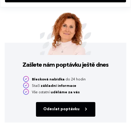
Zašlete nám poptávku
ještě dnes
Blesková nabídka
do 24 hodin
Stačí
základní informace
Vše ostatní
uděláme za vás
Odeslat poptávku