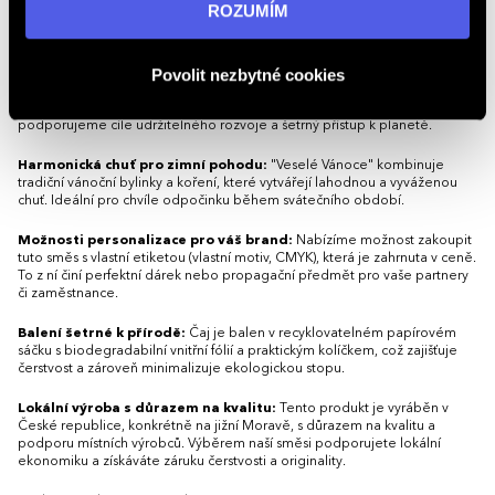
informací navštivte naši stránku
zásadách ochrany
ROZUMÍM
Vánoce originálním způsobem. Bylinná směs Veselé Vánoce nabízí
osobních údajů
.
jedinečnou kombinaci chutí a vůní pro nezapomenutelné chvíle pohody.
Povolit nezbytné cookies
Udržitelný produkt v souladu s přírodou:
Naše směs je vyrobena z
pečlivě vybraných bylin, pěstovaných s ohledem na životní prostředí.
Ruční výroba bez použití aromat zajišťuje čistě přírodní chuť, čímž
podporujeme cíle udržitelného rozvoje a šetrný přístup k planetě.
Harmonická chuť pro zimní pohodu:
"Veselé Vánoce" kombinuje
tradiční vánoční bylinky a koření, které vytvářejí lahodnou a vyváženou
chuť. Ideální pro chvíle odpočinku během svátečního období.
Možnosti personalizace pro váš brand:
Nabízíme možnost zakoupit
tuto směs s vlastní etiketou (vlastní motiv, CMYK), která je zahrnuta v ceně.
To z ní činí perfektní dárek nebo propagační předmět pro vaše partnery
či zaměstnance.
Balení šetrné k přírodě:
Čaj je balen v recyklovatelném papírovém
sáčku s biodegradabilní vnitřní fólií a praktickým kolíčkem, což zajišťuje
čerstvost a zároveň minimalizuje ekologickou stopu.
Lokální výroba s důrazem na kvalitu:
Tento produkt je vyráběn v
České republice, konkrétně na jižní Moravě, s důrazem na kvalitu a
podporu místních výrobců. Výběrem naší směsi podporujete lokální
ekonomiku a získáváte záruku čerstvosti a originality.