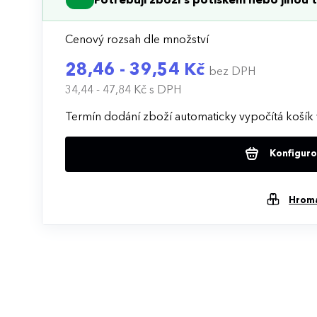
Potřebuji zboží s potiskem nebo jinou t
Cenový rozsah dle množství
28,46 - 39,54 Kč
bez DPH
34,44 - 47,84 Kč
s DPH
Termín dodání zboží automaticky vypočítá košík 
Konfigurov
Hrom