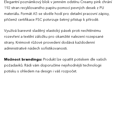
Elegantní poznámkový blok v jemném odstínu Creamy pink chrání
192 stran recyklovaného papíru pomocí pevných desek z PU
materiálu. Formát A5 se skvěle hodí pro detailní pracovní zápisy,
přičemž certifikace FSC potvrzuje šetrný přístup k přírodě.
Využívá barevně sladěný elastický pásek proti nechtěnému
rozevření a textilní záložku pro okamžité nalezení rozepsané
strany. Krémově růžové provedení dodává každodenní
administrativě nádech sofistikovanosti.
Možnost brandingu:
Produkt lze opatřit potiskem dle vašich
požadavků. Rádi vám doporučíme nejvhodnější technologii
potisku s ohledem na design i váš rozpočet.