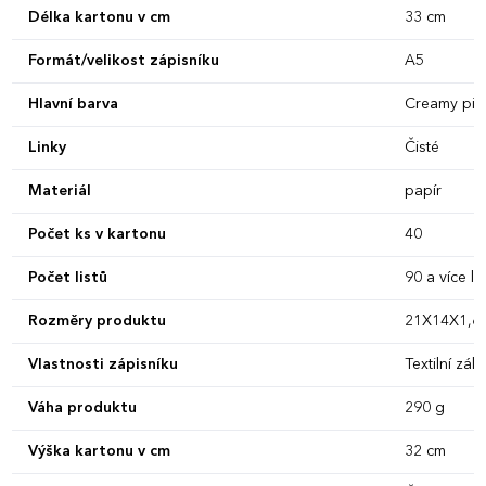
Délka kartonu v cm
33 cm
Formát/velikost zápisníku
A5
Hlavní barva
Creamy pin
Linky
Čisté
Materiál
papír
Počet ks v kartonu
40
Počet listů
90 a více lis
Rozměry produktu
21X14X1,6
Vlastnosti zápisníku
Textilní zál
Váha produktu
290 g
Výška kartonu v cm
32 cm