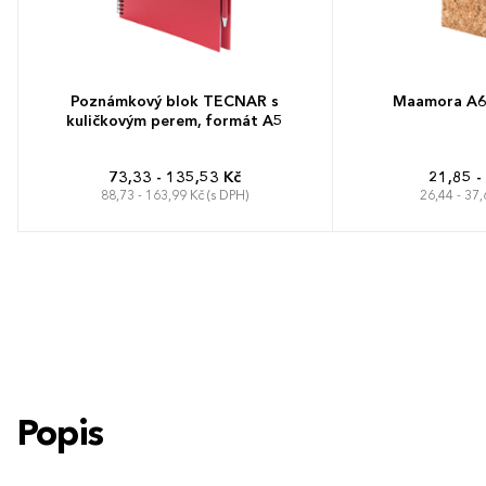
Poznámkový blok TECNAR s
Maamora A6 
kuličkovým perem, formát A5
73,33 - 135,53 Kč
21,85 -
88,73 - 163,99 Kč (s DPH)
26,44 - 37,
Popis