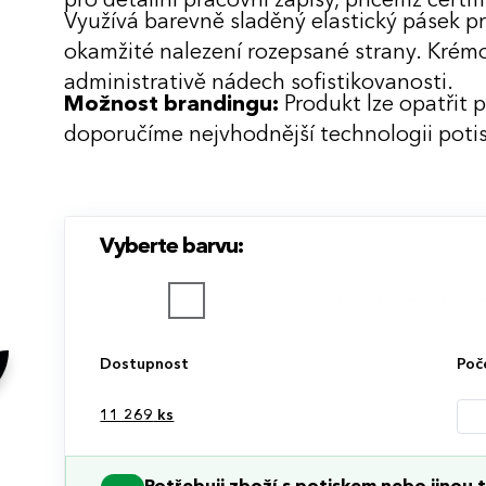
pro detailní pracovní zápisy, přičemž certif
Využívá barevně sladěný elastický pásek pr
okamžité nalezení rozepsané strany. Kré
administrativě nádech sofistikovanosti.
Možnost brandingu:
Produkt lze opatřit 
doporučíme nejvhodnější technologii potis
Vyberte barvu:
Dostupnost
Poč
11 269
ks