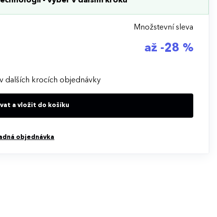
echnologii - výběr v dalším kroku
Množstevní sleva
až -28 %
v dalších krocích objednávky
at a vložit do košíku
adná objednávka