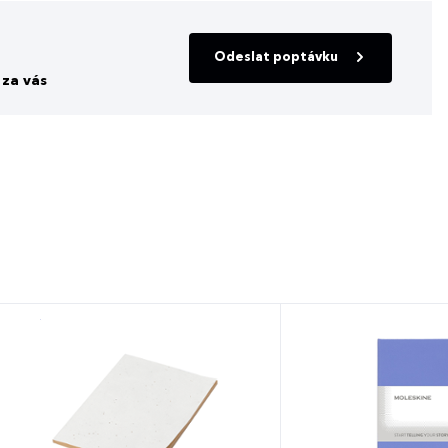
Odeslat poptávku
za vás