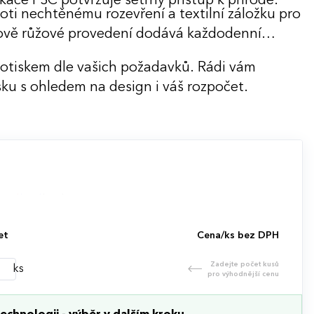
ikace FSC potvrzuje šetrný přístup k přírodě.
oti nechtěnému rozevření a textilní záložku pro
mově růžové provedení dodává každodenní
potiskem dle vašich požadavků. Rádi vám
ku s ohledem na design i váš rozpočet.
et
Cena/ks bez DPH
Zadejte počet kusů
ks
pro výhodnější cenu