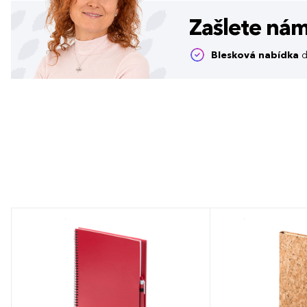
Zašlete ná
Blesková nabídka
d