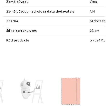
Země původu
Čína
Země původu - zdrojová data dodavatele
CN
Značka
Midocean
Šířka kartonu v cm
23 cm
Kód produktu
5.732475.1