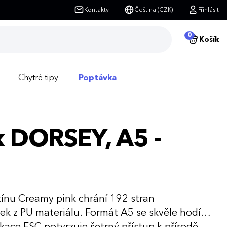
Kontakty
Čeština (CZK)
Přihlásit
0
Košík
Chytré tipy
Poptávka
 DORSEY, A5 -
ínu Creamy pink chrání 192 stran
k z PU materiálu. Formát A5 se skvěle hodí