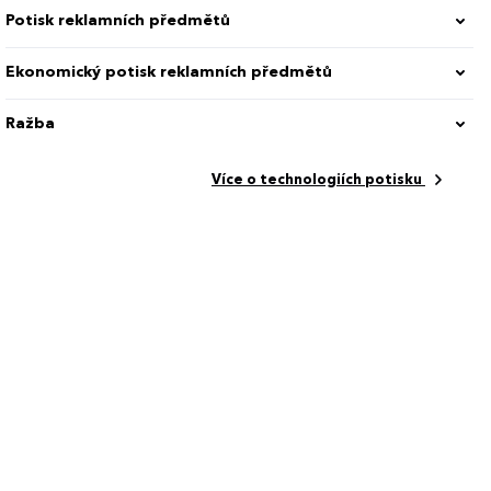
Potisk reklamních předmětů
Ekonomický potisk reklamních předmětů
k
Ražba
Více o technologiích potisku
tů
 CM
ožka, Zavírání na gumičku