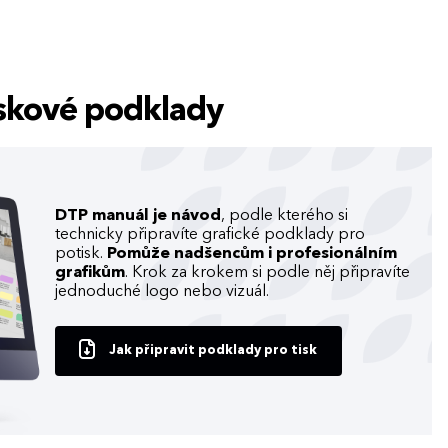
tiskové podklady
DTP manuál je návod
, podle kterého si
technicky připravíte grafické podklady pro
potisk.
Pomůže nadšencům i profesionálním
grafikům
. Krok za krokem si podle něj připravíte
jednoduché logo nebo vizuál.
Jak připravit podklady pro tisk