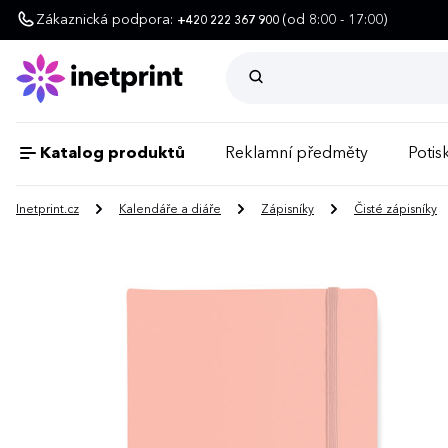
Zákaznická podpora:
(od 8:00 - 17:00)
+420 222 367 900
Katalog produktů
Reklamní předměty
Potisk
Inetprint.cz
Kalendáře a diáře
Zápisníky
Čisté zápisníky