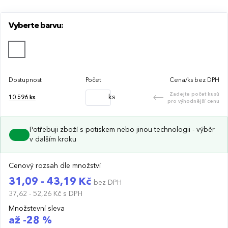
Vyberte barvu:
Dostupnost
Počet
Cena/ks bez DPH
Zadejte počet kusů
ks
10 596
ks
pro výhodnější cenu
Potřebuji zboží s potiskem nebo jinou technologii - výběr
v dalším kroku
Cenový rozsah dle množství
31,09 - 43,19 Kč
bez DPH
37,62 - 52,26 Kč
s DPH
Množstevní sleva
až -28 %