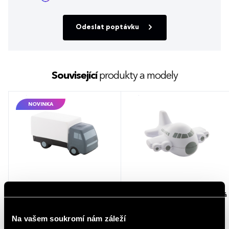
Odeslat poptávku
Související
produkty a modely
NOVINKA
Antistresový míček Furgone - šedá
Antistresová pomůcka
JETSTREAM ve tvaru letadla - bílá
Na vašem soukromí nám záleží