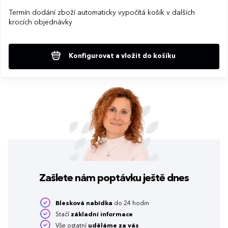
Termín dodání zboží automaticky vypočítá košík v dalších
krocích objednávky
Konfigurovat a vložit do košíku
Zašlete nám poptávku
ještě dnes
Blesková nabídka
do 24 hodin
Stačí
základní informace
Vše ostatní
uděláme za vás