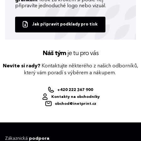
připravíte jednoduché logo nebo vizuál.
Jak připravit podklady pro tisk
Náš tým
je tu pro vás
Nevíte si rady?
Kontaktujte některého z našich odborníků,
který vám poradí s výběrem a nákupem.
+420 222 367 900
Kontakty na obchodníky
obchod@inetprint.cz
Zákaznická
podpora