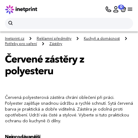
0
Inetprint.cz
Reklamní předměty
Kuchyň a domácnost
Potřeby pro vaření
Zástěry
Červené zástěry z
polyesteru
Červená polyesterová zástěra chrání oblečení při práci.
Polyester zajišťuje snadnou údržbu a rychlé schnutí. Sytá červená
barva je praktická a dobře viditelná. Zástěra je odolná proti
opotřebení. Udrží vás čisté a stylové. Vyberte si tuto praktickou
ochranu do kuchyně či dílny.
Nejprodávanější