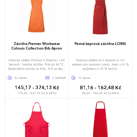
75 x 90 cm
72 x 86 cm
Zástěra Premier Workwear
Pevná keprová zástěra LOINS
Colours Collection Bib Apron
Klasická zástěra Premier k dispozici v 60
Keprová zástěra se 2 kapsami a 1m
barvách. Snadná údržba. Prát při 60 °C.
páskem pro zavázání vzadu. Kepr z 65 %
Nastavitelná přezka na krku. Krk ze stejné
polyesteru a 35 % bavlny.
látky. 90cm pásky ze stejné látky. Velikost
XL nyní k dispozici v černé a bílé.
62 barev
2 velikosti
12 barev
145,17 - 374,13 Kč
81,16 - 162,48 Kč
175,66 - 452,70 Kč (s DPH)
98,20 - 196,60 Kč (s DPH)