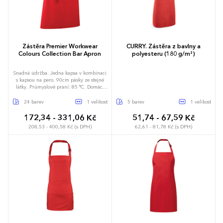
Zástěra Premier Workwear
CURRY. Zástěra z bavlny a
Colours Collection Bar Apron
polyesteru (180 g/m²)
Snadná údržba. Jedna kapsa v kombinaci
s kapsou na pero. 90cm pásky ze stejné
látky. Průmyslové praní: 85 °C. Domácí
praní: 60 °C. Kepr. Velikost kapsy: 26 x 21
cm (šířka x výška). Certifikace WRAP.
24 barev
1 velikost
5 barev
1 velikost
172,34 - 331,06 Kč
51,74 - 67,59 Kč
208,53 - 400,58 Kč (s DPH)
62,61 - 81,78 Kč (s DPH)
Univerzální
90 x 80 cm