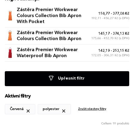
Zástěra Premier Workwear
158,77 - 377,08 Kč
Colours Collection Bib Apron
192,11 - 456,27 Kč (s DPH)
With Pocket
Zástěra Premier Workwear
145,17 - 374,13 Kč
Colours Collection Bib Apron
175,66 - 452,70 Kč (s DPH)
Zástěra Premier Workwear
142,19 - 253,15 Kč
Waterproof Bib Apron
172,05 - 306,31 Kč (s DPH)
Upřesnit filtr
Aktivní filtry
Červená
polyester
Zrušit všechny filtry
Celkem 19 produktů