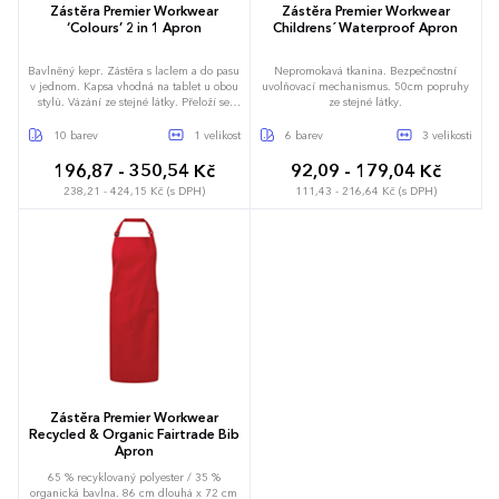
Zástěra Premier Workwear
Zástěra Premier Workwear
‘Colours’ 2 in 1 Apron
Childrens´ Waterproof Apron
Bavlněný kepr. Zástěra s laclem a do pasu
Nepromokavá tkanina. Bezpečnostní
v jednom. Kapsa vhodná na tablet u obou
uvolňovací mechanismus. 50cm popruhy
stylů. Vázání ze stejné látky. Přeloží se
ze stejné látky.
napůl, vázací pásky za krk se odstraní
a vznikne zástěra do pasu.
10 barev
1 velikost
6 barev
3 velikosti
196,87 - 350,54 Kč
92,09 - 179,04 Kč
238,21 - 424,15 Kč (s DPH)
111,43 - 216,64 Kč (s DPH)
4-5 let
4-6 let
7-9 let
60 x 62 cm
Zástěra Premier Workwear
Recycled & Organic Fairtrade Bib
Apron
65 % recyklovaný polyester / 35 %
organická bavlna. 86 cm dlouhá x 72 cm