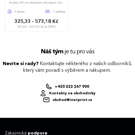
široká s 90 cm dlouhými šňůrkami. Dvě
šikmé boční kapsy o hloubce 24 cm
a šířce 18 cm. Zástěra plné délky
5 barev
1 velikost
z vysokogramážního materiálu.
Nastavitelná přezka na krku.
325,33 - 573,18 Kč
393,65 - 693,55 Kč (s DPH)
86 x 72 cm
Náš tým
je tu pro vás
Nevíte si rady?
Kontaktujte některého z našich odborníků,
který vám poradí s výběrem a nákupem.
+420 222 367 900
Kontakty na obchodníky
obchod@inetprint.cz
Zákaznická
podpora