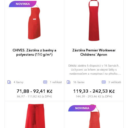
NOVINKA
72 x 86 cm
67 x 78 cm
CHIVES. Zástěra z bavlny a
Zástěra Premier Workwear
polyesteru (150 g/m²)
Childrens´ Apron
Dětská zástěra k dispozici v 16 barvách.
Uchycení za krkem ze stejné látky s
nastavovačem a rozepínací na přezku.
Kravaty z vlastního textilu dlouhé 50cm.
Šířka: dítě 43 cm, junior 48 cm. Délka:
4 barvy
1 velikost
16 barev
3 velikosti
dítě 53 cm, junior 63 cm.
71,88 - 92,41 Kč
119,33 - 242,53 Kč
86,97 - 111,82 Kč (s DPH)
144,39 - 293,46 Kč (s DPH)
NOVINKA
Univerzální
4-5 let
4-6 let
7-9 let