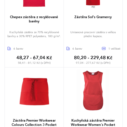
72 x 86 cm
91 x 102 cm
Chepex zástěra z recyklované
Zástěra Sol's Gramercy
bavlny
Kuchyňská zástěra ze 70% recyklované
Unisexová pracovní zástěra s velkou
bavlny a 30% RPET polyesteru, 180 g/m².
přední kapsou.
6 barev
6 barev
1 velikost
48,27 - 67,04 Kč
80,20 - 229,48 Kč
58,41 - 81,12 Kč (s DPH)
97,04 - 277,67 Kč (s DPH)
80 x 63 cm
Zástěra Premier Workwear
Kuchyňská zástěra Premier
Colours Collection 3-Pocket
Workwear Women´s Pocket