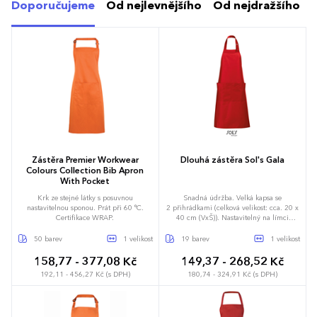
Doporučujeme
Od nejlevnějšího
Od nejdražšího
Zástěra Premier Workwear
Dlouhá zástěra Sol's Gala
Colours Collection Bib Apron
With Pocket
Krk ze stejné látky s posuvnou
Snadná údržba. Velká kapsa se
nastavitelnou sponou. Prát při 60 °C.
2 přihrádkami (celková velikost: cca. 20 x
Certifikace WRAP.
40 cm (VxŠ)). Nastavitelný na límci
pomocí kovového poutka.
50 barev
1 velikost
19 barev
1 velikost
158,77 - 377,08 Kč
149,37 - 268,52 Kč
192,11 - 456,27 Kč (s DPH)
180,74 - 324,91 Kč (s DPH)