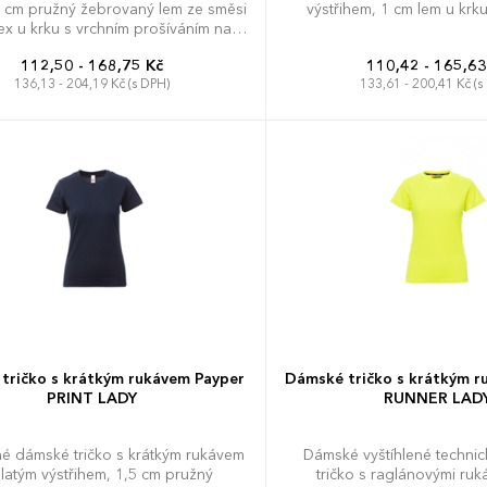
5 cm pružný žebrovaný lem ze směsi
výstřihem, 1 cm lem u krku
x u krku s vrchním prošíváním na
traně, barevně kontrastní výztuž od
112,50 - 168,75 Kč
110,42 - 165,63
e k rameni viditelná na límečku,
136,13 - 204,19 Kč (s DPH)
133,61 - 200,41 Kč (s
pružné švy, tubulární střih.
M
L
XL
XXL
3XL
4XL
S
M
L
X
5XL
tričko s krátkým rukávem Payper
Dámské tričko s krátkým r
PRINT LADY
RUNNER LAD
né dámské tričko s krátkým rukávem
Dámské vyštíhlené technic
latým výstřihem, 1,5 cm pružný
tričko s raglánovými ruká