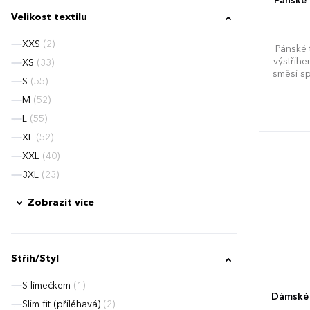
Pánské 
Velikost textilu
XXS
(2)
Pánské 
výstřih
XS
(33)
směsi s
S
(55)
na předn
od ram
M
(52)
pružn
L
(55)
pr
XL
(52)
XXL
(40)
XS
S
3XL
(23)
Zobrazit více
Střih/Styl
S límečkem
(1)
Dámské 
Slim fit (přiléhavá)
(2)