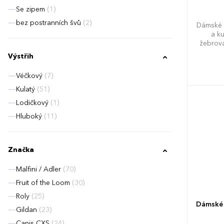
Se zipem
(1)
bez postranních švů
(2)
Dámské v
a ku
žebrova
vrchn
Výstřih
barevn
ramen
Véčkový
(7)
Kulatý
(51)
Lodičkový
(1)
Hluboký
(11)
Značka
Malfini / Adler
(70)
Fruit of the Loom
(30)
Roly
(25)
Dámské 
Gildan
(23)
Canis CXS
(24)