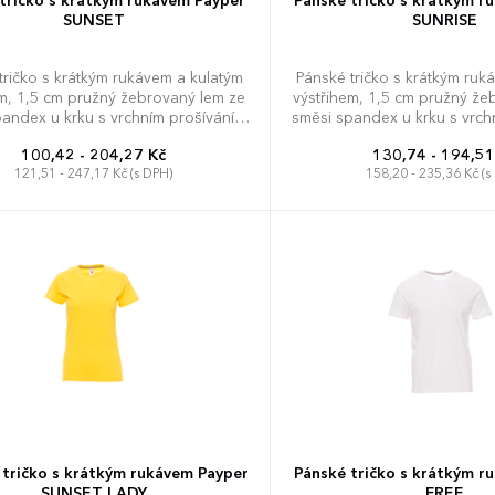
tričko s krátkým rukávem Payper
Pánské tričko s krátkým r
SUNSET
SUNRISE
tričko s krátkým rukávem a kulatým
Pánské tričko s krátkým ruk
em, 1,5 cm pružný žebrovaný lem ze
výstřihem, 1,5 cm pružný že
pandex u krku s vrchním prošíváním
směsi spandex u krku s vrch
í straně, barevně kontrastní výztuž
na přední straně, barevn
100,42 - 204,27 Kč
130,74 - 194,51
ene k rameni viditelná na límečku,
vyztužovací páska od ram
121,51 - 247,17 Kč (s DPH)
158,20 - 235,36 Kč (s
é švy, tubulární střih (maskáčové
viditelná na límečku, pružné
ovedení s postranním sešitím).
sešití.
M
L
XL
XXL
3XL
4XL
XS
S
M
L
XL
XXL
5XL
5XL
tričko s krátkým rukávem Payper
Pánské tričko s krátkým r
SUNSET LADY
FREE