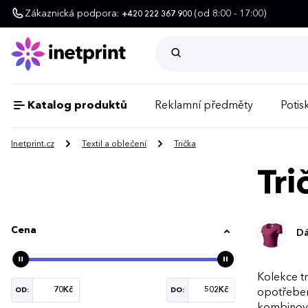
Zákaznická podpora:
(od 8:00 - 17:00)
+420 222 367 900
Katalog produktů
Reklamní předměty
Potisk
Inetprint.cz
Textil a oblečení
Trička
Tri
Cena
Dá
Kolekce tr
OD:
DO:
opotřebení
kombinován