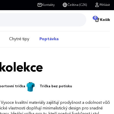
Kontakty
Čeština (CZK)
Přihlásit
0
Košík
Chytré tipy
Poptávka
 kolekce
portovní trička
Trička bez potisku
ysoce kvalitní materiály zajišťují prodyšnost a odolnost vůči
ické vlastnosti doplňují minimalistický design pro snadné
ru. Ideální volba pro ty, kteří oceňují funkčnost i styl.