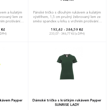
ávem a kulatým
Pánské tričko s dlouhým rukávem a kulatým
brovaný lem ze
výstřihem, 1,5 cm pružný žebrovaný lem ze
ním prošíváním
směsi spandex u krku s vrchním prošíváním
vací páska od
na přední straně, barevně kontrastní
 Kč
192,62 - 286,59 Kč
vy, postranní
vyztužovací páska od ramene k rameni
 DPH)
233,07 - 346,77 Kč (s DPH)
etikety
viditelná na límečku, pružné švy, postranní
sešití.
XXL
3XL
XS
S
M
L
XL
XXL
3XL
4XL
5XL
ukávem Payper
Dámské tričko s krátkým rukávem Payper
SUNRISE LADY