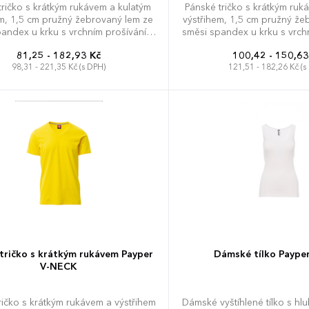
tričko s krátkým rukávem a kulatým
Pánské tričko s krátkým ruk
em, 1,5 cm pružný žebrovaný lem ze
výstřihem, 1,5 cm pružný že
pandex u krku s vrchním prošíváním
směsi spandex u krku s vrch
řední straně, barevně kontrastní
na přední straně, barevn
81,25 - 182,93 Kč
100,42 - 150,63
žovací páska od ramene k rameni
vyztužovací páska od ram
98,31 - 221,35 Kč (s DPH)
121,51 - 182,26 Kč (s
á na límečku, pružné švy, postranní
viditelná na límečku, pružné
sešití.
střih.
XS
S
M
L
XL
XXL
5XL
tričko s krátkým rukávem Payper
Dámské tílko Payp
V-NECK
ričko s krátkým rukávem a výstřihem
Dámské vyštíhlené tílko s h