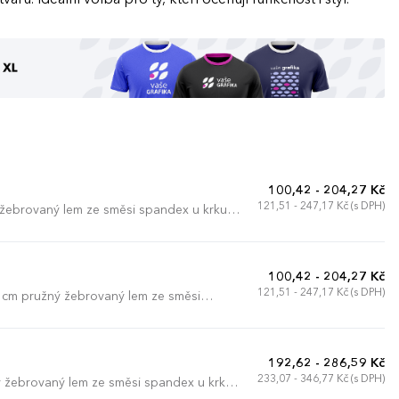
100,42 - 204,27 Kč
121,51 - 247,17 Kč (s DPH)
ý žebrovaný lem ze směsi spandex u krku s
amene k rameni viditelná na límečku,
m).
100,42 - 204,27 Kč
121,51 - 247,17 Kč (s DPH)
5 cm pružný žebrovaný lem ze směsi
trastní vyztužovací páska od ramene k
192,62 - 286,59 Kč
233,07 - 346,77 Kč (s DPH)
ý žebrovaný lem ze směsi spandex u krku