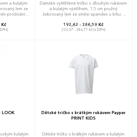
ávem a kulatým
Dámské vyštíhlené tričko s dlouhým rukávem
brovaný lem ze
a kulatým výstřihem, 1,5 cm pružný
ním prošíváním
žebrovaný lem ze směsi spandex u krku s
ě kontrastní
vrchním prošíváním na přední straně, dlouhá
 Kč
192,62 - 286,59 Kč
ene k rameni
manžeta, barevně kontrastní vyztužovací
 DPH)
233,07 - 346,77 Kč (s DPH)
 švy, tubulární
páska od ramene k rameni viditelná na
límečku, pružné švy, postranní sešití.
3XL
4XL
XS
S
M
L
XL
XXL
er LOOK
Dětské tričko s krátkým rukávem Payper
PRINT KIDS
lubokým kulatým
Dětské tričko s krátkým rukávem a kulatým