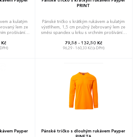
ukávem Payper
Pánské tričko s krátkým rukávem Payper
PRINT
ávem a kulatým
Pánské tričko s krátkým rukávem a kulatým
brovaný lem ze
výstřihem, 1,5 cm pružný žebrovaný lem ze
ním prošíváním
směsi spandex u krku s vrchním prošíváním
ě kontrastní
na přední straně, tubulární střih.
 Kč
79,58 - 132,50 Kč
ene k rameni
 DPH)
96,29 - 160,33 Kč (s DPH)
 švy, postranní
XS
S
M
L
XL
XXL
3XL
XXS
3XL
4XL
4XL
5XL
ukávem Payper
Pánské tričko s dlouhým rukávem Payper
PINETA