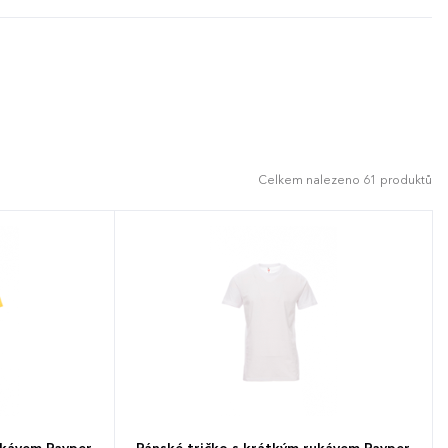
ací páska od ramene k rameni viditelná na
Celkem nalezeno 61 produktů