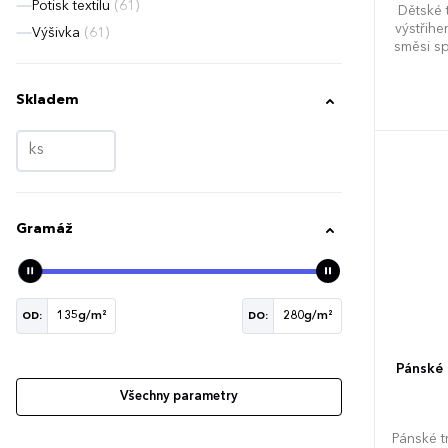
Potisk textilu
(61)
Dětské 
výstřih
Výšivka
(61)
směsi s
na p
vyztu
Skladem
viditeln
Gramáž
OD:
DO:
Pánské 
Všechny parametry
Pánské t