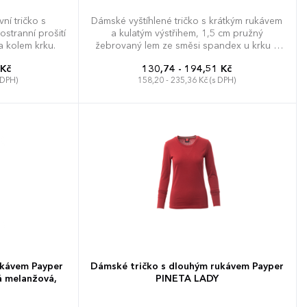
ní tričko s
Dámské vyštíhlené tričko s krátkým rukávem
ostranní prošití
a kulatým výstřihem, 1,5 cm pružný
ka kolem krku.
žebrovaný lem ze směsi spandex u krku s
vrchním prošíváním na přední straně,
 Kč
130,74 - 194,51 Kč
barevně kontrastní vyztužovací páska od
 DPH)
158,20 - 235,36 Kč (s DPH)
ramene k rameni viditelná na límečku,
pružné švy, postranní sešití.
L
3XL
XS
S
M
L
XL
XXL
ukávem Payper
Dámské tričko s dlouhým rukávem Payper
 melanžová,
PINETA LADY