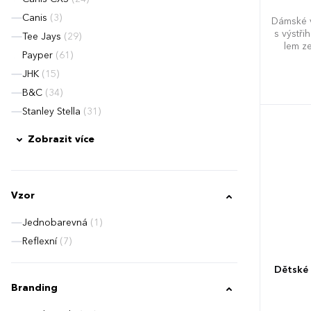
Canis
(3)
Dámské v
s výstř
Tee Jays
(29)
lem z
Payper
(61)
prošív
výztuž
JHK
(15)
límeč
B&C
(34)
Stanley Stella
(31)
Zobrazit více
Vzor
Jednobarevná
(1)
Reflexní
(7)
Dětské 
Branding