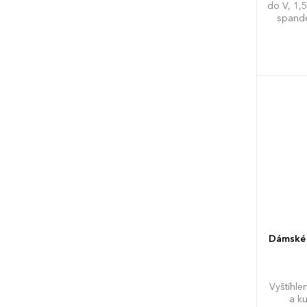
do V, 1,
spande
přední s
ramen
XS
S
Dámské 
Vyštíhle
a ku