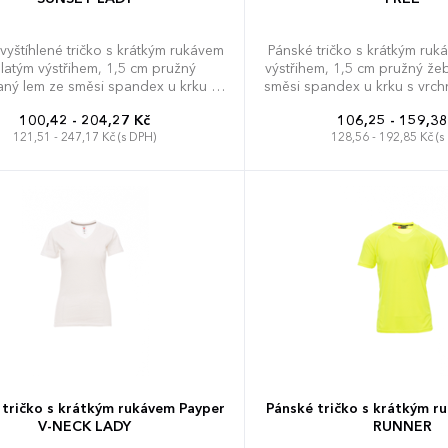
yštíhlené tričko s krátkým rukávem
Pánské tričko s krátkým ruk
latým výstřihem, 1,5 cm pružný
výstřihem, 1,5 cm pružný že
ný lem ze směsi spandex u krku s
směsi spandex u krku s vrch
ím prošíváním na přední straně,
na přední straně, vyztužo
100,42 - 204,27 Kč
106,25 - 159,38
ě kontrastní vyztužovací páska od
ramene k rameni, pružné š
121,51 - 247,17 Kč (s DPH)
128,56 - 192,85 Kč (s
e k rameni viditelná na límečku,
sešití. Neutrální bez 
pružné švy, postranní sešití.
XS
S
M
L
XL
XS
S
M
L
XL
XXL
tričko s krátkým rukávem Payper
Pánské tričko s krátkým r
V-NECK LADY
RUNNER