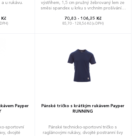
 a u rukávu.
výstřihem, 1,5 cm pružný žebrovaný lem ze
směsi spandex u krku s vrchním prošíváním
na přední straně, tubulární střih.
 Kč
70,83 - 106,25 Kč
 DPH)
85,70 - 128,56 Kč (s DPH)
L
ukávem Payper
Pánské tričko s krátkým rukávem Payper
Y
RUNNING
ko-sportovní
Pánské technicko-sportovní tričko s
vy, dvojité
raglánovými rukávy, dvojité postranní švy