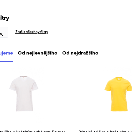
s vrchním prošíváním na přední straně, barevně kontrastní vyztužov
límečku, pružné švy, postranní sešití.
ltry
Zrušit všechny filtry
ujeme
Od nejlevnějšího
Od nejdražšího