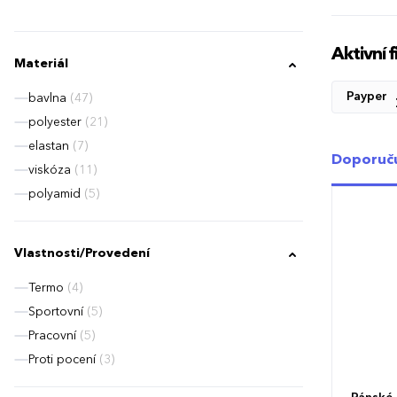
Aktivní fi
Materiál
Payper
bavlna
(47)
polyester
(21)
elastan
(7)
Doporuč
viskóza
(11)
polyamid
(5)
Vlastnosti/Provedení
Termo
(4)
Sportovní
(5)
Pracovní
(5)
Proti pocení
(3)