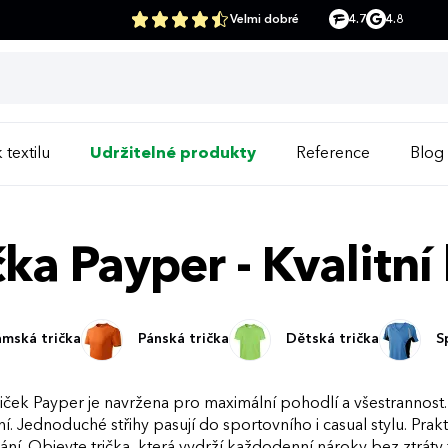
Velmi dobré
4.7
4.8
 textilu
Udržitelné produkty
Reference
Blog
čka Payper - Kvalitní
mská trička
Pánská trička
Dětská trička
S
iček Payper je navržena pro maximální pohodlí a všestrannost. V
. Jednoduché střihy pasují do sportovního i casual stylu. Prakt
í. Objevte trička, která vydrží každodenní nároky bez ztráty tva