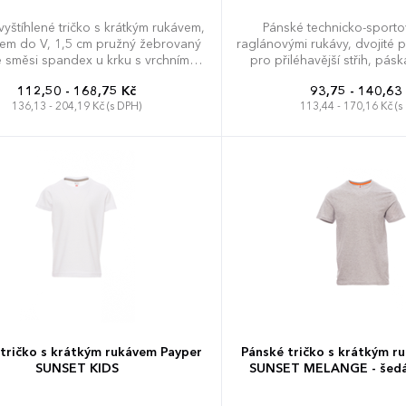
yštíhlené tričko s krátkým rukávem,
Pánské technicko-sportov
ihem do V, 1,5 cm pružný žebrovaný
raglánovými rukávy, dvojité p
e směsi spandex u krku s vrchním
pro přiléhavější střih, pás
áním na přední straně, kontrastní
112,50 - 168,75 Kč
93,75 - 140,63
 od ramene k rameni viditelná na
136,13 - 204,19 Kč (s DPH)
113,44 - 170,16 Kč (s
ku, pružné švy, postranní sešití.
XS
S
M
L
XL
XXL
S
M
L
XL
XX
tričko s krátkým rukávem Payper
Pánské tričko s krátkým r
SUNSET KIDS
SUNSET MELANGE - šedá