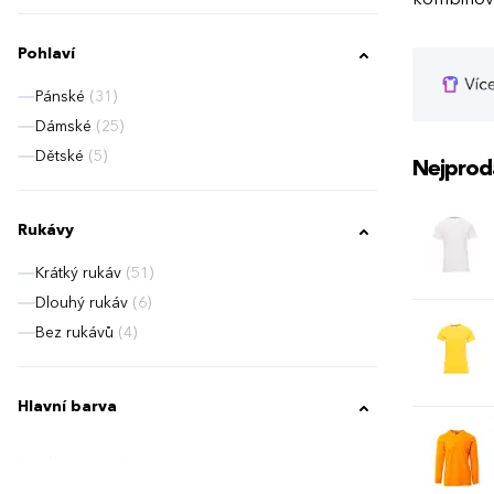
Pohlaví
Pánské
(31)
Dámské
(25)
Dětské
(5)
Nejprod
Rukávy
Krátký rukáv
(51)
Dlouhý rukáv
(6)
Bez rukávů
(4)
Hlavní barva