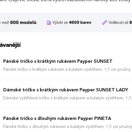
ávanější
Pánské tričko s krátkým rukávem Payper SUNSET
Pánské tričko s krátkým rukávem a kulatým výstřihem, 1,5 cm pružn
vrchním prošíváním na přední straně, barevně kontrastní výztuž od r
pružné švy, tubulární střih (maskáčové provedení s postranním sešití
Dámské tričko s krátkým rukávem Payper SUNSET LADY
Dámské vyštíhlené tričko s krátkým rukávem a kulatým výstřihem, 1,
spandex u krku s vrchním prošíváním na přední straně, barevně kon
rameni viditelná na límečku, pružné švy, postranní sešití.
Pánské tričko s dlouhým rukávem Payper PINETA
Pánské tričko s dlouhým rukávem a kulatým výstřihem, 1,5 cm pružn