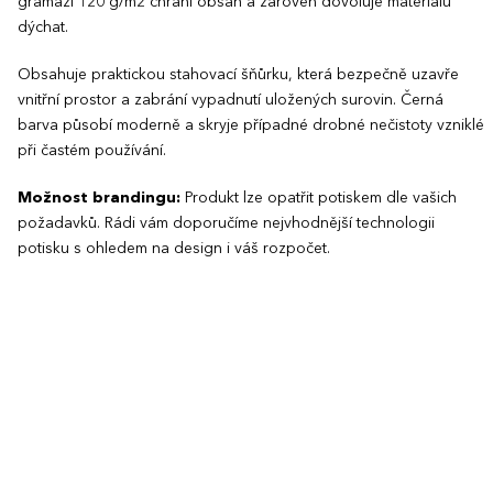
gramáži 120 g/m2 chrání obsah a zároveň dovoluje materiálu
dýchat.
Obsahuje praktickou stahovací šňůrku, která bezpečně uzavře
vnitřní prostor a zabrání vypadnutí uložených surovin. Černá
barva působí moderně a skryje případné drobné nečistoty vzniklé
při častém používání.
Možnost brandingu:
Produkt lze opatřit potiskem dle vašich
požadavků. Rádi vám doporučíme nejvhodnější technologii
potisku s ohledem na design i váš rozpočet.