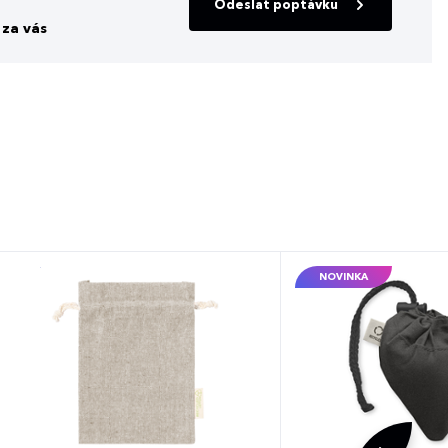
Odeslat poptávku
za vás
NOVINKA