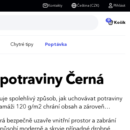
Kontakty
Čeština (CZK)
Přihlásit
0
Košík
Chytré tipy
Poptávka
a potraviny Černá
uje spolehlivý způsob, jak uchovávat potraviny
ramáži 120 g/m2 chrání obsah a zároveň
rá bezpečně uzavře vnitřní prostor a zabrání
 působí moderně a skryje případné drobné