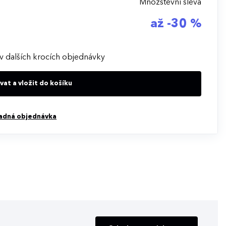
Množstevní sleva
až -30 %
v dalších krocích objednávky
at a vložit do košíku
adná objednávka