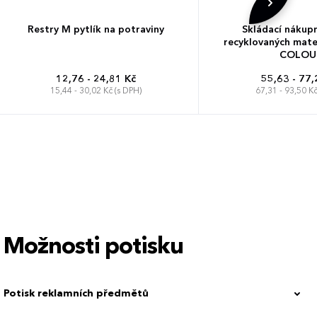
Restry M pytlík na potraviny
Skládací nákupn
recyklovaných mate
COLOU
12,76 - 24,81 Kč
55,63 - 77,
15,44 - 30,02 Kč (s DPH)
67,31 - 93,50 Kč
Možnosti potisku
Potisk reklamních předmětů