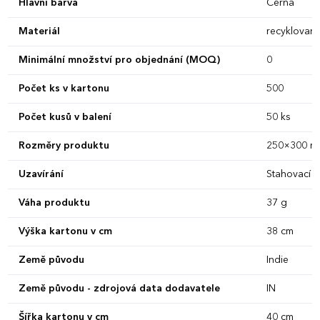
Hlavní barva
Černá
Materiál
recyklovan
Minimální množství pro objednání (MOQ)
0
Počet ks v kartonu
500
Počet kusů v balení
50 ks
Rozměry produktu
250×300 m
Uzavírání
Stahovací š
Váha produktu
37 g
Výška kartonu v cm
38 cm
Země původu
Indie
Země původu - zdrojová data dodavatele
IN
Šířka kartonu v cm
40 cm