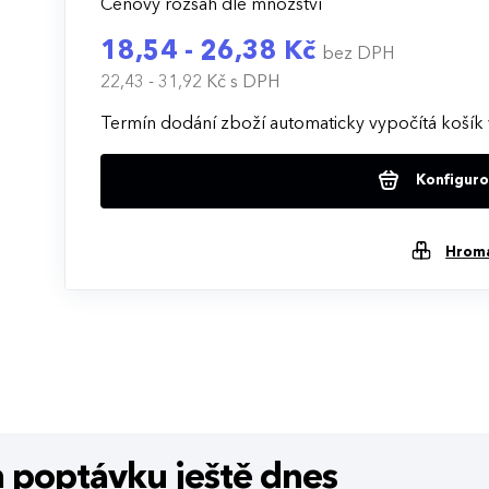
Cenový rozsah dle množství
18,54 - 26,38 Kč
bez DPH
22,43 - 31,92 Kč
s DPH
Termín dodání zboží automaticky vypočítá košík 
Konfigurov
Hrom
m poptávku
ještě dnes