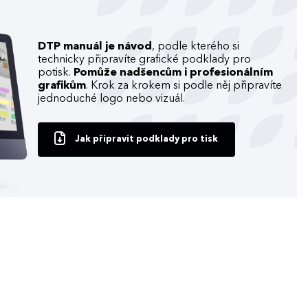
DTP manuál je návod
, podle kterého si
technicky připravíte grafické podklady pro
potisk.
Pomůže nadšencům i profesionálním
grafikům
. Krok za krokem si podle něj připravíte
jednoduché logo nebo vizuál.
Jak připravit podklady pro tisk