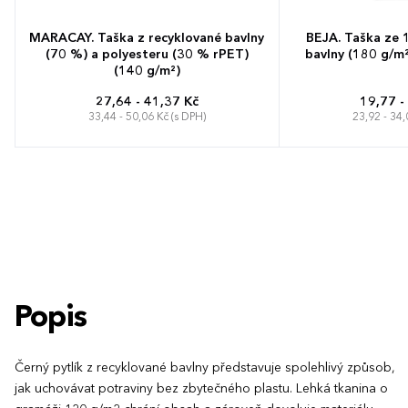
MARACAY. Taška z recyklované bavlny
BEJA. Taška ze 
(70 %) a polyesteru (30 % rPET)
bavlny (180 g/m²)
(140 g/m²)
27,64 - 41,37 Kč
19,77 -
33,44 - 50,06 Kč (s DPH)
23,92 - 34,
Popis
Černý pytlík z recyklované bavlny představuje spolehlivý způsob,
jak uchovávat potraviny bez zbytečného plastu. Lehká tkanina o