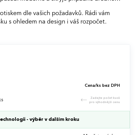
potiskem dle vašich požadavků. Rádi vám
ku s ohledem na design i váš rozpočet.
Cena/ks bez DPH
Zadejte počet kusů
ks
pro výhodnější cenu
echnologii - výběr v dalším kroku