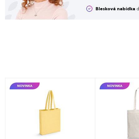
Blesková nabídka
d
NOVINKA
NOVINKA