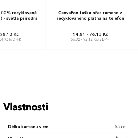
100% recyklované
CanvaFon taška přes rameno z
 - světlá přírodní
recyklovaného plátna na telefon
 28,13 Kč
54,81 - 76,13 Kč
04 Kč (s DPH)
66,32 - 92,12 Kč (s DPH)
Vlastnosti
Délka kartonu v cm
55 cm