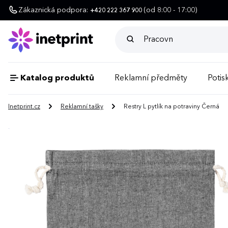
Zákaznická podpora:
(od 8:00 - 17:00)
+420 222 367 900
Katalog produktů
Reklamní předměty
Potisk
Inetprint.cz
Reklamní tašky
Restry L pytlík na potraviny Černá