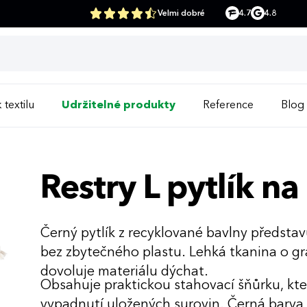
Velmi dobré
4.7
4.8
 textilu
Udržitelné produkty
Reference
Blog
Restry L pytlík n
Černý pytlík z recyklované bavlny představ
bez zbytečného plastu. Lehká tkanina o g
dovoluje materiálu dýchat.
Obsahuje praktickou stahovací šňůrku, kte
vypadnutí uložených surovin. Černá barva