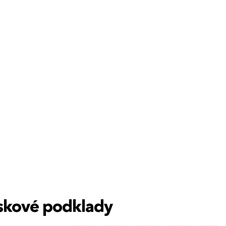
0
tiskové podklady