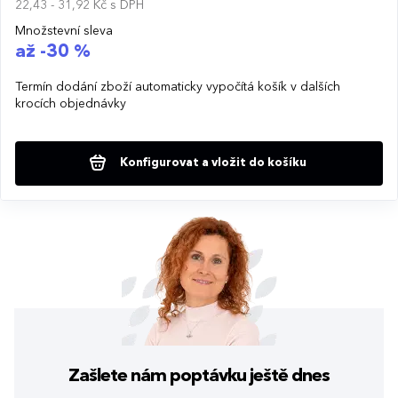
22,43 - 31,92 Kč
s DPH
Množstevní sleva
až -30 %
Termín dodání zboží automaticky vypočítá košík v dalších
krocích objednávky
Konfigurovat a vložit do košíku
Zašlete nám poptávku
ještě dnes