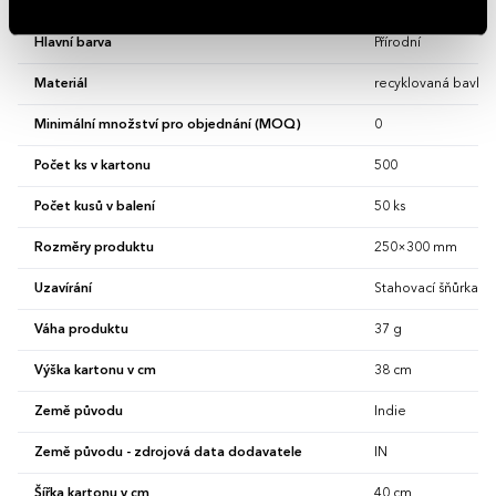
Délka kartonu v cm
55 cm
Hlavní barva
Přírodní
Materiál
recyklovaná bavlna
Minimální množství pro objednání (MOQ)
0
Počet ks v kartonu
500
Počet kusů v balení
50 ks
Rozměry produktu
250×300 mm
Uzavírání
Stahovací šňůrka
Váha produktu
37 g
Výška kartonu v cm
38 cm
Země původu
Indie
Země původu - zdrojová data dodavatele
IN
Šířka kartonu v cm
40 cm