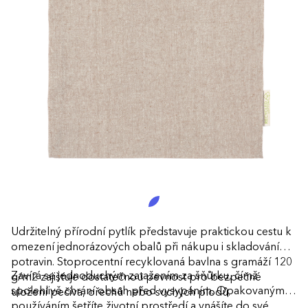
Udržitelný přírodní pytlík představuje praktickou cestu k
omezení jednorázových obalů při nákupu i skladování
potravin. Stoprocentní recyklovaná bavlna s gramáží 120
Zavírá se jednoduchým zatažením za šňůrku, čímž
g/m2 zajišťuje dostatečnou pevnost pro bezpečné
spolehlivě chrání obsah před vysypáním. Opakovaným
uložení pečiva, ořechů nebo suchých plodů.
používáním šetříte životní prostředí a vnášíte do své