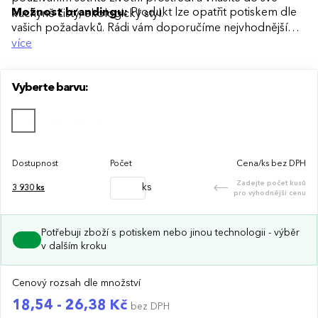
Možnost brandingu:
Produkt lze opatřit potiskem dle
kuchyně čistý, ekologický styl.
vašich požadavků. Rádi vám doporučíme nejvhodnější
technologii potisku s ohledem na design i váš rozpočet.
více
Vyberte barvu:
Dostupnost
Počet
Cena/ks bez DPH
Zadejte počet kusů
ks
3 930
ks
pro výhodnější cenu
Potřebuji zboží s potiskem nebo jinou technologii - výběr
v dalším kroku
Cenový rozsah dle množství
18,54 - 26,38 Kč
bez DPH