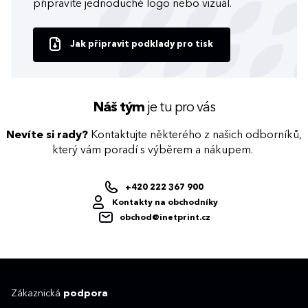
připravíte jednoduché logo nebo vizuál.
Jak připravit podklady pro tisk
Náš tým
je tu pro vás
Nevíte si rady?
Kontaktujte některého z našich odborníků,
který vám poradí s výběrem a nákupem.
+420 222 367 900
Kontakty na obchodníky
obchod@inetprint.cz
Zákaznická
podpora