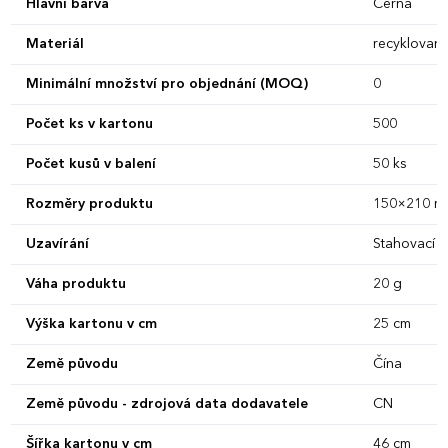
Hlavní barva
Černá
Materiál
recyklovan
Minimální množství pro objednání (MOQ)
0
Počet ks v kartonu
500
Počet kusů v balení
50 ks
Rozměry produktu
150×210 m
Uzavírání
Stahovací š
Váha produktu
20 g
Výška kartonu v cm
25 cm
Země původu
Čína
Země původu - zdrojová data dodavatele
CN
Šířka kartonu v cm
46 cm