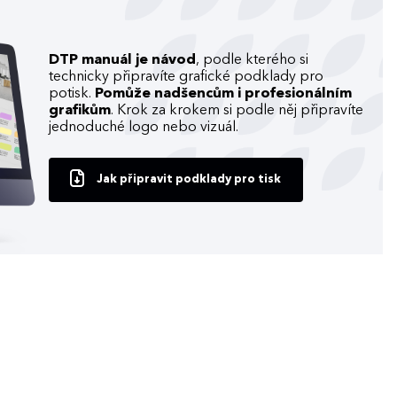
DTP manuál je návod
, podle kterého si
technicky připravíte grafické podklady pro
potisk.
Pomůže nadšencům i profesionálním
grafikům
. Krok za krokem si podle něj připravíte
jednoduché logo nebo vizuál.
Jak připravit podklady pro tisk