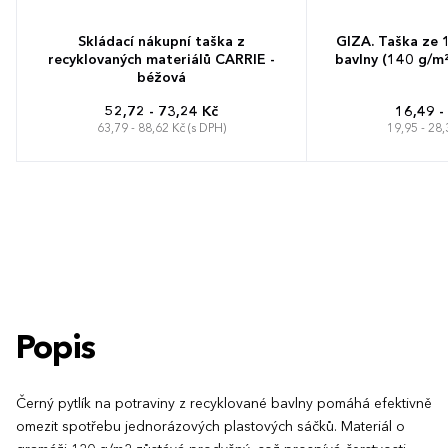
Skládací nákupní taška z
GIZA. Taška ze 
recyklovaných materiálů CARRIE -
bavlny (140 g/m²)
béžová
52,72 - 73,24 Kč
16,49 -
63,79 - 88,62 Kč (s DPH)
19,95 - 28,
Popis
Černý pytlík na potraviny z recyklované bavlny pomáhá efektivně
omezit spotřebu jednorázových plastových sáčků. Materiál o