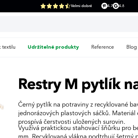
Velmi dobré
4.7
4.8
 textilu
Udržitelné produkty
Reference
Blog
Restry M pytlík n
Černý pytlík na potraviny z recyklované b
jednorázových plastových sáčků. Materiál
prospívá čerstvosti uložených surovin.
Využívá praktickou stahovací šňůrku pro 
mm. Recyklovaná vlákna podtrhují šetrný p