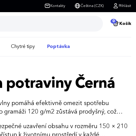
Kontakty
Čeština (CZK)
Přihlásit
0
Košík
Chytré tipy
Poptávka
a potraviny Černá
avlny pomáhá efektivně omezit spotřebu
 o gramáži 120 g/m2 zůstává prodyšný, což
bezpečné uzavření obsahu v rozměru 150 × 210
řístup k životnímu prostředí v každé