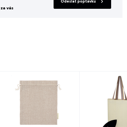
Odeslat poptávku
za vás