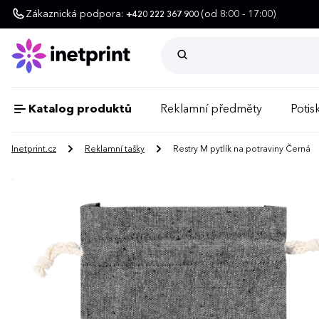
Zákaznická podpora:
(od 8:00 - 17:00)
+420 222 367 900
Katalog produktů
Reklamní předměty
Potisk
Inetprint.cz
Reklamní tašky
Restry M pytlík na potraviny Černá