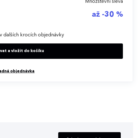
Množstevní sleva
až -30 %
v dalších krocích objednávky
at a vložit do košíku
adná objednávka