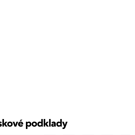
0
tiskové podklady