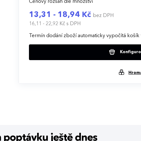
Cenový rozsah dle množství
13,31 - 18,94 Kč
bez DPH
16,11 - 22,92 Kč
s DPH
Termín dodání zboží automaticky vypočítá košík 
Konfigurov
Hrom
m poptávku
ještě dnes