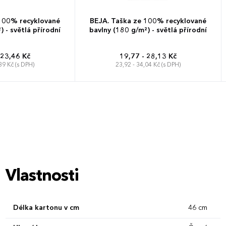
100% recyklované
BEJA. Taška ze 100% recyklované
 - světlá přírodní
bavlny (180 g/m²) - světlá přírodní
 23,46 Kč
19,77 - 28,13 Kč
39 Kč (s DPH)
23,92 - 34,04 Kč (s DPH)
Vlastnosti
Délka kartonu v cm
46 cm