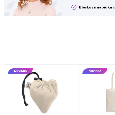
Blesková nabídka
d
NOVINKA
NOVINKA