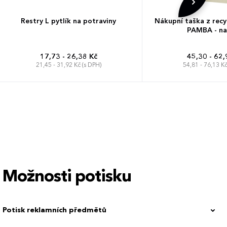
Restry L pytlík na potraviny
Nákupní taška z recy
PAMBA - na
17,73 - 26,38 Kč
45,30 - 62,
21,45 - 31,92 Kč (s DPH)
54,81 - 76,13 Kč
Možnosti potisku
Potisk reklamních předmětů