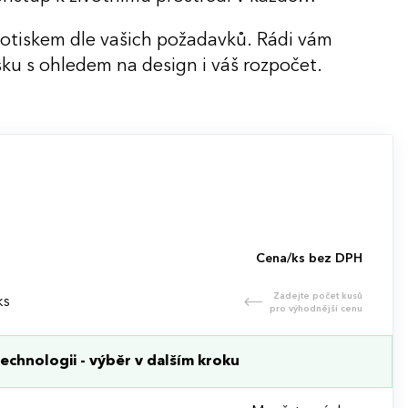
potiskem dle vašich požadavků. Rádi vám
ku s ohledem na design i váš rozpočet.
Cena/ks bez DPH
Zadejte počet kusů
ks
pro výhodnější cenu
echnologii - výběr v dalším kroku