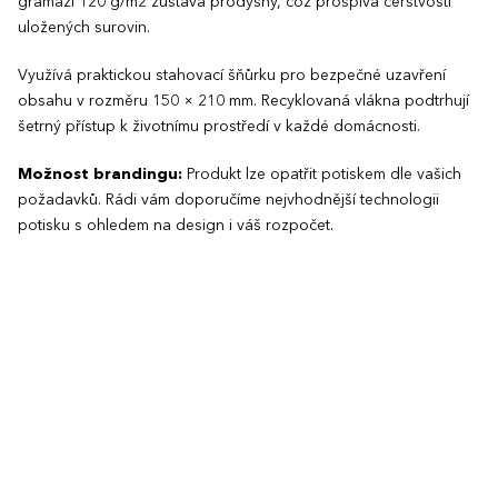
gramáži 120 g/m2 zůstává prodyšný, což prospívá čerstvosti
uložených surovin.
Využívá praktickou stahovací šňůrku pro bezpečné uzavření
obsahu v rozměru 150 × 210 mm. Recyklovaná vlákna podtrhují
šetrný přístup k životnímu prostředí v každé domácnosti.
Možnost brandingu:
Produkt lze opatřit potiskem dle vašich
požadavků. Rádi vám doporučíme nejvhodnější technologii
potisku s ohledem na design i váš rozpočet.