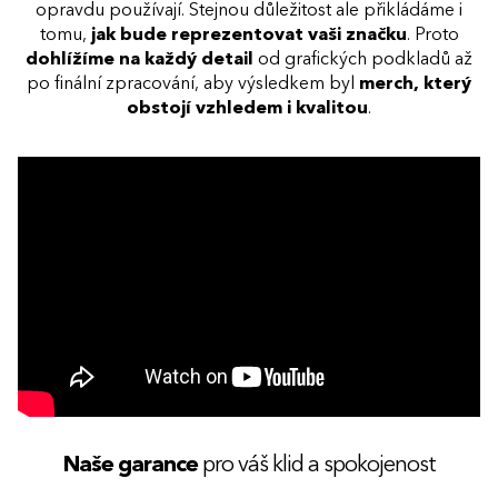
opravdu používají. Stejnou důležitost ale přikládáme i
tomu,
jak bude reprezentovat vaši značku
. Proto
dohlížíme na každý detail
od grafických podkladů až
po finální zpracování, aby výsledkem byl
merch, který
obstojí vzhledem i kvalitou
.
Naše garance
pro váš klid a spokojenost