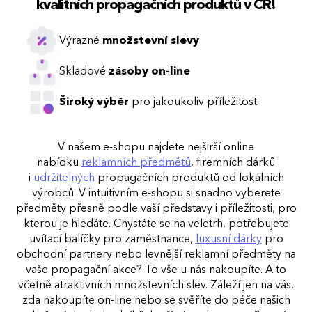
kvalitních propagačních produktů v ČR!
Výrazné
množstevní slevy
Skladové
zásoby on-line
Široký výběr
pro jakoukoliv příležitost
V našem e-shopu najdete nejširší online
nabídku
reklamních předmětů
, firemních dárků
i
udržitelných
propagačních produktů od lokálních
výrobců. V intuitivním e-shopu si snadno vyberete
předměty přesně podle vaší představy i příležitosti, pro
kterou je hledáte. Chystáte se na veletrh, potřebujete
uvítací balíčky pro zaměstnance,
luxusní dárky
pro
obchodní partnery nebo levnější reklamní předměty na
vaše propagační akce? To vše u nás nakoupíte. A to
včetně atraktivních množstevních slev. Záleží jen na vás,
zda nakoupíte on-line nebo se svěříte do péče našich