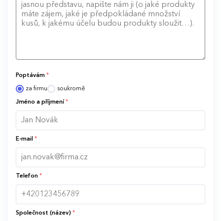
Poptávám
*
za firmu
soukromě
Jméno a příjmení
*
E-mail
*
Telefon
*
Společnost (název)
*