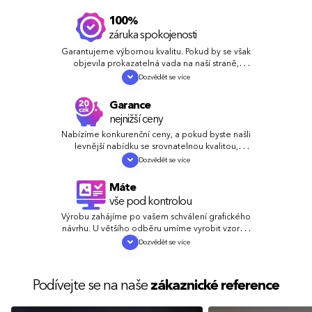
100%
záruka spokojenosti
Garantujeme výbornou kvalitu. Pokud by se však
objevila prokazatelná vada na naší straně,
zdarma a rychle chybu napravíme nebo vám
Dozvědět se více
vrátíme peníze.
Garance
nejnižší ceny
Nabízíme konkurenční ceny, a pokud byste našli
levnější nabídku se srovnatelnou kvalitou,
vyrovnáme nebo ještě snížíme cenu.
Dozvědět se více
Máte
vše pod kontrolou
Výrobu zahájíme po vašem schválení grafického
návrhu. U většího odběru umíme vyrobit vzorky,
abyste se mohli přesvědčit o kvalitě.
Dozvědět se více
Podívejte se na naše
zákaznické reference