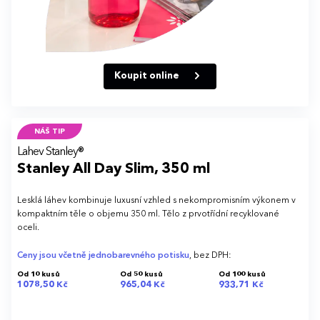
Koupit online
NÁŠ TIP
Lahev Stanley®
Stanley All Day Slim, 350 ml
Lesklá láhev kombinuje luxusní vzhled s nekompromisním výkonem v
kompaktním těle o objemu 350 ml. Tělo z prvotřídní recyklované
oceli.
Ceny jsou včetně jednobarevného potisku
, bez DPH:
Od 10 kusů
Od 50 kusů
Od 100 kusů
1078,50 Kč
965,04 Kč
933,71 Kč