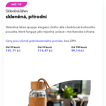
NÁŠ TIP
Skleněná láhev
skleněná, přírodní
Skleněná lahev spojuje eleganci čirého skla s funkčností korkového
pouzdra, které funguje jako tepelná izolace i mechanická ochrana.
Ceny jsou včetně jednobarevného potisku
, bez DPH:
Od 10 kusů
Od 50 kusů
Od 100 kusů
191,71 Kč
114,47 Kč
98,14 Kč