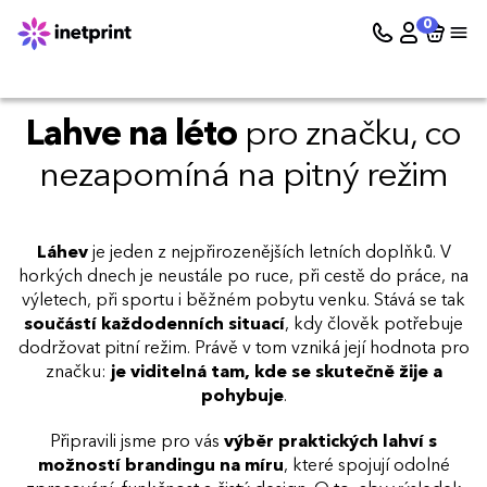
0
Lahve na léto
pro značku, co
nezapomíná na pitný režim
Láhev
je jeden z nejpřirozenějších letních doplňků. V
horkých dnech je neustále po ruce, při cestě do práce, na
výletech, při sportu i běžném pobytu venku. Stává se tak
součástí každodenních situací
, kdy člověk potřebuje
dodržovat pitní režim. Právě v tom vzniká její hodnota pro
značku:
je viditelná tam, kde se skutečně žije a
pohybuje
.
Připravili jsme pro vás
výběr praktických lahví s
možností brandingu na míru
, které spojují odolné