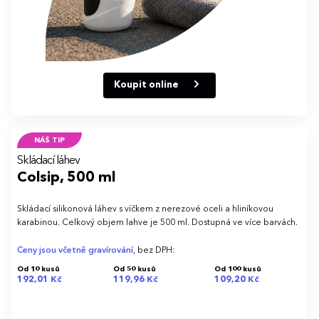
Koupit online
NÁŠ TIP
Skládací láhev
Colsip, 500 ml
Skládací silikonová láhev s víčkem z nerezové oceli a hliníkovou
karabinou. Celkový objem lahve je 500 ml. Dostupná ve více barvách.
Ceny jsou včetně gravírování,
bez DPH:
Od 10 kusů
Od 50 kusů
Od 100 kusů
192,01 Kč
119,96 Kč
109,20 Kč