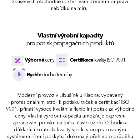
zkušených obchodníků, kteří vám obratem připraví
nabídku na míru.
Vlastní výrobní kapacity
pro potisk propagačních produktů
Výborné
ceny
Certifikace
kvality ISO 9001
Rychlé
dodací termíny
Moderní provoz v Libušíně u Kladna, vybavený
profesionálními stroji k potisku triček a certifikací ISO
9001, přináší vysoce kvalitní a flexibilní potisk za výhodné
ceny. Vlastní výrobní kapacita umožňuje expresní
zpracování potisku na trička často už do 72 hodin a
důkladná kontrola kvality spolu s propracovaným
systémem řízení poskytují dokonalý přehled o průběhu