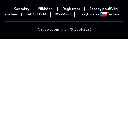
Kontakty
Přihlášení
Registrace
Zásady používání
cookies
reCAPTCHA
MaxMind
Jazyk webu:
Čeština
iNet Solutions s.r.o.
© 2004-2026