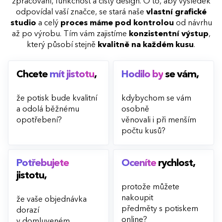
zpracování, funkčnost a čistý design. O to, aby výsledek
odpovídal vaší značce, se stará naše
vlastní grafické
studio
a celý
proces máme pod kontrolou
od návrhu
až po výrobu. Tím vám zajistíme
konzistentní výstup
,
který působí stejně
kvalitně na každém kusu
.
Chcete
mít jistotu
,
Hodilo by
se vám,
že potisk bude kvalitní
kdybychom se vám
a odolá běžnému
osobně
opotřebení?
věnovali i při menším
počtu kusů?
Potřebujete
Oceníte
rychlost,
jistotu,
protože můžete
nakoupit
že vaše objednávka
předměty s potiskem
dorazí
online?
v domluveném