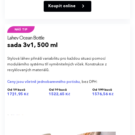
Koupit online
NÁŠ TIP
Lahev Ocean Bottle
sada 3v1, 500 ml
Stylová láhev přináší variabilitu pro každou situaci pomocí
modulárního systému tří vyměnitelných víček. Konstrukce z
recyklovaných materiálů.
Ceny jsou včetně jednobarevného potisku
, bez DPH:
Od 10 kusů
Od 50 kusů
Od 100 kusů
1731,95 Kč
1522,65 Kč
1576,56 Kč