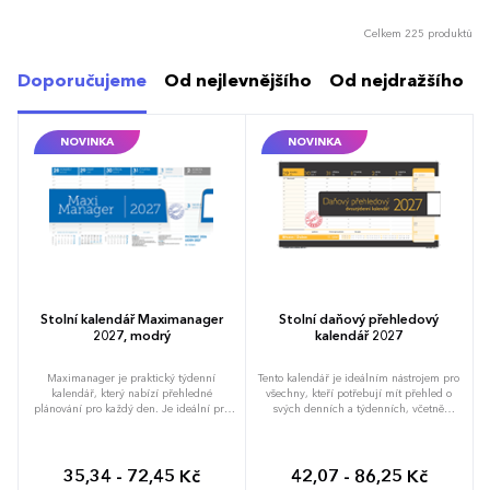
Celkem 225 produktů
Doporučujeme
Od nejlevnějšího
Od nejdražšího
NOVINKA
NOVINKA
Stolní kalendář Maximanager
Stolní daňový přehledový
2027, modrý
kalendář 2027
Maximanager je praktický týdenní
Tento kalendář je ideálním nástrojem pro
kalendář, který nabízí přehledné
všechny, kteří potřebují mít přehled o
plánování pro každý den. Je ideální pro
svých denních a týdenních, včetně
efektivní organizaci času a snadné
důležitých daňových termínů. Každá
sledování důležitých dat. Každý den je
strana kalendáře představuje celý týden,
rozdělen do sloupců s časovými úseky od
kde jsou jednotlivé dny rozděleny do
7:00 do 20:00, ideální pro plánování
sloupců. Každý den obsahuje řádky pro
35,34 - 72,45 Kč
42,07 - 86,25 Kč
aktivit. Týdenní přehled: Jedna strana
plánování aktivit od 6:00 do 17:00. Na