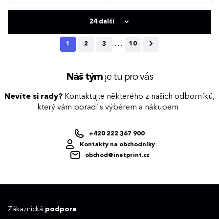
24 další
…
1
2
3
10
Náš tým
je tu pro vás
Nevíte si rady?
Kontaktujte některého z našich odborníků,
který vám poradí s výběrem a nákupem.
+420 222 367 900
Kontakty na obchodníky
obchod@inetprint.cz
Zákaznická
podpora