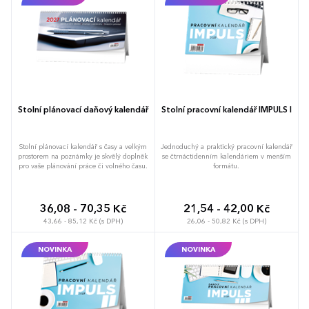
Stolní plánovací daňový kalendář
Stolní pracovní kalendář IMPULS I
Stolní plánovací kalendář s časy a velkým
Jednoduchý a praktický pracovní kalendář
prostorem na poznámky je skvělý doplněk
se čtrnáctidenním kalendáriem v menším
pro vaše plánování práce či volného času.
formátu.
36,08 - 70,35 Kč
21,54 - 42,00 Kč
43,66 - 85,12 Kč (s DPH)
26,06 - 50,82 Kč (s DPH)
NOVINKA
NOVINKA