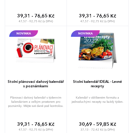
a citáty slavných oživí váš den.
jazykové znalosti.
39,31 - 76,65 Kč
39,31 - 76,65 Kč
47,57 - 92,75 Kč (s DPH)
47,57 - 92,75 Kč (s DPH)
NOVINKA
NOVINKA
Stolní plánovací daňový kalendář
Stolní kalendář IDEÁL - Levné
s poznámkami
recepty
Plánovací daňový kalendář s týdenním
Kalendář v oblíbeném formátu a
kalendáriem a velkým prostorem pro
jednoduchými recepty na každý týden.
poznámky. Mějte své daně pod kontrolou.
39,31 - 76,65 Kč
30,69 - 59,85 Kč
47,57 - 92,75 Kč (s DPH)
37,13 - 72,42 Kč (s DPH)