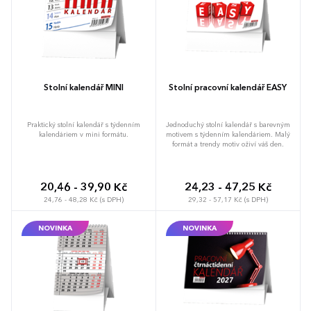
Stolní kalendář MINI
Stolní pracovní kalendář EASY
Praktický stolní kalendář s týdenním
Jednoduchý stolní kalendář s barevným
kalendáriem v mini formátu.
motivem s týdenním kalendáriem. Malý
formát a trendy motiv oživí váš den.
20,46 - 39,90 Kč
24,23 - 47,25 Kč
24,76 - 48,28 Kč (s DPH)
29,32 - 57,17 Kč (s DPH)
NOVINKA
NOVINKA