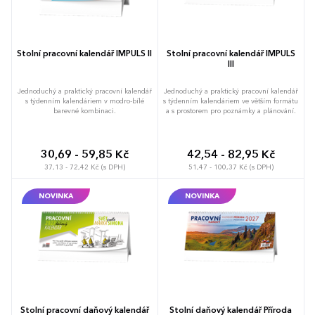
Stolní pracovní kalendář IMPULS II
Stolní pracovní kalendář IMPULS
III
Jednoduchý a praktický pracovní kalendář
Jednoduchý a praktický pracovní kalendář
s týdenním kalendáriem v modro-bílé
s týdenním kalendáriem ve větším formátu
barevné kombinaci.
a s prostorem pro poznámky a plánování.
30,69 - 59,85 Kč
42,54 - 82,95 Kč
37,13 - 72,42 Kč (s DPH)
51,47 - 100,37 Kč (s DPH)
NOVINKA
NOVINKA
Stolní pracovní daňový kalendář
Stolní daňový kalendář Příroda