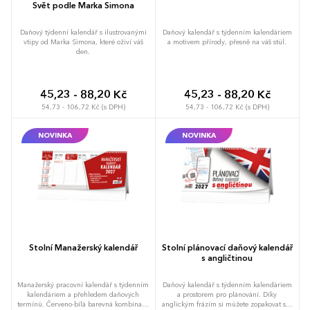
Svět podle Marka Simona
Daňový týdenní kalendář s ilustrovanými
Daňový kalendář s týdenním kalendáriem
vtipy od Marka Simona, které oživí váš
a motivem přírody, přesně na váš stůl.
den.
45,23 - 88,20 Kč
45,23 - 88,20 Kč
54,73 - 106,72 Kč (s DPH)
54,73 - 106,72 Kč (s DPH)
NOVINKA
NOVINKA
Stolní Manažerský kalendář
Stolní plánovací daňový kalendář
s angličtinou
Manažerský pracovní kalendář s týdenním
Daňový kalendář s týdenním kalendáriem
kalendáriem a přehledem daňových
a prostorem pro plánování. Díky
termínů. Červeno-bílá barevná kombinace
anglickým frázím si můžete zopakovat své