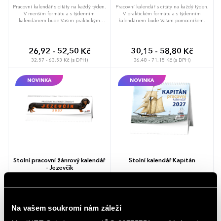
Pracovní kalendář s citáty na každý týden.
Pracovní kalendář s citáty na každý týden.
V menším formátu a s týdenním
V praktickém formátu a s týdenním
kalendáriem bude Vašim praktickým
kalendáriem bude Vašim pomocníkem.
pomocníkem.
26,92 - 52,50 Kč
30,15 - 58,80 Kč
32,57 - 63,53 Kč (s DPH)
36,48 - 71,15 Kč (s DPH)
NOVINKA
NOVINKA
Stolní pracovní žánrový kalendář
Stolní kalendář Kapitán
- Jezevčík
Pracovní kalendář s týdenním
Pracovní kalendář v praktickém formátu a
kalendáriem v zajímavém formátu a s
s týdenním kalendáriem. Zajímavý motiv
vtipnými obrázky oživí váš stůl.
oživí váš stůl.
Na vašem soukromí nám záleží