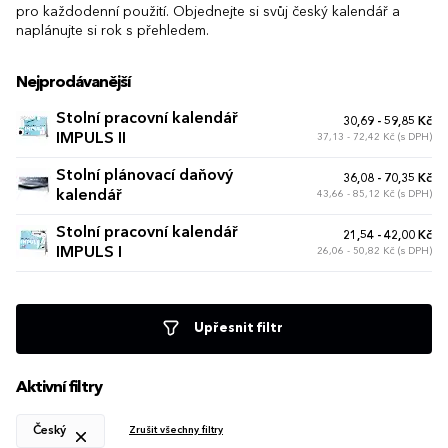
pro každodenní použití. Objednejte si svůj český kalendář a
naplánujte si rok s přehledem.
Nejprodávanější
Stolní pracovní kalendář
30,69 - 59,85 Kč
IMPULS II
37,13 - 72,42 Kč (s DPH)
Stolní plánovací daňový
36,08 - 70,35 Kč
kalendář
43,66 - 85,12 Kč (s DPH)
Stolní pracovní kalendář
21,54 - 42,00 Kč
IMPULS I
26,06 - 50,82 Kč (s DPH)
Upřesnit filtr
Aktivní filtry
Český
Zrušit všechny filtry